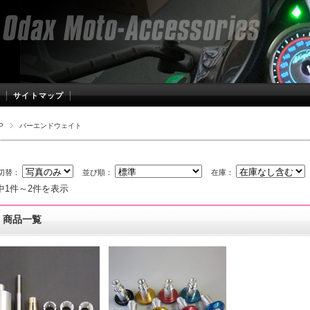
サイトマップ
P
バーエンドウェイト
切替：
並び順：
在庫：
中1件～2件を表示
商品一覧