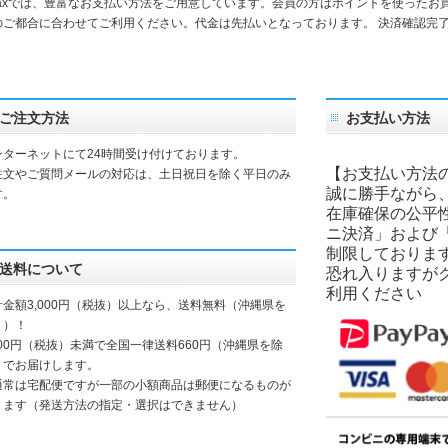
daxでは、豊富なお支払い方法をご用意しています。会員の方はポイントを使ったお
のご都合に合わせてご利用ください。代金は先払いとなっております。 決済確認完
。
ご注文方法
お支払い方法
ンターネットにて24時間受け付けております。
【お支払い方法
注文やご質問メールの対応は、土日祝日を除く平日のみ
誠に勝手ながら
す。
在庫確保の公平
ニ決済」および
制限しておりま
送料について
恐れ入りますが
利用ください
計金額3,000円（税抜）以上なら、送料無料（沖縄県を
く）！
000円（税抜）未満で全国一律送料660円（沖縄県を除
）でお届けします。
通常は宅配便ですが一部の小額商品は郵便になるものが
ります（発送方法の指定・選択はできません）