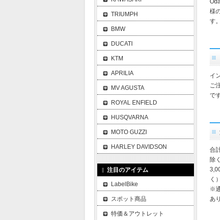
O
様
TRIUMPH
す
BMW
DUCATI
KTM
APRILIA
イ
ご
MV AGUSTA
で
ROYAL ENFIELD
HUSQVARNA
MOTO GUZZI
HARLEY DAVIDSON
合
除
3,
注目のアイテム
く
LabelBike
※
スポット商品
あ
特価＆アウトレット