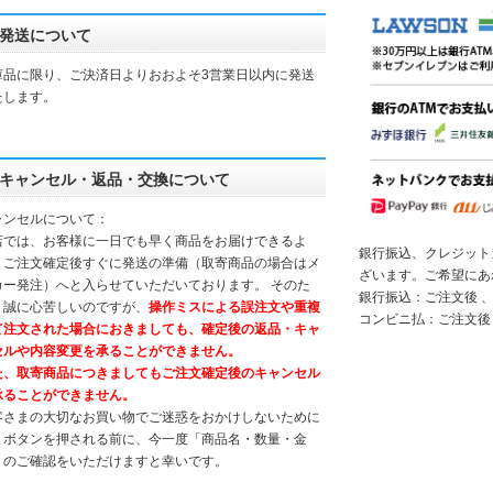
発送について
庫品に限り、ご決済日よりおおよそ3営業日以内に発送
たします。
キャンセル・返品・交換について
ャンセルについて：
店では、お客様に一日でも早く商品をお届けできるよ
銀行振込、クレジット
、ご注文確定後すぐに発送の準備（取寄商品の場合はメ
ざいます。ご希望にあ
カー発注）へと入らせていただいております。 そのた
銀行振込：ご注文後 、
、誠に心苦しいのですが、
操作ミスによる誤注文や重複
コンビニ払：ご注文後
て注文された場合におきましても、確定後の返品・キャ
セルや内容変更を承ることができません。
た、取寄商品につきましてもご注文確定後のキャンセル
承ることができません。
客さまの大切なお買い物でご迷惑をおかけしないために
、ボタンを押される前に、今一度「商品名・数量・金
」のご確認をいただけますと幸いです。