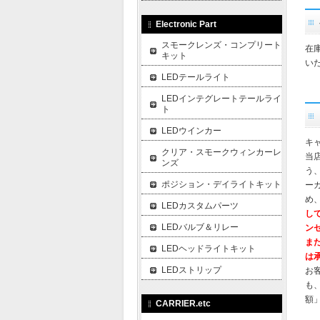
Electronic Part
スモークレンズ・コンプリート
在
キット
い
LEDテールライト
LEDインテグレートテールライ
ト
LEDウインカー
キ
クリア・スモークウィンカーレ
当
ンズ
う
ポジション・デイライトキット
ー
め
LEDカスタムパーツ
し
LEDバルブ＆リレー
ン
ま
LEDヘッドライトキット
は
LEDストリップ
お
も
額
CARRIER.etc