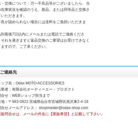
送・交換について：万一不良品等がございましたら、当
の在庫状況を確認のうえ、新品、または同等品と交換さ
ていただきます。
不良が認められない場合には送料をご負担いただきま
。
品到着後7日以内にメールまたは電話でご連絡くださ
。それを過ぎますと返品交換のご要望はお受けできなく
りますので、ご了承ください。
ご連絡先
ップ名：Odax MOTO-ACCESSORIES
売業者：有限会社オーディーエー・プロダクト
問合せ：WEBショップ担当まで
地：〒983-0822 宮城県仙台市宮城野区燕沢東2-4-18
問合せメールアドレス：
shopmaster@odax-shop.com
業販問合せは、メールの件名に【業販希望】と記載して下さい。