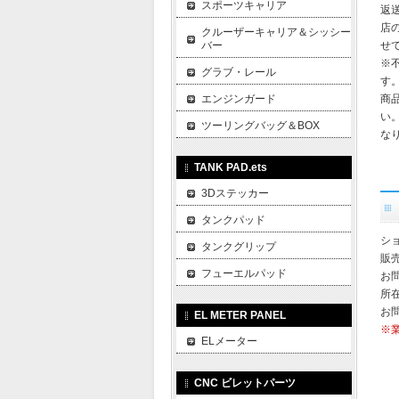
スポーツキャリア
返
店
クルーザーキャリア＆シッシー
バー
せ
※
グラブ・レール
す
エンジンガード
商
い
ツーリングバッグ＆BOX
な
TANK PAD.ets
3Dステッカー
タンクパッド
ショ
タンクグリップ
販
フューエルパッド
お
所在
お
EL METER PANEL
※
ELメーター
CNC ビレットパーツ