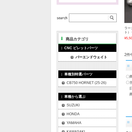
ラー
ト） 
¥5,5
商品カテゴリ
CNC ビレットパーツ
2件
バーエンドウェイト
車種別特選パーツ
〇
〇
CB750 HORNET (25-26)
日
商
車種から選ぶ
SUZUKI
HONDA
YAMAHA
KAWASAKI