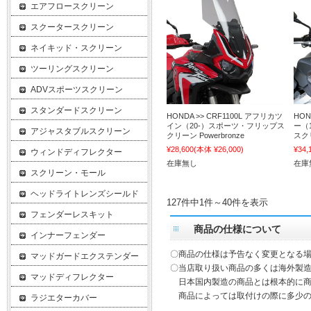
エアフロースクリーン
スクータースクリーン
ネイキッド・スクリーン
ツーリングスクリーン
ADVスポーツスクリーン
スタンダードスクリーン
HONDA >> CRF1100L アフリカツ
HON
イン（20-）スポーツ・フリップス
ー（
アジャスタブルスクリーン
クリーン Powerbronze
スクリ
¥28,600
(本体 ¥26,000)
¥34,
ウィンドディフレクター
在庫無し
在庫
スクリーン・モール
ヘッドライトレンズシールド
127件中1件～40件を表示
フェンダーレスキット
商品の仕様について
インナーフェンダー
〇商品の仕様は予告なく変更となる
マッドガードエクステンダー
〇当店取り扱い商品の多くは海外製造
マッドディフレクター
日本国内製造の商品とは根本的に商
商品によっては取付けの際に多少の
ラジエターカバー