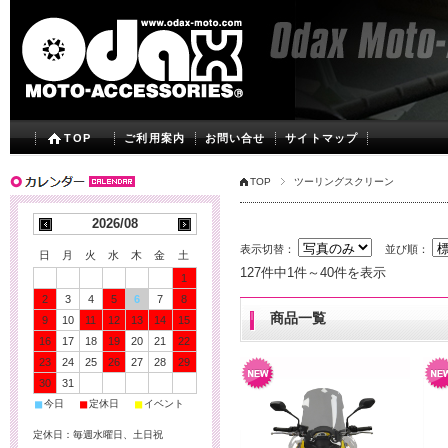
TOP
ご利用案内
お問い合せ
サイトマップ
TOP
ツーリングスクリーン
2026/08
表示切替：
並び順：
日
月
火
水
木
金
土
127件中1件～40件を表示
1
2
3
4
5
6
7
8
商品一覧
9
10
11
12
13
14
15
16
17
18
19
20
21
22
23
24
25
26
27
28
29
30
31
■
■
■
今日
定休日
イベント
定休日：毎週水曜日、土日祝