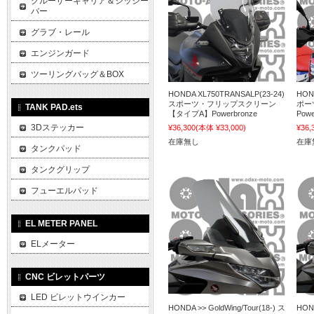
クルーザーキャリア＆シッシー
バー
グラブ・レール
エンジンガード
ツーリングバッグ＆BOX
HONDA XL750TRANSALP(23-24)
HON
スポーツ・フリップスクリーン
ポー
TANK PAD.ets
【タイプA】Powerbronze
Powe
3Dステッカー
¥36,300
(本体 ¥33,000)
¥36,
在庫無し
在庫
タンクパッド
タンクグリップ
フューエルパッド
EL METER PANEL
ELメーター
CNC ビレットパーツ
LED ビレットウインカー
HONDA >> GoldWing/Tour(18-) ス
HOND