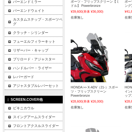
バーエンドミラー
ポーツ・フリップスクリーン【ミ
ポー
ドル】 Powerbronze
ング】
バーエンドウェイト
¥39,600
(本体 ¥36,000)
¥41,
在庫無し
在庫
カスタムステップ・スポーツペ
グ
クラッチ・シリンダー
フューエルフィラーキット
リザーバー・キャップ
プリロード・アジャスター
ハンドルバー・ライザー
レバーガード
アジャスタブルレバーセット
HONDA >> X-ADV（21-）スポー
HON
ツ・フリップスクリーン
イン
Powerbronze
ップス
SCREEN.COVER他
¥28,600
(本体 ¥26,000)
¥28,
在庫無し
在庫
ビキニカウル
スイングアームスライダー
フロントアクスルスライダー