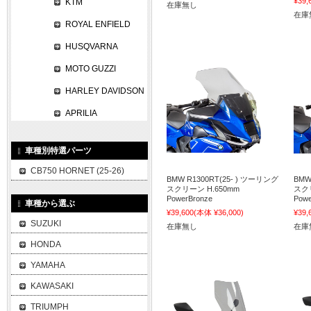
¥39,
KTM
在庫無し
在庫
ROYAL ENFIELD
HUSQVARNA
MOTO GUZZI
HARLEY DAVIDSON
APRILIA
車種別特選パーツ
CB750 HORNET (25-26)
BMW R1300RT(25- ) ツーリング
BMW
スクリーン H.650mm
スクリ
PowerBronze
Powe
車種から選ぶ
¥39,600
(本体 ¥36,000)
¥39,
SUZUKI
在庫無し
在庫
HONDA
YAMAHA
KAWASAKI
TRIUMPH