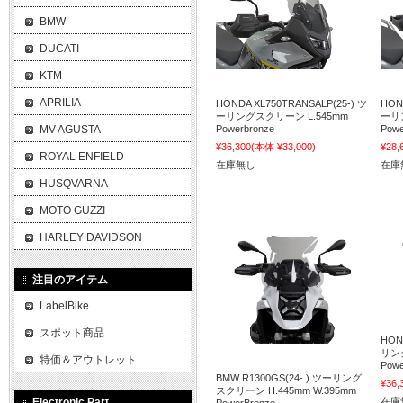
BMW
DUCATI
KTM
APRILIA
HONDA XL750TRANSALP(25-) ツ
HON
ーリングスクリーン L.545mm
ーリ
MV AGUSTA
Powerbronze
Powe
¥36,300
(本体 ¥33,000)
¥28,
ROYAL ENFIELD
在庫無し
在庫
HUSQVARNA
MOTO GUZZI
HARLEY DAVIDSON
注目のアイテム
LabelBike
スポット商品
HOND
リン
特価＆アウトレット
Powe
BMW R1300GS(24- ) ツーリング
¥36,
スクリーン H.445mm W.395mm
Electronic Part
在庫