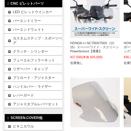
CNC ビレットパーツ
LED ビレットウインカー
バーエンドミラー
バーエンドウェイト
カスタムステップ・スポーツペ
グ
HONDA >> NC700X/750X（12-
HON
15）スーパーワイド・スクリーン
ポー
クラッチ・シリンダー
Powerbronze【廃番】
ング】
¥27,500
(本体 ¥25,000)
¥36,
フューエルフィラーキット
在庫無し
在庫
リザーバー・キャップ
プリロード・アジャスター
ハンドルバー・ライザー
レバーガード
アジャスタブルレバーセット
SCREEN.COVER他
ビキニカウル