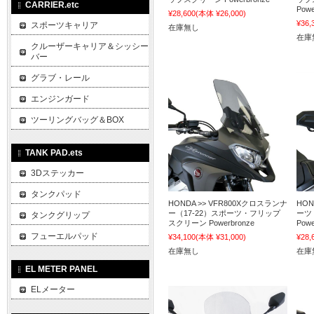
CARRIER.etc
Powe
¥28,600
(本体 ¥26,000)
¥36,
スポーツキャリア
在庫無し
在庫
クルーザーキャリア＆シッシー
バー
グラブ・レール
エンジンガード
ツーリングバッグ＆BOX
TANK PAD.ets
3Dステッカー
タンクパッド
HONDA >> VFR800Xクロスランナ
HON
ー（17-22）スポーツ・フリップ
ーツ
タンクグリップ
スクリーン Powerbronze
Powe
フューエルパッド
¥34,100
(本体 ¥31,000)
¥28,
在庫無し
在庫
EL METER PANEL
ELメーター