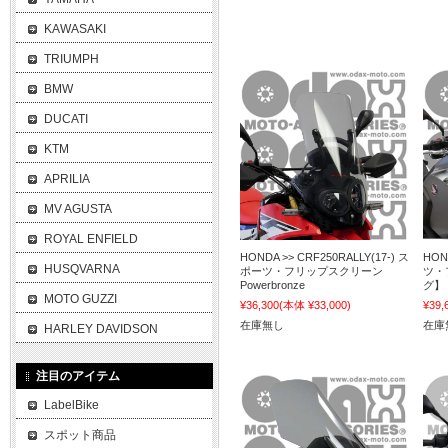
KAWASAKI
TRIUMPH
BMW
DUCATI
KTM
APRILIA
MV AGUSTA
ROYAL ENFIELD
HONDA >> CRF250RALLY(17-) ス
HON
HUSQVARNA
ポーツ・フリップスクリーン
ツ・
Powerbronze
グ】 
MOTO GUZZI
¥36,300
(本体 ¥33,000)
¥39,
在庫無し
在庫
HARLEY DAVIDSON
注目のアイテム
LabelBike
スポット商品