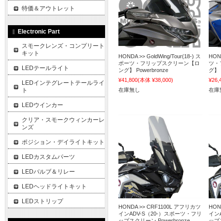
特価＆アウトレット
Electronic Part
スモークレンズ・コンプリート
キット
HONDA >> GoldWing/Tour(18-) ス
HON
ポーツ・フリップスクリーン【ロ
ツ・
LEDテールライト
ング】 Powerbronze
グ】 
¥41,800
(本体 ¥38,000)
¥26,
LEDインテグレートテールライ
ト
在庫無し
在庫
LEDウインカー
クリア・スモークウィンカーレ
ンズ
ポジション・デイライトキット
LEDカスタムパーツ
LEDバルブ＆リレー
LEDヘッドライトキット
LEDストリップ
HONDA >> CRF1100L アフリカツ
HON
インADV-S（20-）スポーツ・フリ
イン
ップスクリーン Powerbronze
ップ