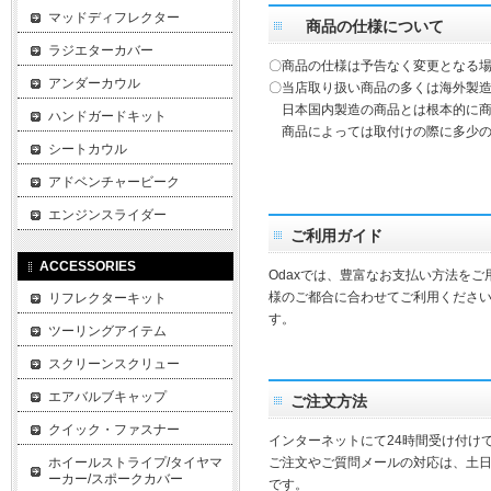
マッドディフレクター
商品の仕様について
ラジエターカバー
〇商品の仕様は予告なく変更となる
アンダーカウル
〇当店取り扱い商品の多くは海外製造
日本国内製造の商品とは根本的に商
ハンドガードキット
商品によっては取付けの際に多少の
シートカウル
アドベンチャービーク
エンジンスライダー
ご利用ガイド
ACCESSORIES
Odaxでは、豊富なお支払い方法を
様のご都合に合わせてご利用ください
リフレクターキット
す。
ツーリングアイテム
スクリーンスクリュー
エアバルブキャップ
ご注文方法
クイック・ファスナー
インターネットにて24時間受け付け
ホイールストライプ/タイヤマ
ご注文やご質問メールの対応は、土
ーカー/スポークカバー
です。