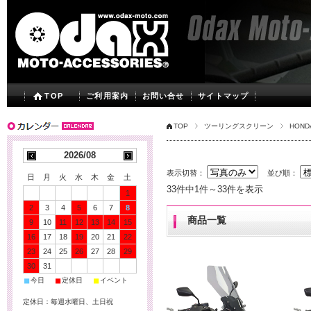
TOP
ご利用案内
お問い合せ
サイトマップ
TOP
ツーリングスクリーン
HOND
2026/08
表示切替：
並び順：
日
月
火
水
木
金
土
33件中1件～33件を表示
1
2
3
4
5
6
7
8
商品一覧
9
10
11
12
13
14
15
16
17
18
19
20
21
22
23
24
25
26
27
28
29
30
31
■
■
■
今日
定休日
イベント
定休日：毎週水曜日、土日祝