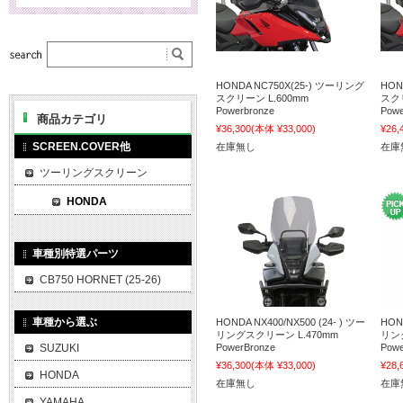
HONDA NC750X(25-) ツーリング
HON
スクリーン L.600mm
スクリ
Powerbronze
Powe
商品カテゴリ
¥36,300
(本体 ¥33,000)
¥26,
SCREEN.COVER他
在庫無し
在庫
ツーリングスクリーン
HONDA
車種別特選パーツ
CB750 HORNET (25-26)
車種から選ぶ
HONDA NX400/NX500 (24- ) ツー
HOND
リングスクリーン L.470mm
リン
SUZUKI
PowerBronze
Powe
¥36,300
(本体 ¥33,000)
¥28,
HONDA
在庫無し
在庫
YAMAHA