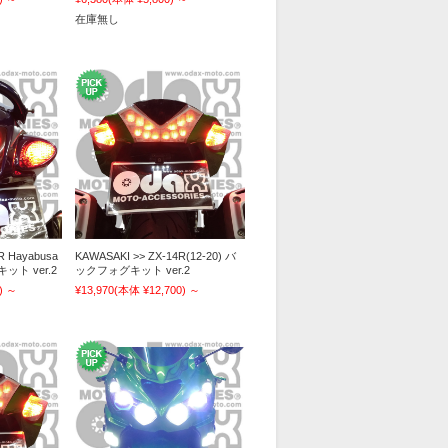
在庫無し
R Hayabusa
KAWASAKI >> ZX-14R(12-20) バ
ット ver.2
ックフォグキット ver.2
)
～
¥13,970
(本体 ¥12,700)
～