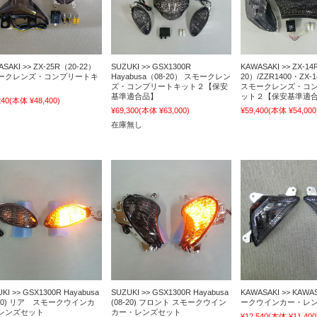
SAKI >> ZX-25R（20-22）
SUZUKI >> GSX1300R
KAWASAKI >> ZX-14
ークレンズ・コンプリートキ
Hayabusa（08-20） スモークレン
20）/ZZR1400・ZX-1
ズ・コンプリートキット２【保安
スモークレンズ・コ
基準適合品】
ット２【保安基準適
240
(本体 ¥48,400)
¥69,300
(本体 ¥63,000)
¥59,400
(本体 ¥54,000
在庫無し
KI >> GSX1300R Hayabusa
SUZUKI >> GSX1300R Hayabusa
KAWASAKI >> KAW
-20) リア スモークウインカ
(08-20) フロント スモークウイン
ークウインカー・レン
レンズセット
カー・レンズセット
¥12,540
(本体 ¥11,400