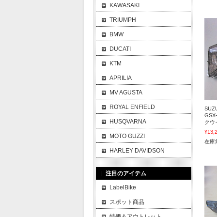
KAWASAKI
TRIUMPH
BMW
DUCATI
KTM
APRILIA
MV AGUSTA
ROYAL ENFIELD
SUZU
GSX
HUSQVARNA
クウ
¥13,
MOTO GUZZI
在庫
HARLEY DAVIDSON
注目のアイテム
LabelBike
スポット商品
特価＆アウトレット