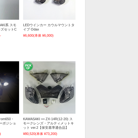
SAKI系 スモ
LEDウインカー カウルマウントタ
ズセットC
イプ Odax
～
¥6,600
(本体 ¥6,000)
trom650・
KAWASAKI >> ZX-14R(12-20) ス
ンカーポジショ
モークレンズ・アルティメットキ
ト
ット ver.2【保安基準適合品】
)
¥80,520
(本体 ¥73,200)