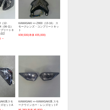
R（12-
KAWASAKI >> Z800（13-16） ス
4（06-11）
モークレンズ・コンプリートキッ
ンプリートキ
ト
合品】
¥38,500
(本体 ¥35,000)
)
～
ASAKI系スモ
KAWASAKI >> KAWASAKI系 スモ
ズセットA
ークウインカー・レンズセットF
)
～
¥6,380
(本体 ¥5,800)
～