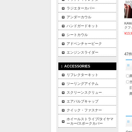
ラジエターカバー
アンダーカウル
KAWA
ハンドガードキット
クフォ
¥13,
シートカウル
アドベンチャービーク
エンジンスライダー
47
ACCESSORIES
リフレクターキット
〇
〇
ツーリングアイテム
日
スクリーンスクリュー
商
エアバルブキャップ
クイック・ファスナー
ホイールストライプ/タイヤマ
ーカー/スポークカバー