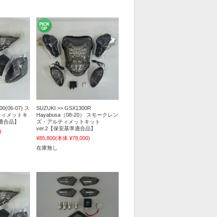
00(06-07) ス
SUZUKI >> GSX1300R
ティメットキ
Hayabusa（08-20） スモークレン
準適合品】
ズ・アルティメットキット
ver.2【保安基準適合品】
)
¥85,800
(本体 ¥78,000)
在庫無し