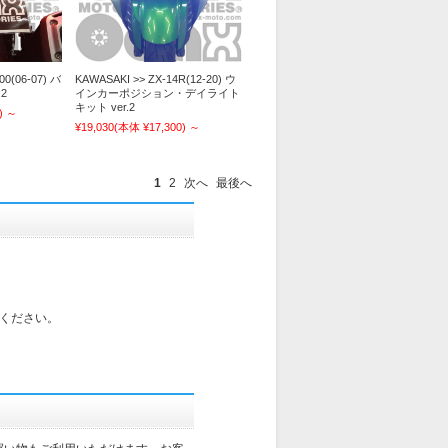
00(06-07) バ
KAWASAKI >> ZX-14R(12-20) ウ
2
インカーポジション・デイライト
キット ver.2
)
～
¥19,030
(本体 ¥17,300)
～
1
2
次へ
最後へ
ください。