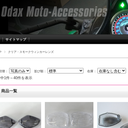
サイトマップ
P
クリア・スモークウィンカーレンズ
切替：
並び順：
在庫：
件中1件～40件を表示
商品一覧