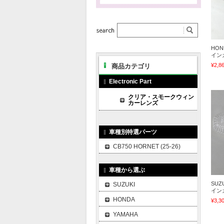
HON
イン
¥2,8
商品カテゴリ
Electronic Part
クリア・スモークウィン
カーレンズ
車種別特選パーツ
CB750 HORNET (25-26)
車種から選ぶ
SUZ
SUZUKI
イン
HONDA
¥3,3
YAMAHA