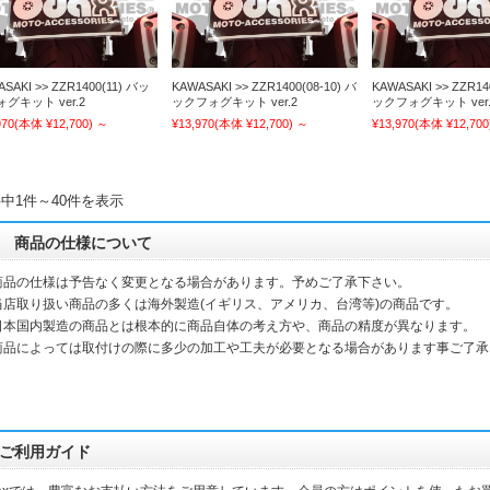
SAKI >> ZZR1400(11) バッ
KAWASAKI >> ZZR1400(08-10) バ
KAWASAKI >> ZZR14
グキット ver.2
ックフォグキット ver.2
ックフォグキット ver.
970
(本体 ¥12,700)
～
¥13,970
(本体 ¥12,700)
～
¥13,970
(本体 ¥12,700
件中1件～40件を表示
商品の仕様について
商品の仕様は予告なく変更となる場合があります。予めご了承下さい。
当店取り扱い商品の多くは海外製造(イギリス、アメリカ、台湾等)の商品です。
本国内製造の商品とは根本的に商品自体の考え方や、商品の精度が異なります。
品によっては取付けの際に多少の加工や工夫が必要となる場合があります事ご了承
ご利用ガイド