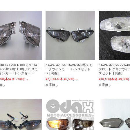
KI >> GSX-R1000(09-16)・
KAWASAKI >> KAWASAKI系スモ
KAWASAKI >> ZZR40
-R750/600(11-18)リア スモー
ークウインカー・レンズセット
フロント クリアウイ
インカー・レンズセット
B【廃番】
ズセット【廃番】
200
(本体 ¥12,000)
～
¥7,150
(本体 ¥6,500)
～
¥10,450
(本体 ¥9,500)
無し
在庫無し
在庫無し