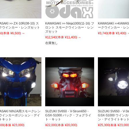
SAKI >> ZX-10R(08-10) ス
KAWASAKI >> Ninja1000(11-16) フ
KAWASAKI >>KAWA
クウインカー・レンズセット
ロント スモークウインカー・レン
ークウインカー・レン
ズセット
50
(本体 ¥6,500)
～
¥3,740
(本体 ¥3,400)
¥12,540
(本体 ¥11,400)
～
在庫無し
ASAKI NINJA用スモークレン
SUZUKI SV650・V-Strom650・
SUZUKI SV650・V-S
ウインカーポジション・デイ
GSX-S1000 バック・フォグライ
GSX-S1000 ウイ
トキット
ト・キット
ン・デイライトキッ
300
(本体 ¥23,000)
¥22,000
(本体 ¥20,000)
¥25,300
(本体 ¥23,000