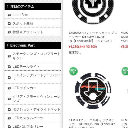
注目のアイテム
LabelBike
スポット商品
特価＆アウトレット
YAMAHA 3Dフューエルキャップス
YA
テッカー MT-03/MT-07/MT-
XSR9
09【LabelBike製】 LB-YFC001
YSE
Electronic Part
¥4,180
(本体 ¥3,800)
¥8,3
在庫無し
スモークレンズ・コンプリート
キット
LEDテールライト
LEDインテグレートテールライ
ト
LEDウインカー
クリア・スモークウィンカーレ
ンズ
ポジション・デイライトキット
LEDカスタムパーツ
KTM 3Dフューエルキャップステ
KT
ッカー RC390(15-20)【LabelBike
ッカー
LEDバルブ＆リレー