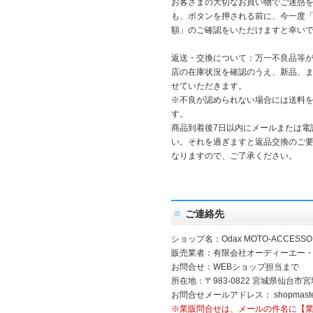
お客さまの大切なお買い物でご迷惑
も、ボタンを押される前に、今一度
額」のご確認をいただけますと幸い
返送・交換について：万一不良品等
店の在庫状況を確認のうえ、新品、
せていただきます。
※不良が認められない場合には送料
す。
商品到着後7日以内にメールまたは電
い。それを過ぎますと返品交換のご
なりますので、ご了承ください。
ご連絡先
ショップ名：Odax MOTO-ACCESSO
販売業者：有限会社オーディーエー
お問合せ：WEBショップ担当まで
所在地：〒983-0822 宮城県仙台市宮
お問合せメールアドレス：
shopmast
※業販問合せは、メールの件名に【