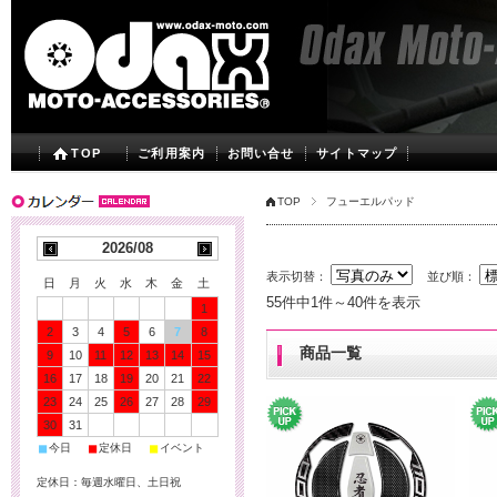
TOP
ご利用案内
お問い合せ
サイトマップ
TOP
フューエルパッド
2026/08
表示切替：
並び順：
日
月
火
水
木
金
土
55件中1件～40件を表示
1
2
3
4
5
6
7
8
商品一覧
9
10
11
12
13
14
15
16
17
18
19
20
21
22
23
24
25
26
27
28
29
30
31
■
■
■
今日
定休日
イベント
定休日：毎週水曜日、土日祝