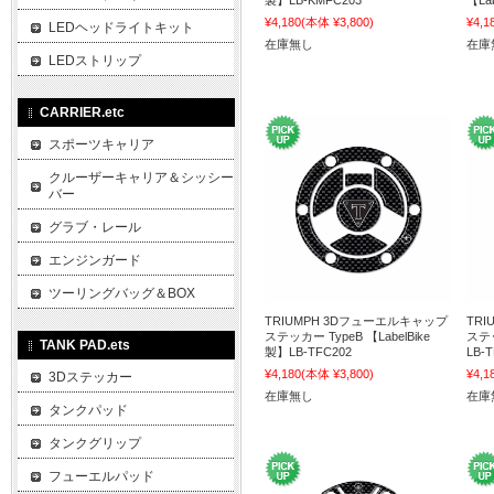
製】LB-KMFC203
【La
¥4,180
(本体 ¥3,800)
¥4,1
LEDヘッドライトキット
在庫無し
在庫
LEDストリップ
CARRIER.etc
スポーツキャリア
クルーザーキャリア＆シッシー
バー
グラブ・レール
エンジンガード
ツーリングバッグ＆BOX
TRIUMPH 3Dフューエルキャップ
TR
ステッカー TypeB 【LabelBike
ステッ
TANK PAD.ets
製】LB-TFC202
LB-
¥4,180
(本体 ¥3,800)
¥4,1
3Dステッカー
在庫無し
在庫
タンクパッド
タンクグリップ
フューエルパッド