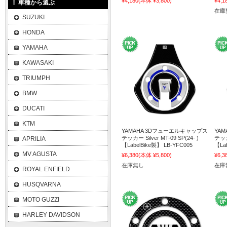
¥4,180
(本体 ¥3,800)
¥4,1
車種から選ぶ
在庫
SUZUKI
HONDA
YAMAHA
KAWASAKI
TRIUMPH
BMW
DUCATI
KTM
YAMAHA 3Dフューエルキャップス
YA
テッカー Silver MT-09 SP(24- )
テッカー
APRILIA
【LabelBike製】 LB-YFC005
【La
MV AGUSTA
¥6,380
(本体 ¥5,800)
¥6,3
在庫無し
在庫
ROYAL ENFIELD
HUSQVARNA
MOTO GUZZI
HARLEY DAVIDSON