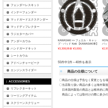
フェンダーレスキット
インナーフェンダー
マッドガードエクステンダー
マッドディフレクター
ラジエターカバー
KAWASAKI >> フュエル・キャッ
HO
アンダーカウル
プ・パッド Keiti 【KAWASAKI車】
パッド
ハンドガードキット
¥3,300
(本体 ¥3,000)
¥2,9
シートカウル
55件中1件～40件を表示
アドベンチャービーク
エンジンスライダー
商品の仕様について
〇商品の仕様は予告なく変更となる
ACCESSORIES
〇当店取り扱い商品の多くは海外製造
リフレクターキット
日本国内製造の商品とは根本的に商
商品によっては取付けの際に多少の
ツーリングアイテム
スクリーンスクリュー