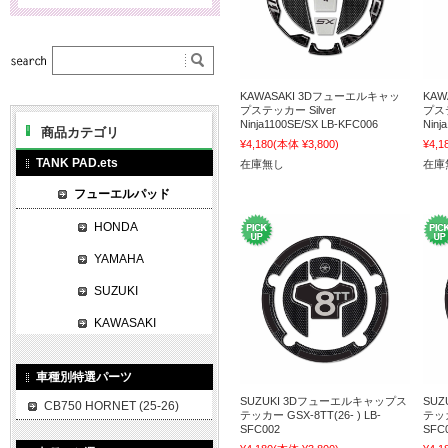
KAWASAKI 3Dフューエルキャッ
KA
プステッカー Silver
プステ
Ninja1100SE/SX LB-KFC006
Ninj
商品カテゴリ
¥4,180
(本体 ¥3,800)
¥4,1
TANK PAD.ets
在庫無し
在庫
フューエルパッド
HONDA
YAMAHA
SUZUKI
KAWASAKI
車種別特選パーツ
SUZUKI 3Dフューエルキャップス
SU
CB750 HORNET (25-26)
テッカー GSX-8TT(26- ) LB-
テッカ
SFC002
SFC