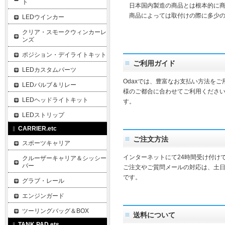
ト
日本国内製造の商品とは根本的に商
商品によっては取付けの際に多少の
LEDウインカー
クリア・スモークウィンカーレ
ンズ
ポジション・デイライトキット
ご利用ガイド
LEDカスタムパーツ
Odaxでは、豊富なお支払い方法を
LEDバルブ＆リレー
様のご都合に合わせてご利用ください
LEDヘッドライトキット
す。
LEDストリップ
CARRIER.etc
ご注文方法
スポーツキャリア
インターネットにて24時間受け付け
クルーザーキャリア＆シッシー
バー
ご注文やご質問メールの対応は、土
です。
グラブ・レール
エンジンガード
ツーリングバッグ＆BOX
送料について
TANK PAD.ets