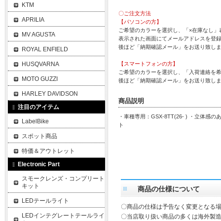
KTM
〇ご注文方法
APRILIA
【パソコンの方】
ご希望のカラーを選択し、「×在庫なし」
MV AGUSTA
表示された画面にてメールアドレスを登
後ほど「納期確認メール」をお送り致し
ROYAL ENFIELD
HUSQVARNA
【スマートフォンの方】
ご希望のカラーを選択し、「入荷連絡を
MOTO GUZZI
後ほど「納期確認メール」をお送り致し
HARLEY DAVIDSON
商品説明
注目のアイテム
・車種専用：GSX-8TT(26- ) ・立体
LabelBike
ト
スポット商品
特価＆アウトレット
Electronic Part
スモークレンズ・コンプリート
キット
商品の仕様について
LEDテールライト
〇商品の仕様は予告なく変更となる
LEDインテグレートテールライ
〇当店取り扱い商品の多くは海外製造