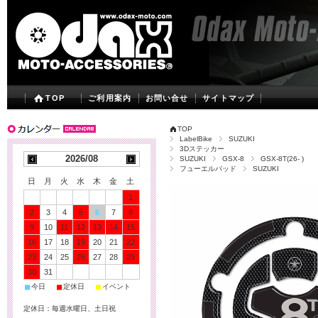
TOP
ご利用案内
お問い合せ
サイトマップ
TOP
LabelBike
SUZUKI
3Dステッカー
2026/08
SUZUKI
GSX-8
GSX-8T(26- )
フューエルパッド
SUZUKI
日
月
火
水
木
金
土
1
2
3
4
5
6
7
8
9
10
11
12
13
14
15
16
17
18
19
20
21
22
23
24
25
26
27
28
29
30
31
■
■
■
今日
定休日
イベント
定休日：毎週水曜日、土日祝