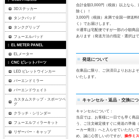
合計金額3,000円（税抜）以上なら
3Dステッカー
除く）！
3,000円（税抜）未満で全国一律送料
タンクパッド
く）でお届けします。
タンクグリップ
※通常は宅配便ですが一部の小額商
あります（発送方法の指定・選択は
フューエルパッド
EL METER PANEL
ELメーター
発送について
CNC ビレットパーツ
在庫品に限り、ご決済日よりおおよそ
LED ビレットウインカー
いたします。
バーエンドミラー
バーエンドウェイト
カスタムステップ・スポーツペ
キャンセル・返品・交換につ
グ
キャンセルについて：
クラッチ・シリンダー
当店では、お客様に一日でも早く商
フューエルフィラーキット
う、ご注文確定後すぐに発送の準備
ーカー発注）へと入らせていただいて
リザーバー・キャップ
め、誠に心苦しいのですが、
操作ミ