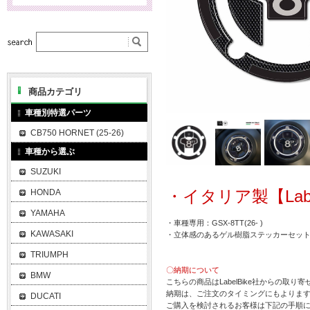
商品カテゴリ
車種別特選パーツ
CB750 HORNET (25-26)
車種から選ぶ
SUZUKI
・イタリア製【Labe
HONDA
YAMAHA
・車種専用：GSX-8TT(26- )
KAWASAKI
・立体感のあるゲル樹脂ステッカーセッ
TRIUMPH
〇納期について
BMW
こちらの商品はLabelBike社からの取り
納期は、ご注文のタイミングにもよります
DUCATI
ご購入を検討されるお客様は下記の手順