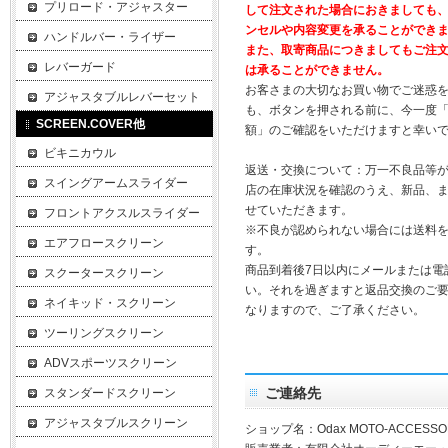
プリロード・アジャスター
して注文された場合におきましても
ンセルや内容変更を承ることができ
ハンドルバー・ライザー
また、取寄商品につきましてもご注
レバーガード
は承ることができません。
お客さまの大切なお買い物でご迷惑
アジャスタブルレバーセット
も、ボタンを押される前に、今一度
SCREEN.COVER他
額」のご確認をいただけますと幸い
ビキニカウル
返送・交換について：万一不良品等
スイングアームスライダー
店の在庫状況を確認のうえ、新品、
せていただきます。
フロントアクスルスライダー
※不良が認められない場合には送料
エアフロースクリーン
す。
商品到着後7日以内にメールまたは電
スクータースクリーン
い。それを過ぎますと返品交換のご
ネイキッド・スクリーン
なりますので、ご了承ください。
ツーリングスクリーン
ADVスポーツスクリーン
ご連絡先
スタンダードスクリーン
アジャスタブルスクリーン
ショップ名：Odax MOTO-ACCESSO