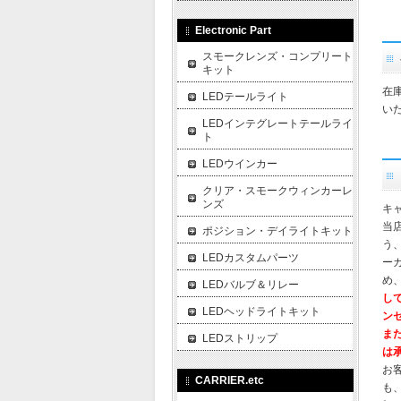
Electronic Part
スモークレンズ・コンプリート
キット
在
LEDテールライト
い
LEDインテグレートテールライ
ト
LEDウインカー
クリア・スモークウィンカーレ
ンズ
キ
当
ポジション・デイライトキット
う
LEDカスタムパーツ
ー
め
LEDバルブ＆リレー
し
LEDヘッドライトキット
ン
ま
LEDストリップ
は
お
CARRIER.etc
も