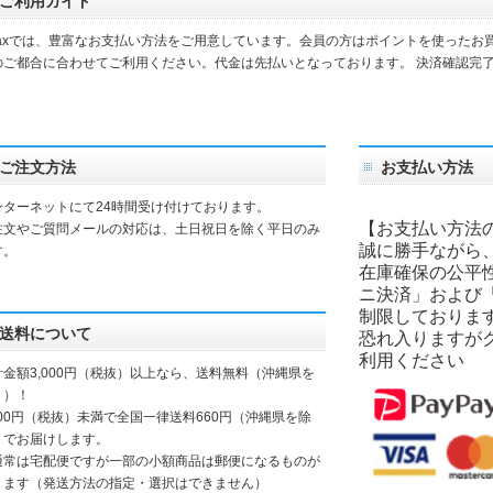
ご利用ガイド
daxでは、豊富なお支払い方法をご用意しています。会員の方はポイントを使ったお
のご都合に合わせてご利用ください。代金は先払いとなっております。 決済確認完
。
ご注文方法
お支払い方法
ンターネットにて24時間受け付けております。
【お支払い方法
注文やご質問メールの対応は、土日祝日を除く平日のみ
誠に勝手ながら
す。
在庫確保の公平
ニ決済」および
制限しておりま
送料について
恐れ入りますが
利用ください
計金額3,000円（税抜）以上なら、送料無料（沖縄県を
く）！
000円（税抜）未満で全国一律送料660円（沖縄県を除
）でお届けします。
通常は宅配便ですが一部の小額商品は郵便になるものが
ります（発送方法の指定・選択はできません）