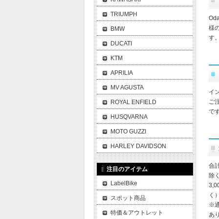
TRIUMPH
O
様
BMW
す
DUCATI
KTM
APRILIA
MV AGUSTA
イ
ご
ROYAL ENFIELD
で
HUSQVARNA
MOTO GUZZI
HARLEY DAVIDSON
合
注目のアイテム
除
LabelBike
3,
く
スポット商品
※
特価＆アウトレット
あ