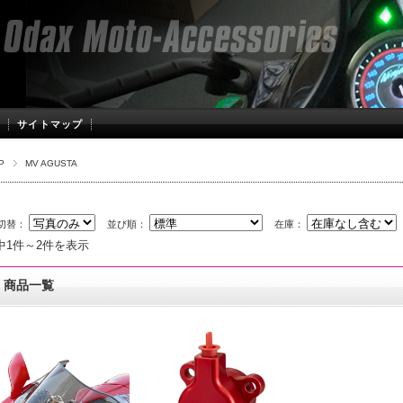
サイトマップ
P
MV AGUSTA
切替：
並び順：
在庫：
中1件～2件を表示
商品一覧