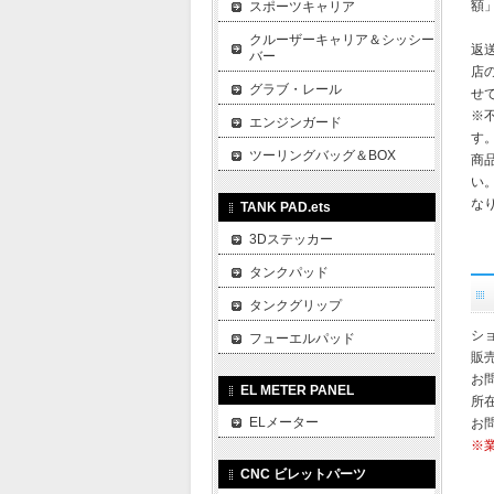
額
スポーツキャリア
クルーザーキャリア＆シッシー
返
バー
店
グラブ・レール
せ
※
エンジンガード
す
ツーリングバッグ＆BOX
商
い
な
TANK PAD.ets
3Dステッカー
タンクパッド
タンクグリップ
ショ
フューエルパッド
販
お
EL METER PANEL
所在
ELメーター
お
※
CNC ビレットパーツ