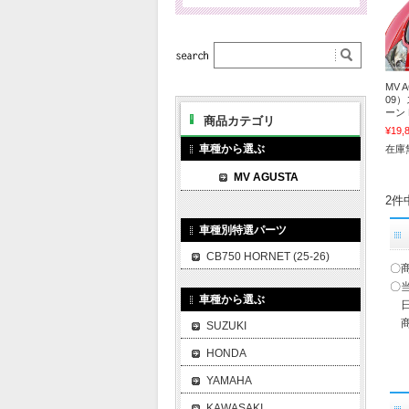
MV A
09
ーン P
商品カテゴリ
¥19,
車種から選ぶ
在庫
MV AGUSTA
2件
車種別特選パーツ
CB750 HORNET (25-26)
〇
〇
車種から選ぶ
日
商
SUZUKI
HONDA
YAMAHA
KAWASAKI