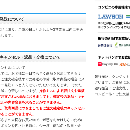
発送について
庫品に限り、ご決済日よりおおよそ3営業日以内に発送
たします。
キャンセル・返品・交換について
ャンセルについて：
店では、お客様に一日でも早く商品をお届けできるよ
銀行振込、クレジット
、ご注文確定後すぐに発送の準備（取寄商品の場合はメ
ざいます。ご希望にあ
カー発注）へと入らせていただいております。 そのた
銀行振込：ご注文後 、
、誠に心苦しいのですが、
操作ミスによる誤注文や重複
コンビニ払：ご注文後
て注文された場合におきましても、確定後の返品・キャ
セルや内容変更を承ることができません。
た、取寄商品につきましてもご注文確定後のキャンセル
承ることができません。
客さまの大切なお買い物でご迷惑をおかけしないために
、ボタンを押される前に、今一度「商品名・数量・金