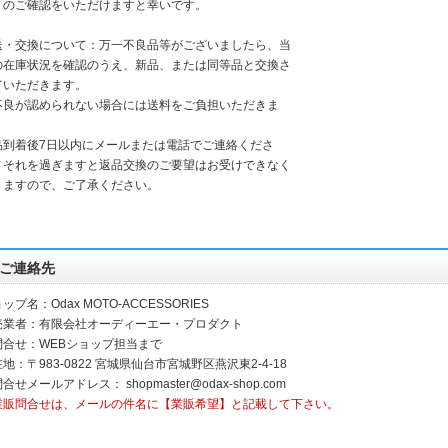
」のご確認をいただけますと幸いです。
送・交換について：万一不良品等がございましたら、当
の在庫状況を確認のうえ、新品、または同等品と交換さ
ていただきます。
不良が認められない場合には送料をご負担いただきま
。
品到着後7日以内にメールまたは電話でご連絡くださ
。それを過ぎますと返品交換のご要望はお受けできなく
りますので、ご了承ください。
ご連絡先
ップ名：Odax MOTO-ACCESSORIES
売業者：有限会社オーディーエー・プロダクト
問合せ：WEBショップ担当まで
地：〒983-0822 宮城県仙台市宮城野区燕沢東2-4-18
問合せメールアドレス：
shopmaster@odax-shop.com
業販問合せは、メールの件名に【業販希望】と記載して下さい。