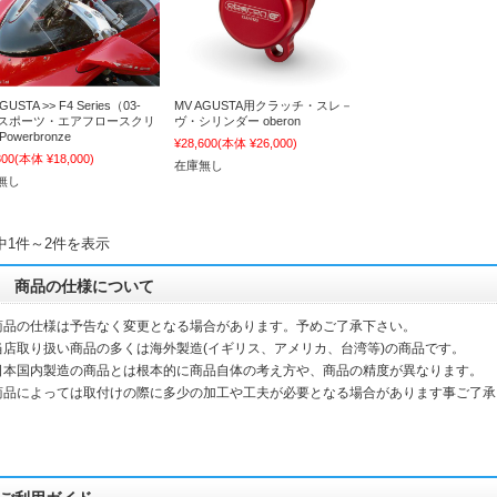
GUSTA >> F4 Series（03-
MV AGUSTA用クラッチ・スレ－
）スポーツ・エアフロースクリ
ヴ・シリンダー oberon
owerbronze
¥28,600
(本体 ¥26,000)
800
(本体 ¥18,000)
在庫無し
無し
中1件～2件を表示
商品の仕様について
商品の仕様は予告なく変更となる場合があります。予めご了承下さい。
当店取り扱い商品の多くは海外製造(イギリス、アメリカ、台湾等)の商品です。
本国内製造の商品とは根本的に商品自体の考え方や、商品の精度が異なります。
品によっては取付けの際に多少の加工や工夫が必要となる場合があります事ご了承