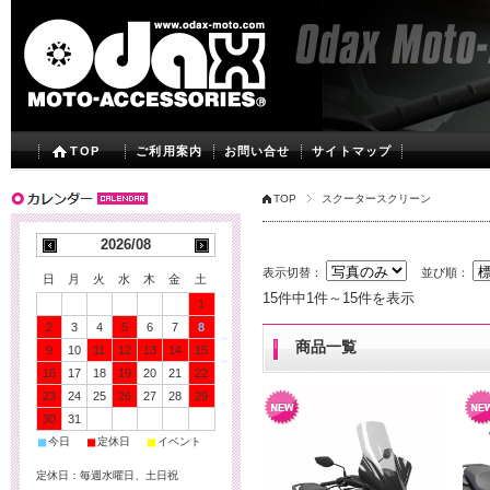
TOP
ご利用案内
お問い合せ
サイトマップ
TOP
スクータースクリーン
2026/08
表示切替：
並び順：
日
月
火
水
木
金
土
15件中1件～15件を表示
1
2
3
4
5
6
7
8
商品一覧
9
10
11
12
13
14
15
16
17
18
19
20
21
22
23
24
25
26
27
28
29
30
31
■
■
■
今日
定休日
イベント
定休日：毎週水曜日、土日祝