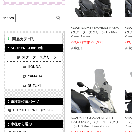
YAMAHA NMAX125/NMAX155(25-
YAM
) スクータースクリーン L.710mm
) ス
PowerBronze
Powe
商品カテゴリ
¥23,430
(本体 ¥21,300)
¥19,
SCREEN.COVER他
在庫無し
在庫
スクータースクリーン
HONDA
YAMAHA
SUZUKI
車種別特選パーツ
CB750 HORNET (25-26)
SUZUKI BURGMAN STREET
YAM
125EX (23-25) スクータースクリ
ースク
車種から選ぶ
ーン L.680mm PowerBronze
Powe