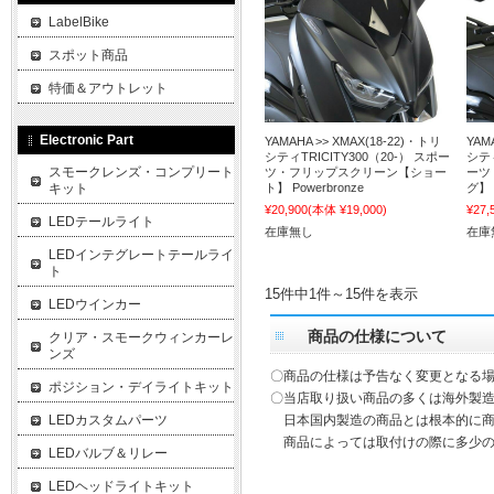
LabelBike
スポット商品
特価＆アウトレット
Electronic Part
YAMAHA >> XMAX(18-22)・トリ
YAM
シティTRICITY300（20-） スポー
シティ
スモークレンズ・コンプリート
ツ・フリップスクリーン【ショー
ーツ
キット
ト】 Powerbronze
グ】 
¥20,900
(本体 ¥19,000)
¥27,
LEDテールライト
在庫無し
在庫
LEDインテグレートテールライ
ト
15件中1件～15件を表示
LEDウインカー
商品の仕様について
クリア・スモークウィンカーレ
ンズ
〇商品の仕様は予告なく変更となる
ポジション・デイライトキット
〇当店取り扱い商品の多くは海外製造
LEDカスタムパーツ
日本国内製造の商品とは根本的に商
商品によっては取付けの際に多少の
LEDバルブ＆リレー
LEDヘッドライトキット