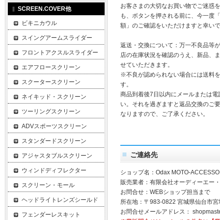
お客さまの大切なお買い物でご迷惑
SCREEN.COVER他
も、ボタンを押される前に、今一度
ビキニカウル
額」のご確認をいただけますと幸い
スイングアームスライダー
返送・交換について：万一不良品等
フロントアクスルスライダー
店の在庫状況を確認のうえ、新品、
せていただきます。
エアフロースクリーン
※不良が認められない場合には送料
スクータースクリーン
す。
商品到着後7日以内にメールまたは電
ネイキッド・スクリーン
い。それを過ぎますと返品交換のご
ツーリングスクリーン
なりますので、ご了承ください。
ADVスポーツスクリーン
スタンダードスクリーン
ご連絡先
アジャスタブルスクリーン
ウィンドディフレクター
ショップ名：Odax MOTO-ACCESSO
販売業者：有限会社オーディーエー
スクリーン・モール
お問合せ：WEBショップ担当まで
ヘッドライトレンズシールド
所在地：〒983-0822 宮城県仙台市宮
お問合せメールアドレス：
shopmast
フェンダーレスキット