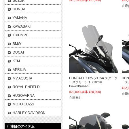
¥23,100
(本体 ¥21,000)
¥23,
SUZUKI
在庫
HONDA
YAMAHA
KAWASAKI
TRIUMPH
BMW
DUCATI
KTM
APRILIA
MV AGUSTA
HONDA PCX125 (21-24) スクータ
HON
ースクリーン L.710mm
ースク
PowerBronze
ROYAL ENFIELD
¥22,
¥22,000
(本体 ¥20,000)
在庫
HUSQVARNA
在庫無し
MOTO GUZZI
HARLEY DAVIDSON
注目のアイテム