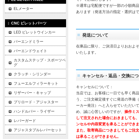
※通常は宅配便ですが一部の小額商
ELメーター
あります（発送方法の指定・選択は
CNC ビレットパーツ
LED ビレットウインカー
発送について
バーエンドミラー
在庫品に限り、ご決済日よりおおよそ
バーエンドウェイト
いたします。
カスタムステップ・スポーツペ
グ
クラッチ・シリンダー
キャンセル・返品・交換につ
フューエルフィラーキット
キャンセルについて：
リザーバー・キャップ
当店では、お客様に一日でも早く商
う、ご注文確定後すぐに発送の準備
プリロード・アジャスター
ーカー発注）へと入らせていただいて
ハンドルバー・ライザー
め、誠に心苦しいのですが、
操作ミ
して注文された場合におきましても
レバーガード
ンセルや内容変更を承ることができ
アジャスタブルレバーセット
また、取寄商品につきましてもご注
は承ることができません。