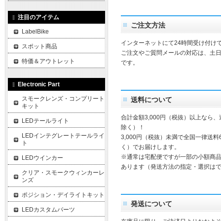
注目のアイテム
ご注文方法
LabelBike
インターネットにて24時間受け付け
スポット商品
ご注文やご質問メールの対応は、土
特価＆アウトレット
です。
Electronic Part
スモークレンズ・コンプリート
送料について
キット
合計金額3,000円（税抜）以上なら
LEDテールライト
除く）！
LEDインテグレートテールライ
3,000円（税抜）未満で全国一律送料
ト
く）でお届けします。
※通常は宅配便ですが一部の小額商
LEDウインカー
あります（発送方法の指定・選択は
クリア・スモークウィンカーレ
ンズ
ポジション・デイライトキット
発送について
LEDカスタムパーツ