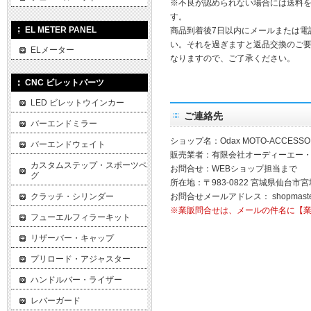
※不良が認められない場合には送料
す。
EL METER PANEL
商品到着後7日以内にメールまたは電
い。それを過ぎますと返品交換のご
ELメーター
なりますので、ご了承ください。
CNC ビレットパーツ
LED ビレットウインカー
ご連絡先
バーエンドミラー
ショップ名：Odax MOTO-ACCESSO
バーエンドウェイト
販売業者：有限会社オーディーエー
カスタムステップ・スポーツペ
お問合せ：WEBショップ担当まで
グ
所在地：〒983-0822 宮城県仙台市宮
クラッチ・シリンダー
お問合せメールアドレス：
shopmast
※業販問合せは、メールの件名に【
フューエルフィラーキット
リザーバー・キャップ
プリロード・アジャスター
ハンドルバー・ライザー
レバーガード