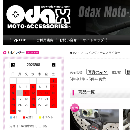
TOP
ご利用案内
お問い合せ
サイトマップ
TOP
スイングアームスライダー
2026/08
表示切替：
並び順：
日
月
火
水
木
金
土
6件中1件～6件を表示
1
2
3
4
5
6
7
8
商品一覧
9
10
11
12
13
14
15
16
17
18
19
20
21
22
23
24
25
26
27
28
29
30
31
■
■
■
今日
定休日
イベント
定休日：毎週水曜日、土日祝