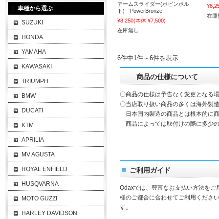
アームスライダー(ボビンボル
¥8,2
車種から選ぶ
ト) PowerBronze
在庫
¥8,250
(本体 ¥7,500)
SUZUKI
在庫無し
HONDA
YAMAHA
6件中1件～6件を表示
KAWASAKI
商品の仕様について
TRIUMPH
〇商品の仕様は予告なく変更となる
BMW
〇当店取り扱い商品の多くは海外製造
DUCATI
日本国内製造の商品とは根本的に商
商品によっては取付けの際に多少の
KTM
APRILIA
MV AGUSTA
ROYAL ENFIELD
ご利用ガイド
HUSQVARNA
Odaxでは、豊富なお支払い方法を
様のご都合に合わせてご利用ください
MOTO GUZZI
す。
HARLEY DAVIDSON