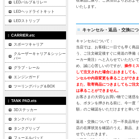
在庫品に限り、ご決済日よりおおよそ
LEDバルブ＆リレー
いたします。
LEDヘッドライトキット
LEDストリップ
キャンセル・返品・交換につ
CARRIER.etc
キャンセルについて：
スポーツキャリア
当店では、お客様に一日でも早く商
う、ご注文確定後すぐに発送の準備
クルーザーキャリア＆シッシー
バー
ーカー発注）へと入らせていただいて
め、誠に心苦しいのですが、
操作ミ
グラブ・レール
して注文された場合におきましても
エンジンガード
ンセルや内容変更を承ることができ
また、取寄商品につきましてもご注
ツーリングバッグ＆BOX
は承ることができません。
お客さまの大切なお買い物でご迷惑
TANK PAD.ets
も、ボタンを押される前に、今一度
額」のご確認をいただけますと幸い
3Dステッカー
タンクパッド
返送・交換について：万一不良品等
店の在庫状況を確認のうえ、新品、
タンクグリップ
せていただきます。
フューエルパッド