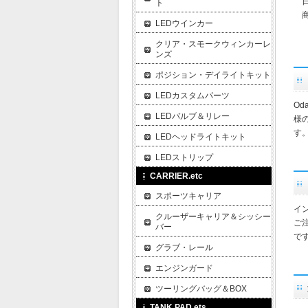
日
ト
商
LEDウインカー
クリア・スモークウィンカーレ
ンズ
ポジション・デイライトキット
LEDカスタムパーツ
O
LEDバルブ＆リレー
様
す
LEDヘッドライトキット
LEDストリップ
CARRIER.etc
スポーツキャリア
イ
クルーザーキャリア＆シッシー
ご
バー
で
グラブ・レール
エンジンガード
ツーリングバッグ＆BOX
TANK PAD.ets