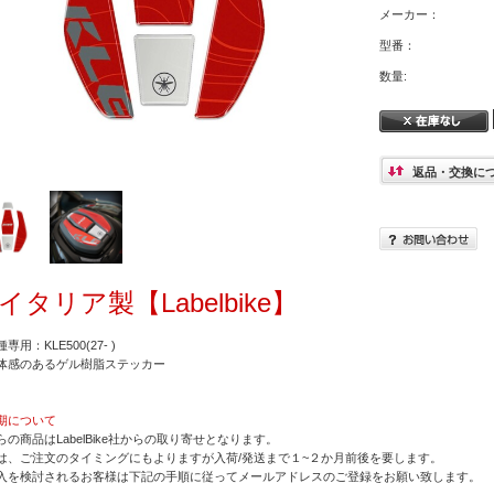
メーカー：
型番：
数量:
返品・交換に
イタリア製【Labelbike】
専用：KLE500(27- )
体感のあるゲル樹脂ステッカー
期について
らの商品はLabelBike社からの取り寄せとなります。
は、ご注文のタイミングにもよりますが入荷/発送まで１~２か月前後を要します。
入を検討されるお客様は下記の手順に従ってメールアドレスのご登録をお願い致します。