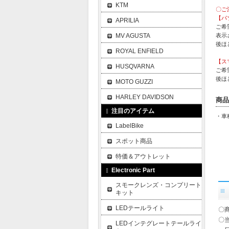
KTM
〇ご
【パ
APRILIA
ご希
MV AGUSTA
表示
後ほ
ROYAL ENFIELD
【ス
HUSQVARNA
ご希
後ほ
MOTO GUZZI
HARLEY DAVIDSON
商品
注目のアイテム
・車
LabelBike
スポット商品
特価＆アウトレット
Electronic Part
スモークレンズ・コンプリート
キット
LEDテールライト
〇
〇
LEDインテグレートテールライ