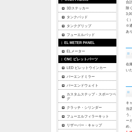
合
除
3Dステッカー
3,
タンクパッド
く
※
タンクグリップ
あ
フューエルパッド
EL METER PANEL
ELメーター
CNC ビレットパーツ
在
LED ビレットウインカー
い
バーエンドミラー
バーエンドウェイト
カスタムステップ・スポーツペ
グ
キ
クラッチ・シリンダー
当
う
フューエルフィラーキット
ー
リザーバー・キャップ
め