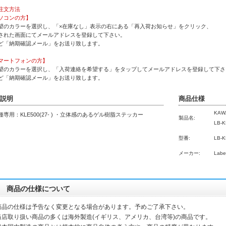
注文方法
ソコンの方】
望のカラーを選択し、「×在庫なし」表示の右にある「再入荷お知らせ」をクリック、
された画面にてメールアドレスを登録して下さい。
ど「納期確認メール」をお送り致します。
マートフォンの方】
望のカラーを選択し、「入荷連絡を希望する」をタップしてメールアドレスを登録して下さ
ど「納期確認メール」をお送り致します。
説明
商品仕様
KAW
種専用：KLE500(27- ) ・立体感のあるゲル樹脂ステッカー
製品名:
LB-K
型番:
LB-K
メーカー:
Labe
商品の仕様について
商品の仕様は予告なく変更となる場合があります。予めご了承下さい。
当店取り扱い商品の多くは海外製造(イギリス、アメリカ、台湾等)の商品です。