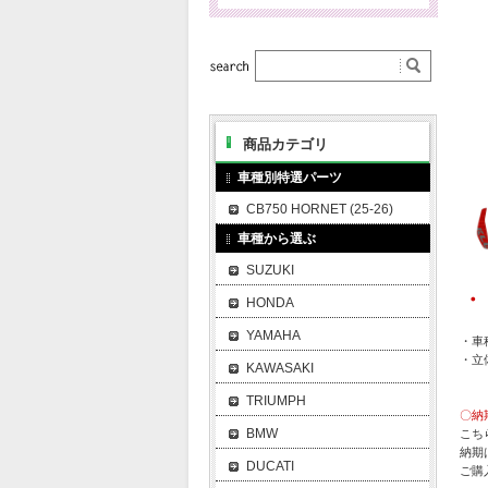
商品カテゴリ
車種別特選パーツ
CB750 HORNET (25-26)
車種から選ぶ
SUZUKI
・
HONDA
YAMAHA
・車種
・立
KAWASAKI
TRIUMPH
〇納
BMW
こち
納期
DUCATI
ご購