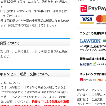
計金額3,000円（税抜）以上なら、送料無料（沖縄県を
く）！
000円（税抜）未満で全国一律送料660円（沖縄県を除
）でお届けします。
通常は宅配便ですが一部の小額商品は郵便になるものが
ります（発送方法の指定・選択はできません）
発送について
庫品に限り、ご決済日よりおおよそ3営業日以内に発送
たします。
キャンセル・返品・交換について
ャンセルについて：
店では、お客様に一日でも早く商品をお届けできるよ
銀行振込、クレジット
、ご注文確定後すぐに発送の準備（取寄商品の場合はメ
ざいます。ご希望にあ
カー発注）へと入らせていただいております。 そのた
銀行振込：ご注文後 、
、誠に心苦しいのですが、
操作ミスによる誤注文や重複
コンビニ払：ご注文後