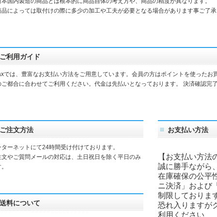
本国内製造の商品とは根本的に商品自体の考え方や、商品の精度が異なります。
品によっては取付けの際に多少の加工や工夫が必要となる場合があります事ご了承
ご利用ガイド
daxでは、豊富なお支払い方法をご用意しています。会員の方はポイントを使ったお
のご都合に合わせてご利用ください。代金は先払いとなっております。 決済確認完
。
ご注文方法
お支払い方法
ンターネットにて24時間受け付けております。
【お支払い方法
注文やご質問メールの対応は、土日祝日を除く平日のみ
誠に勝手ながら
す。
在庫確保の公平
ニ決済」および
制限しておりま
送料について
恐れ入りますが
利用ください