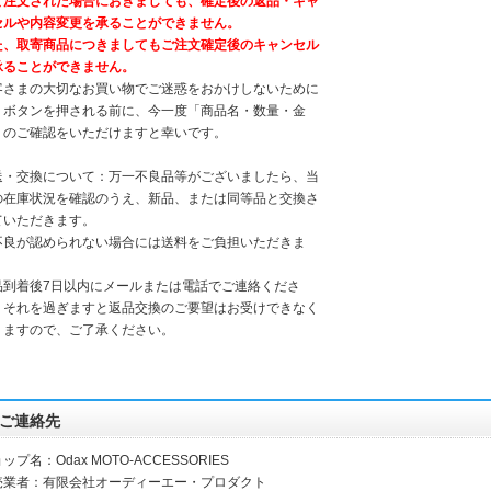
て注文された場合におきましても、確定後の返品・キャ
セルや内容変更を承ることができません。
た、取寄商品につきましてもご注文確定後のキャンセル
承ることができません。
客さまの大切なお買い物でご迷惑をおかけしないために
、ボタンを押される前に、今一度「商品名・数量・金
」のご確認をいただけますと幸いです。
送・交換について：万一不良品等がございましたら、当
の在庫状況を確認のうえ、新品、または同等品と交換さ
ていただきます。
不良が認められない場合には送料をご負担いただきま
。
品到着後7日以内にメールまたは電話でご連絡くださ
。それを過ぎますと返品交換のご要望はお受けできなく
りますので、ご了承ください。
ご連絡先
ップ名：Odax MOTO-ACCESSORIES
売業者：有限会社オーディーエー・プロダクト