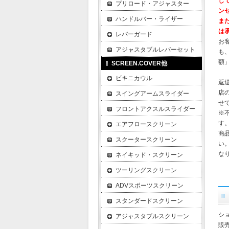
し
プリロード・アジャスター
ン
ハンドルバー・ライザー
ま
は
レバーガード
お
アジャスタブルレバーセット
も
額
SCREEN.COVER他
ビキニカウル
返
店
スイングアームスライダー
せ
フロントアクスルスライダー
※
す
エアフロースクリーン
商
スクータースクリーン
い
な
ネイキッド・スクリーン
ツーリングスクリーン
ADVスポーツスクリーン
スタンダードスクリーン
ショ
アジャスタブルスクリーン
販