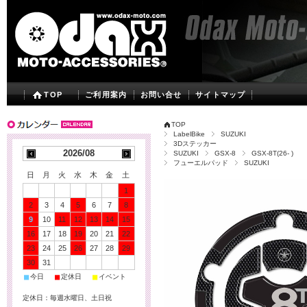
TOP
ご利用案内
お問い合せ
サイトマップ
TOP
LabelBike
SUZUKI
3Dステッカー
2026/08
SUZUKI
GSX-8
GSX-8T(26- )
フューエルパッド
SUZUKI
日
月
火
水
木
金
土
1
2
3
4
5
6
7
8
9
10
11
12
13
14
15
16
17
18
19
20
21
22
23
24
25
26
27
28
29
30
31
■
■
■
今日
定休日
イベント
定休日：毎週水曜日、土日祝