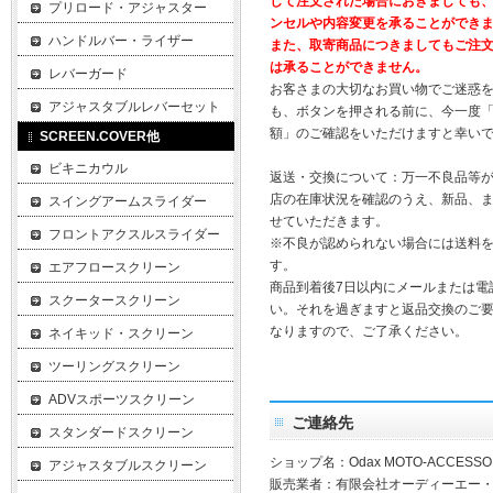
して注文された場合におきましても
プリロード・アジャスター
ンセルや内容変更を承ることができ
ハンドルバー・ライザー
また、取寄商品につきましてもご注
は承ることができません。
レバーガード
お客さまの大切なお買い物でご迷惑
アジャスタブルレバーセット
も、ボタンを押される前に、今一度
額」のご確認をいただけますと幸い
SCREEN.COVER他
ビキニカウル
返送・交換について：万一不良品等
店の在庫状況を確認のうえ、新品、
スイングアームスライダー
せていただきます。
フロントアクスルスライダー
※不良が認められない場合には送料
す。
エアフロースクリーン
商品到着後7日以内にメールまたは電
スクータースクリーン
い。それを過ぎますと返品交換のご
なりますので、ご了承ください。
ネイキッド・スクリーン
ツーリングスクリーン
ADVスポーツスクリーン
ご連絡先
スタンダードスクリーン
ショップ名：Odax MOTO-ACCESSO
アジャスタブルスクリーン
販売業者：有限会社オーディーエー