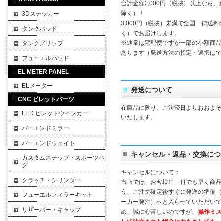
合計金額3,000円（税抜）以上なら
除く）！
3Dステッカー
3,000円（税抜）未満で全国一律送料
タンクパッド
く）でお届けします。
※通常は宅配便ですが一部の小額商
タンクグリップ
あります（発送方法の指定・選択は
フューエルパッド
EL METER PANEL
ELメーター
発送について
CNC ビレットパーツ
在庫品に限り、ご決済日よりおおよそ
LED ビレットウインカー
いたします。
バーエンドミラー
バーエンドウェイト
キャンセル・返品・交換につ
カスタムステップ・スポーツペ
グ
キャンセルについて：
クラッチ・シリンダー
当店では、お客様に一日でも早く商
う、ご注文確定後すぐに発送の準備
フューエルフィラーキット
ーカー発注）へと入らせていただいて
リザーバー・キャップ
め、誠に心苦しいのですが、
操作ミ