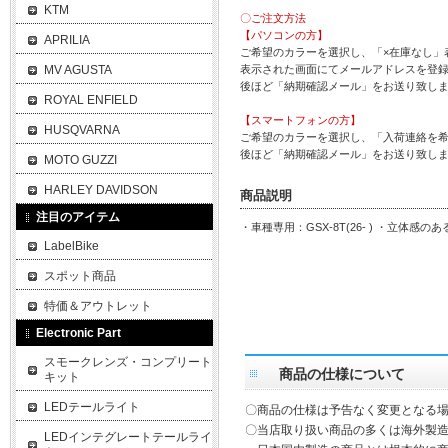
KTM
〇ご注文方法
【パソコンの方】
APRILIA
ご希望のカラーを選択し、「×在庫なし」
MV AGUSTA
表示された画面にてメールアドレスを登
後ほど「納期確認メール」をお送り致し
ROYAL ENFIELD
【スマートフォンの方】
HUSQVARNA
ご希望のカラーを選択し、「入荷連絡を
後ほど「納期確認メール」をお送り致し
MOTO GUZZI
HARLEY DAVIDSON
商品説明
注目のアイテム
・車種専用：GSX-8T(26- ) ・立体
LabelBike
スポット商品
特価＆アウトレット
Electronic Part
スモークレンズ・コンプリート
商品の仕様について
キット
LEDテールライト
〇商品の仕様は予告なく変更となる
〇当店取り扱い商品の多くは海外製造
LEDインテグレートテールライ