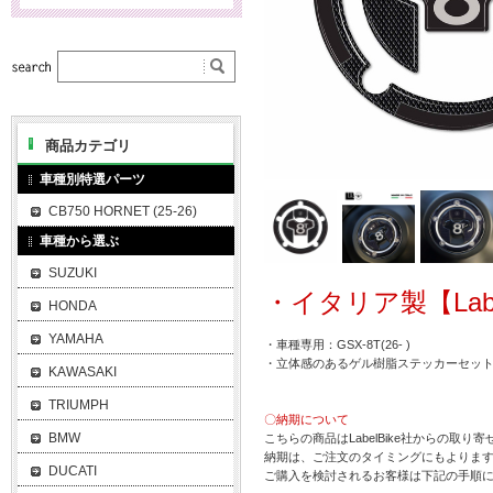
商品カテゴリ
車種別特選パーツ
CB750 HORNET (25-26)
車種から選ぶ
SUZUKI
・イタリア製【Labe
HONDA
YAMAHA
・車種専用：GSX-8T(26- )
・立体感のあるゲル樹脂ステッカーセッ
KAWASAKI
TRIUMPH
〇納期について
BMW
こちらの商品はLabelBike社からの取り
納期は、ご注文のタイミングにもよります
DUCATI
ご購入を検討されるお客様は下記の手順