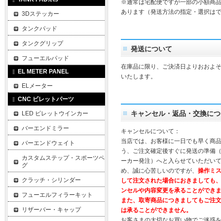
※通常は宅配便ですが一部の小額商
あります（発送方法の指定・選択は
3Dステッカー
タンクパッド
タンクグリップ
発送について
フューエルパッド
在庫品に限り、ご決済日よりおおよそ
EL METER PANEL
いたします。
ELメーター
CNC ビレットパーツ
キャンセル・返品・交換につ
LED ビレットウインカー
バーエンドミラー
キャンセルについて：
当店では、お客様に一日でも早く商
バーエンドウェイト
う、ご注文確定後すぐに発送の準備
カスタムステップ・スポーツペ
ーカー発注）へと入らせていただいて
グ
め、誠に心苦しいのですが、
操作ミ
クラッチ・シリンダー
して注文された場合におきましても
ンセルや内容変更を承ることができ
フューエルフィラーキット
また、取寄商品につきましてもご注
リザーバー・キャップ
は承ることができません。
お客さまの大切なお買い物でご迷惑