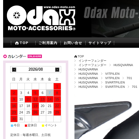
TOP
ご利用案内
お問い合せ
サイトマップ
TOP
インナーフェンダー
インナーフェンダー
HUSQVARNA
2026/08
HUSQVARNA
HUSQVARNA
VITPILEN
HUSQVARNA
VITPILEN
701
日
月
火
水
木
金
土
HUSQVARNA
SVARTPILEN
1
HUSQVARNA
SVARTPILEN
701
2
3
4
5
6
7
8
9
10
11
12
13
14
15
16
17
18
19
20
21
22
23
24
25
26
27
28
29
30
31
■
■
■
今日
定休日
イベント
定休日：毎週水曜日、土日祝