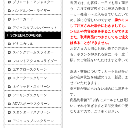
プリロード・アジャスター
当店では、お客様に一日でも早く商
う、ご注文確定後すぐに発送の準備
ハンドルバー・ライザー
ーカー発注）へと入らせていただいて
レバーガード
め、誠に心苦しいのですが、
操作ミ
して注文された場合におきましても
アジャスタブルレバーセット
ンセルや内容変更を承ることができ
SCREEN.COVER他
また、取寄商品につきましてもご注
は承ることができません。
ビキニカウル
お客さまの大切なお買い物でご迷惑
スイングアームスライダー
も、ボタンを押される前に、今一度
額」のご確認をいただけますと幸い
フロントアクスルスライダー
エアフロースクリーン
返送・交換について：万一不良品等
店の在庫状況を確認のうえ、新品、
スクータースクリーン
せていただきます。
ネイキッド・スクリーン
※不良が認められない場合には送料
す。
ツーリングスクリーン
商品到着後7日以内にメールまたは電
ADVスポーツスクリーン
い。それを過ぎますと返品交換のご
なりますので、ご了承ください。
スタンダードスクリーン
アジャスタブルスクリーン