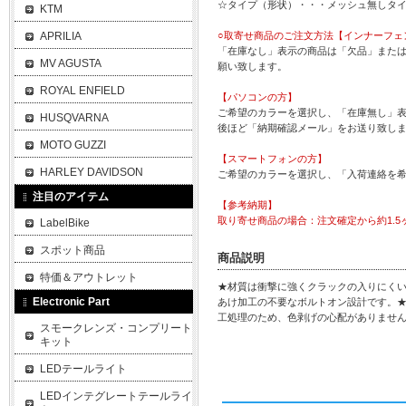
☆タイプ（形状）・・・メッシュ無しタ
KTM
APRILIA
○取寄せ商品のご注文方法【インナーフェ
「在庫なし」表示の商品は「欠品」また
MV AGUSTA
願い致します。
ROYAL ENFIELD
【パソコンの方】
ご希望のカラーを選択し、「在庫無し」表
HUSQVARNA
後ほど「納期確認メール」をお送り致し
MOTO GUZZI
【スマートフォンの方】
HARLEY DAVIDSON
ご希望のカラーを選択し、「入荷連絡を
注目のアイテム
【参考納期】
取り寄せ商品の場合：注文確定から約1.5
LabelBike
スポット商品
商品説明
特価＆アウトレット
★材質は衝撃に強くクラックの入りにくい
Electronic Part
あけ加工の不要なボルトオン設計です。
工処理のため、色剥げの心配がありませ
スモークレンズ・コンプリート
キット
LEDテールライト
LEDインテグレートテールライ