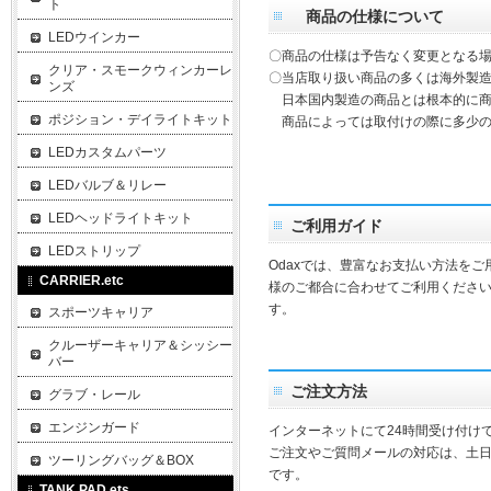
ト
商品の仕様について
LEDウインカー
〇商品の仕様は予告なく変更となる
クリア・スモークウィンカーレ
〇当店取り扱い商品の多くは海外製造
ンズ
日本国内製造の商品とは根本的に商
ポジション・デイライトキット
商品によっては取付けの際に多少の
LEDカスタムパーツ
LEDバルブ＆リレー
LEDヘッドライトキット
ご利用ガイド
LEDストリップ
Odaxでは、豊富なお支払い方法を
CARRIER.etc
様のご都合に合わせてご利用ください
す。
スポーツキャリア
クルーザーキャリア＆シッシー
バー
ご注文方法
グラブ・レール
エンジンガード
インターネットにて24時間受け付け
ご注文やご質問メールの対応は、土
ツーリングバッグ＆BOX
です。
TANK PAD.ets