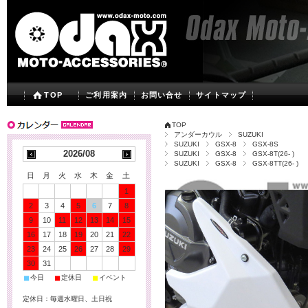
TOP
ご利用案内
お問い合せ
サイトマップ
TOP
アンダーカウル
SUZUKI
SUZUKI
GSX-8
GSX-8S
2026/08
SUZUKI
GSX-8
GSX-8T(26- )
SUZUKI
GSX-8
GSX-8TT(26- )
日
月
火
水
木
金
土
1
2
3
4
5
6
7
8
9
10
11
12
13
14
15
16
17
18
19
20
21
22
23
24
25
26
27
28
29
30
31
■
■
■
今日
定休日
イベント
定休日：毎週水曜日、土日祝