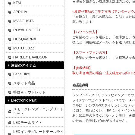
★塗装を施さない成形加工処理のため、
KTM
○取寄せ商品のご注文方法【アンダーカウ
APRILIA
「在庫なし」表示の商品は「欠品」また
MV AGUSTA
願い致します。
ROYAL ENFIELD
【パソコンの方】
ご希望のカラーを選択し、「在庫無し」表
HUSQVARNA
後ほど「納期確認メール」をお送り致し
MOTO GUZZI
【スマートフォンの方】
HARLEY DAVIDSON
ご希望のカラーを選択し、「入荷連絡を
注目のアイテム
【参考納期】
取り寄せ商品の場合：注文確定から約1.5
LabelBike
スポット商品
商品説明
特価＆アウトレット
シンプル&スタイリッシュなアンダーカウ
Electronic Part
ライスすべてがベストバランスです！★
ウルは、シンプル&スタイリッシュなメッ
スモークレンズ・コンプリート
に強く、割れにくい、HIP（ハイ・イン
キット
あけ加工等の不要なボルトオン設計！★
のため、色剥げの心配がありません。
LEDテールライト
LEDインテグレートテールライ