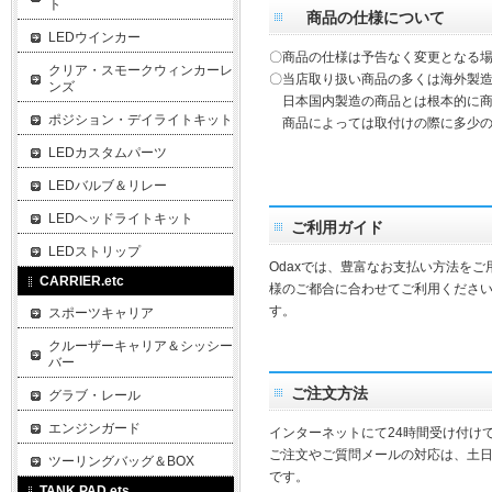
ト
商品の仕様について
LEDウインカー
〇商品の仕様は予告なく変更となる
クリア・スモークウィンカーレ
〇当店取り扱い商品の多くは海外製造
ンズ
日本国内製造の商品とは根本的に商
ポジション・デイライトキット
商品によっては取付けの際に多少の
LEDカスタムパーツ
LEDバルブ＆リレー
LEDヘッドライトキット
ご利用ガイド
LEDストリップ
Odaxでは、豊富なお支払い方法を
CARRIER.etc
様のご都合に合わせてご利用ください
す。
スポーツキャリア
クルーザーキャリア＆シッシー
バー
ご注文方法
グラブ・レール
エンジンガード
インターネットにて24時間受け付け
ご注文やご質問メールの対応は、土
ツーリングバッグ＆BOX
です。
TANK PAD.ets