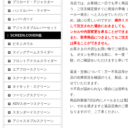
プリロード・アジャスター
当店では、お客様に一日でも早く商
う、ご注文確定後すぐに発送の準備
ハンドルバー・ライザー
ーカー発注）へと入らせていただいて
レバーガード
め、誠に心苦しいのですが、
操作ミ
して注文された場合におきましても
アジャスタブルレバーセット
ンセルや内容変更を承ることができ
SCREEN.COVER他
また、取寄商品につきましてもご注
は承ることができません。
ビキニカウル
お客さまの大切なお買い物でご迷惑
スイングアームスライダー
も、ボタンを押される前に、今一度
額」のご確認をいただけますと幸い
フロントアクスルスライダー
エアフロースクリーン
返送・交換について：万一不良品等
店の在庫状況を確認のうえ、新品、
スクータースクリーン
せていただきます。
ネイキッド・スクリーン
※不良が認められない場合には送料
す。
ツーリングスクリーン
商品到着後7日以内にメールまたは電
ADVスポーツスクリーン
い。それを過ぎますと返品交換のご
なりますので、ご了承ください。
スタンダードスクリーン
アジャスタブルスクリーン