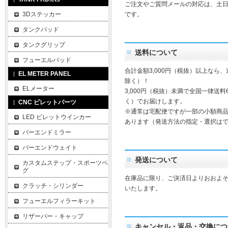
ご注文やご質問メールの対応は、土
3Dステッカー
です。
タンクパッド
タンクグリップ
送料について
フューエルパッド
合計金額3,000円（税抜）以上なら
EL METER PANEL
除く）！
ELメーター
3,000円（税抜）未満で全国一律送料
く）でお届けします。
CNC ビレットパーツ
※通常は宅配便ですが一部の小額商
LED ビレットウインカー
あります（発送方法の指定・選択は
バーエンドミラー
バーエンドウェイト
発送について
カスタムステップ・スポーツペ
グ
在庫品に限り、ご決済日よりおおよそ
クラッチ・シリンダー
いたします。
フューエルフィラーキット
リザーバー・キャップ
キャンセル・返品・交換につ