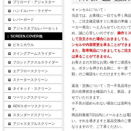
プリロード・アジャスター
キャンセルについて：
ハンドルバー・ライザー
当店では、お客様に一日でも早く商
レバーガード
う、ご注文確定後すぐに発送の準備
ーカー発注）へと入らせていただいて
アジャスタブルレバーセット
め、誠に心苦しいのですが、
操作ミ
SCREEN.COVER他
して注文された場合におきましても
ビキニカウル
ンセルや内容変更を承ることができ
また、取寄商品につきましてもご注
スイングアームスライダー
は承ることができません。
フロントアクスルスライダー
お客さまの大切なお買い物でご迷惑
も、ボタンを押される前に、今一度
エアフロースクリーン
額」のご確認をいただけますと幸い
スクータースクリーン
返送・交換について：万一不良品等
ネイキッド・スクリーン
店の在庫状況を確認のうえ、新品、
ツーリングスクリーン
せていただきます。
※不良が認められない場合には送料
ADVスポーツスクリーン
す。
スタンダードスクリーン
商品到着後7日以内にメールまたは電
い。それを過ぎますと返品交換のご
アジャスタブルスクリーン
なりますので、ご了承ください。