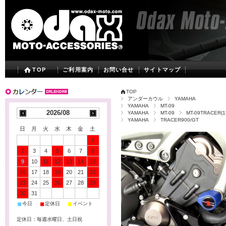
TOP
ご利用案内
お問い合せ
サイトマップ
TOP
アンダーカウル
YAMAHA
YAMAHA
MT-09
2026/08
YAMAHA
MT-09
MT-09TRACER(1
YAMAHA
TRACER900/GT
日
月
火
水
木
金
土
1
2
3
4
5
6
7
8
9
10
11
12
13
14
15
16
17
18
19
20
21
22
23
24
25
26
27
28
29
30
31
■
■
■
今日
定休日
イベント
定休日：毎週水曜日、土日祝