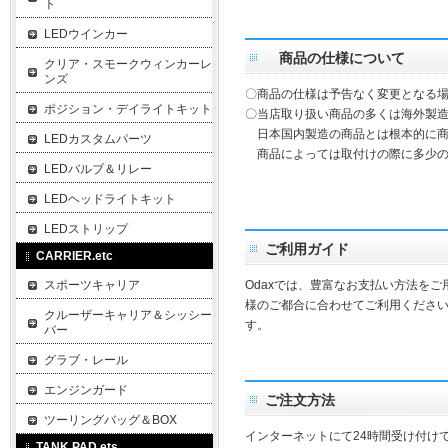
ト
LEDウインカー
商品の仕様について
クリア・スモークウィンカーレ
ンズ
〇商品の仕様は予告なく変更となる
ポジション・デイライトキット
〇当店取り扱い商品の多くは海外製造
日本国内製造の商品とは根本的に商
LEDカスタムパーツ
商品によっては取付けの際に多少の
LEDバルブ＆リレー
LEDヘッドライトキット
LEDストリップ
ご利用ガイド
CARRIER.etc
スポーツキャリア
Odaxでは、豊富なお支払い方法を
様のご都合に合わせてご利用ください
クルーザーキャリア＆シッシー
す。
バー
グラブ・レール
エンジンガード
ご注文方法
ツーリングバッグ＆BOX
インターネットにて24時間受け付け
TANK PAD.ets