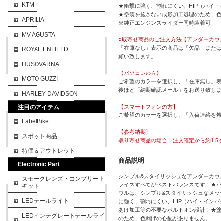
KTM
★衝撃に強く、割れにくい、HIP（ハイ
★塗装を施さない成形加工処理のため、
APRILIA
※純正エンジンスライダー同時装着可
MV AGUSTA
○取寄せ商品のご注文方法【アンダーカウ
「在庫なし」表示の商品は「欠品」また
ROYAL ENFIELD
願い致します。
HUSQVARNA
【パソコンの方】
MOTO GUZZI
ご希望のカラーを選択し、「在庫無し」表
後ほど「納期確認メール」をお送り致し
HARLEY DAVIDSON
注目のアイテム
【スマートフォンの方】
ご希望のカラーを選択し、「入荷連絡を
LabelBike
【参考納期】
スポット商品
取り寄せ商品の場合：注文確定から約1.5
特価＆アウトレット
商品説明
Electronic Part
シンプル&スタイリッシュなアンダーカウ
スモークレンズ・コンプリート
ライスすべてがベストバランスです！★
キット
ウルは、シンプル&スタイリッシュなメッ
LEDテールライト
に強く、割れにくい、HIP（ハイ・イン
あけ加工等の不要なボルトオン設計！★
LEDインテグレートテールライ
のため、色剥げの心配がありません。