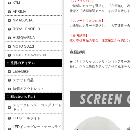
【パソコンの方】
KTM
ご希望のカラーを選択し、「在庫無し」表
後ほど「納期確認メール」をお送り致し
APRILIA
MV AGUSTA
【スマートフォンの方】
ご希望のカラーを選択し、「入荷連絡を
ROYAL ENFIELD
【参考納期】
HUSQVARNA
取り寄せ商品の場合：注文確定から約1.5
MOTO GUZZI
商品説明
HARLEY DAVIDSON
★【Ｆ】フリップスクリ－ン（ツアラー
注目のアイテム
長し、さらに先端をアップさせて風圧を
LabelBike
スポット商品
特価＆アウトレット
Electronic Part
スモークレンズ・コンプリート
キット
LEDテールライト
LEDインテグレートテールライ