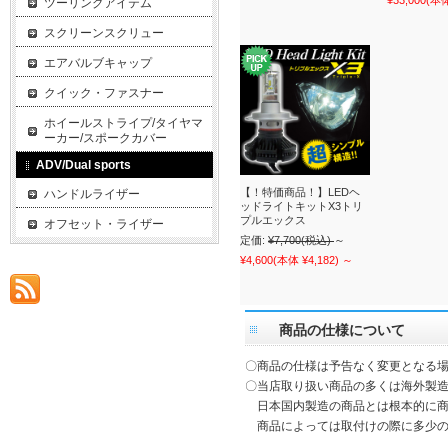
¥33,000
(本体
ツーリングアイテム
スクリーンスクリュー
エアバルブキャップ
クイック・ファスナー
ホイールストライプ/タイヤマ
ーカー/スポークカバー
ADV/Dual sports
【！特価商品！】LEDヘ
ハンドルライザー
ッドライトキットX3トリ
プルエックス
オフセット・ライザー
定価:
¥7,700
(税込)
～
¥4,600
(本体 ¥4,182)
～
商品の仕様について
〇商品の仕様は予告なく変更となる
〇当店取り扱い商品の多くは海外製造
日本国内製造の商品とは根本的に商
商品によっては取付けの際に多少の