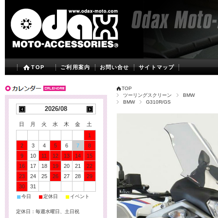
TOP
ご利用案内
お問い合せ
サイトマップ
TOP
ツーリングスクリーン
BMW
BMW
G310R/GS
2026/08
日
月
火
水
木
金
土
1
2
3
4
5
6
7
8
9
10
11
12
13
14
15
16
17
18
19
20
21
22
23
24
25
26
27
28
29
30
31
■
■
■
今日
定休日
イベント
定休日：毎週水曜日、土日祝