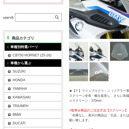
商品カテゴリ
車種別特選パーツ
CB750 HORNET (25-26)
車種から選ぶ
SUZUKI
HONDA
YAMAHA
★【Ｆ】フリップスクリ－ン（ツアラー
スクリーン全長・幅を延長し、さらに先
KAWASAKI
☆スクリーン：370mm
TRIUMPH
○取寄せ商品のご注文方法【スクリーン】
BMW
「在庫なし」表示の商品は「欠品」また
願い致します。
DUCATI