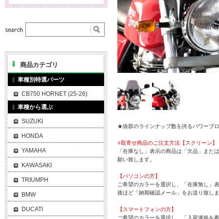
商品カテゴリ
車種別特選パーツ
CB750 HORNET (25-26)
車種から選ぶ
SUZUKI
★抜群のラインナップ数を誇るパワーブ
HONDA
○取寄せ商品のご注文方法【スクリーン】
YAMAHA
「在庫なし」表示の商品は「欠品」また
願い致します。
KAWASAKI
【パソコンの方】
TRIUMPH
ご希望のカラーを選択し、「在庫無し」表
後ほど「納期確認メール」をお送り致し
BMW
DUCATI
【スマートフォンの方】
ご希望のカラーを選択し、「入荷連絡を