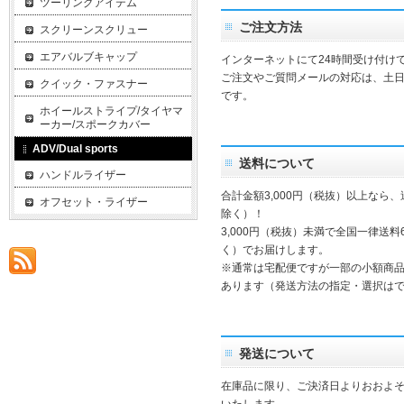
ツーリングアイテム
ご注文方法
スクリーンスクリュー
エアバルブキャップ
インターネットにて24時間受け付け
ご注文やご質問メールの対応は、土
クイック・ファスナー
です。
ホイールストライプ/タイヤマ
ーカー/スポークカバー
ADV/Dual sports
送料について
ハンドルライザー
合計金額3,000円（税抜）以上なら
オフセット・ライザー
除く）！
3,000円（税抜）未満で全国一律送料
く）でお届けします。
※通常は宅配便ですが一部の小額商
あります（発送方法の指定・選択は
発送について
在庫品に限り、ご決済日よりおおよそ