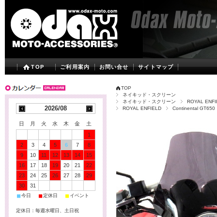
TOP
ご利用案内
お問い合せ
サイトマップ
TOP
ネイキッド・スクリーン
ネイキッド・スクリーン
ROYAL ENFI
2026/08
ROYAL ENFIELD
Continental GT650
日
月
火
水
木
金
土
1
2
3
4
5
6
7
8
9
10
11
12
13
14
15
16
17
18
19
20
21
22
23
24
25
26
27
28
29
30
31
■
■
■
今日
定休日
イベント
定休日：毎週水曜日、土日祝