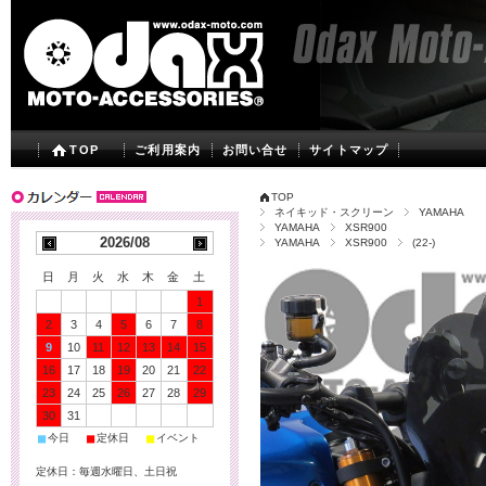
TOP
ご利用案内
お問い合せ
サイトマップ
TOP
ネイキッド・スクリーン
YAMAHA
YAMAHA
XSR900
2026/08
YAMAHA
XSR900
(22-)
日
月
火
水
木
金
土
1
2
3
4
5
6
7
8
9
10
11
12
13
14
15
16
17
18
19
20
21
22
23
24
25
26
27
28
29
30
31
■
■
■
今日
定休日
イベント
定休日：毎週水曜日、土日祝