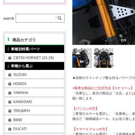
商品カテゴリ
車種別特選パーツ
CB750 HORNET (25-26)
車種から選ぶ
SUZUKI
★抜群のラインナップ数を誇るパワーブ
HONDA
○取寄せ商品のご注文方法【スクリーン】
YAMAHA
「在庫なし」表示の商品は「欠品」また
願い致します。
KAWASAKI
【パソコンの方】
TRIUMPH
ご希望のカラーを選択し、「在庫無し」表
後ほど「納期確認メール」をお送り致し
BMW
DUCATI
【スマートフォンの方】
ご希望のカラーを選択し、「入荷連絡を