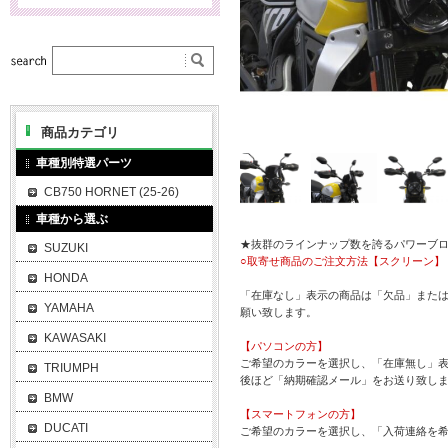
商品カテゴリ
車種別特選パーツ
CB750 HORNET (25-26)
車種から選ぶ
★抜群のラインナップ数を誇るパワーブ
SUZUKI
○取寄せ商品のご注文方法【スクリーン】
HONDA
「在庫なし」表示の商品は「欠品」また
YAMAHA
願い致します。
KAWASAKI
【パソコンの方】
ご希望のカラーを選択し、「在庫無し」表
TRIUMPH
後ほど「納期確認メール」をお送り致し
BMW
【スマートフォンの方】
DUCATI
ご希望のカラーを選択し、「入荷連絡を