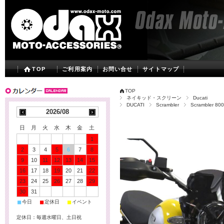
TOP
ご利用案内
お問い合せ
サイトマップ
TOP
ネイキッド・スクリーン
Ducati
DUCATI
Scrambler
Scrambler 800 
2026/08
日
月
火
水
木
金
土
1
2
3
4
5
6
7
8
9
10
11
12
13
14
15
16
17
18
19
20
21
22
23
24
25
26
27
28
29
30
31
■
■
■
今日
定休日
イベント
定休日：毎週水曜日、土日祝