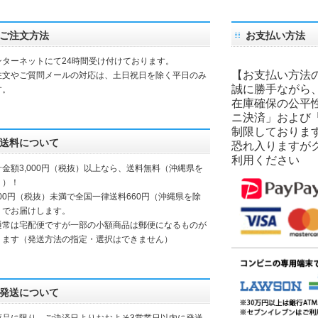
ご注文方法
お支払い方法
ンターネットにて24時間受け付けております。
【お支払い方法
注文やご質問メールの対応は、土日祝日を除く平日のみ
誠に勝手ながら
す。
在庫確保の公平
ニ決済」および
制限しておりま
送料について
恐れ入りますが
利用ください
計金額3,000円（税抜）以上なら、送料無料（沖縄県を
く）！
000円（税抜）未満で全国一律送料660円（沖縄県を除
）でお届けします。
通常は宅配便ですが一部の小額商品は郵便になるものが
ります（発送方法の指定・選択はできません）
発送について