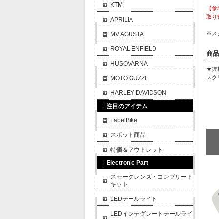
KTM
【参
取り
APRILIA
※ス
MV AGUSTA
ROYAL ENFIELD
商品
HUSQVARNA
★抜
スク
MOTO GUZZI
HARLEY DAVIDSON
注目のアイテム
LabelBike
スポット商品
特価＆アウトレット
Electronic Part
スモークレンズ・コンプリート
キット
LEDテールライト
LEDインテグレートテールライ