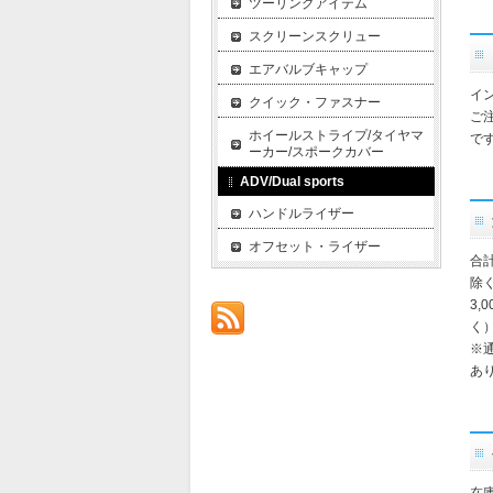
ツーリングアイテム
スクリーンスクリュー
エアバルブキャップ
イ
クイック・ファスナー
ご
ホイールストライプ/タイヤマ
で
ーカー/スポークカバー
ADV/Dual sports
ハンドルライザー
オフセット・ライザー
合
除
3,
く
※
あ