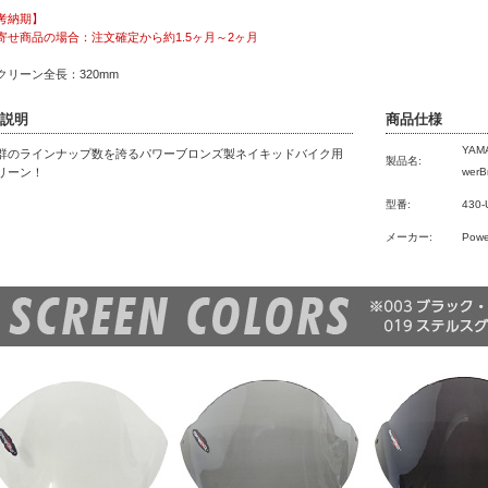
考納期】
寄せ商品の場合：注文確定から約1.5ヶ月～2ヶ月
クリーン全長：320mm
説明
商品仕様
YAM
群のラインナップ数を誇るパワーブロンズ製ネイキッドバイク用
製品名:
リーン！
werB
型番:
430-
メーカー:
Powe