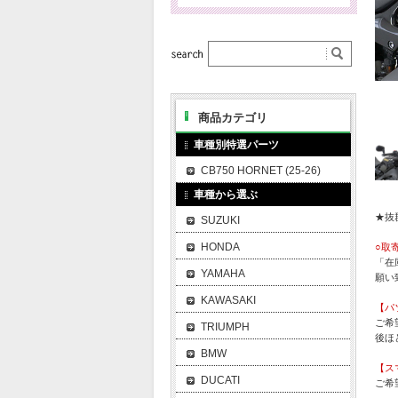
商品カテゴリ
車種別特選パーツ
CB750 HORNET (25-26)
車種から選ぶ
★抜
SUZUKI
HONDA
○取
「在
YAMAHA
願い
KAWASAKI
【パ
ご希
TRIUMPH
後ほ
BMW
【ス
DUCATI
ご希