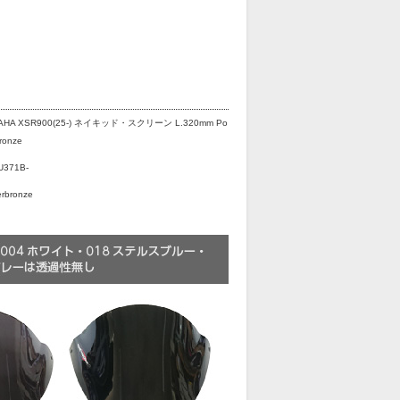
AHA XSR900(25-) ネイキッド・スクリーン L.320mm Po
ronze
U371B-
rbronze