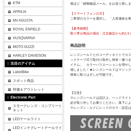
KTM
後ほど「納期確認メール」をお送り致し
APRILIA
【スマートフォンの方】
ご希望のカラーを選択し、「入荷連絡を
MV AGUSTA
【参考納期】
ROYAL ENFIELD
取り寄せ商品の場合：注文確定から約1.5
HUSQVARNA
商品説明
MOTO GUZZI
レンズシールドとのコーディネイトでカ
HARLEY DAVIDSON
ックテープ式で取付け取外し簡単！傷つ
注目のアイテム
イテム。 カラーバリエーションを増や
場しました！★レンズシールドはマジッ
LabelBike
簡単に取りはずしが可能です。
スポット商品
特価＆アウトレット
【注意】
Electronic Part
※レンズシールドは設計上、ヘッドライ
必ず取り外してお乗りください。落下に
スモークレンズ・コンプリート
※レンズシ－ルドにレッドのカラ－設定
キット
LEDテールライト
LEDインテグレートテールライ