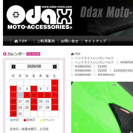
TOP
ご利用案内
お問い合せ
サイトマップ
TOP
ヘッドライトレンズシールド
ヘッドライトレンズシールド
KAWASA
2026/08
KAWASAKI
Z1000
KAWASAKI
Z1000
Z1000(03-06)
KAWASAKI
ER-6f/6n/4n
日
月
火
水
木
金
土
1
2
3
4
5
6
7
8
9
10
11
12
13
14
15
16
17
18
19
20
21
22
23
24
25
26
27
28
29
30
31
■
■
■
今日
定休日
イベント
定休日：毎週水曜日、土日祝