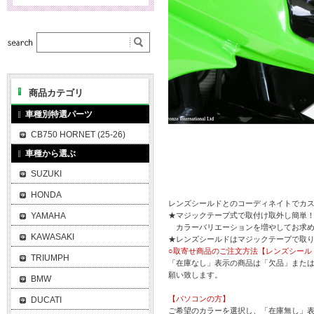
商品カテゴリ
車種別特選パーツ
CB750 HORNET (25-26)
車種から選ぶ
SUZUKI
HONDA
レンズシールドとのコーディネイトでカ
YAMAHA
★マジックテープ式で取付け取外し簡単
カラーバリエーションを増やしてお求め
KAWASAKI
★レンズシールドはマジックテープで取
○取寄せ商品のご注文方法【レンズシール
TRIUMPH
「在庫なし」表示の商品は「欠品」また
願い致します。
BMW
【パソコンの方】
DUCATI
ご希望のカラーを選択し、「在庫無し」表