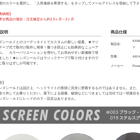
望のカラーを選択し、「入荷連絡を希望する」をタップしてメールアドレスを登録して下さ
考納期】
寄せ商品の場合：注文確定から約1.5ヶ月～2ヶ月
説明
商品仕様
KAW
ズシールドとのコーディネイトでカスタムの新しい提案。★マジ
製品名:
テープ式で取付け取外し簡単！傷つき防止にも効果的なニューア
ド
ム。 カラーバリエーションを増やしてお求めやすい新価格で登
型番:
440-
ました！★レンズシールドはマジックテープで取り付けますので
に取りはずしが可能です。
メーカー:
Powe
意】
ンズシールドは設計上、ヘッドライトの形状に完全に密着するものではありません。また、
取り外してお乗りください。落下による損傷、破損などにつきましては当社では一切責任を
ンズシ－ルドにレッドのカラ－設定はありません。