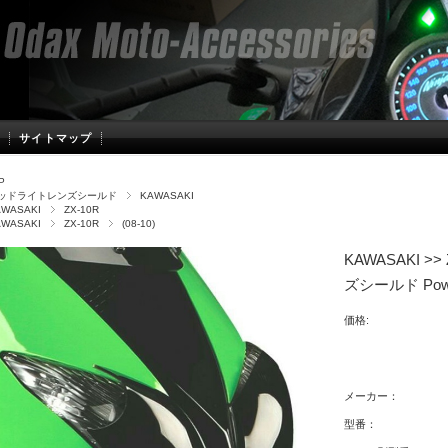
サイトマップ
P
ッドライトレンズシールド
KAWASAKI
AWASAKI
ZX-10R
AWASAKI
ZX-10R
(08-10)
KAWASAKI >
ズシールド Powe
価格:
メーカー：
型番：