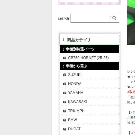
商品カテゴリ
車種別特選パーツ
CB750 HORNET (25-26)
車種から選ぶ
レン
SUZUKI
★マ
カラ
HONDA
★レ
○取
YAMAHA
「在
KAWASAKI
願い
TRIUMPH
【パ
ご希
BMW
後ほ
DUCATI
【ス