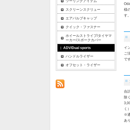
ツーリングアイテム
O
スクリーンスクリュー
様
す
エアバルブキャップ
クイック・ファスナー
ホイールストライプ/タイヤマ
ーカー/スポークカバー
イ
ADV/Dual sports
ご
ハンドルライザー
で
オフセット・ライザー
合
除
3,
く
※
あ