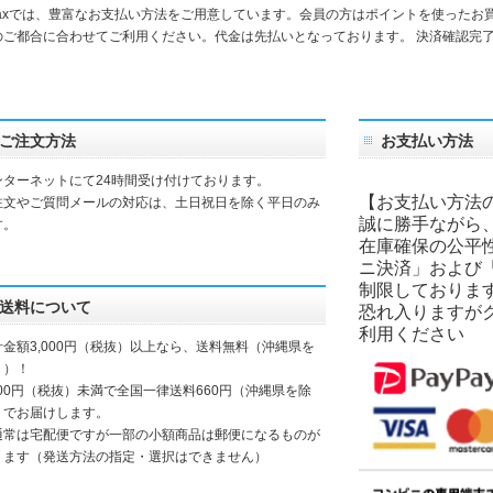
daxでは、豊富なお支払い方法をご用意しています。会員の方はポイントを使ったお
のご都合に合わせてご利用ください。代金は先払いとなっております。 決済確認完
。
ご注文方法
お支払い方法
ンターネットにて24時間受け付けております。
【お支払い方法
注文やご質問メールの対応は、土日祝日を除く平日のみ
誠に勝手ながら
す。
在庫確保の公平
ニ決済」および
制限しておりま
送料について
恐れ入りますが
利用ください
計金額3,000円（税抜）以上なら、送料無料（沖縄県を
く）！
000円（税抜）未満で全国一律送料660円（沖縄県を除
）でお届けします。
通常は宅配便ですが一部の小額商品は郵便になるものが
ります（発送方法の指定・選択はできません）