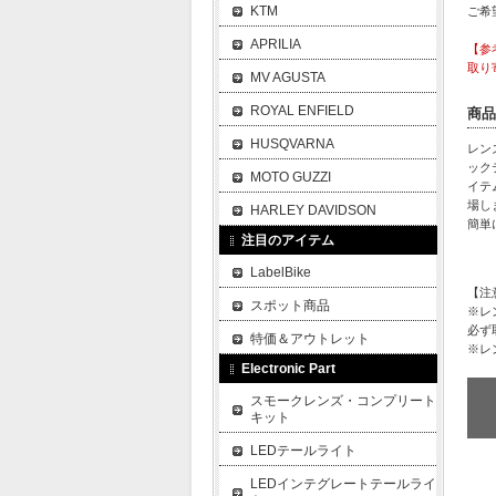
KTM
ご希
APRILIA
【参
取り
MV AGUSTA
ROYAL ENFIELD
商品
HUSQVARNA
レン
ック
MOTO GUZZI
イテ
場し
HARLEY DAVIDSON
簡単
注目のアイテム
LabelBike
【注
スポット商品
※レ
必ず
特価＆アウトレット
※レ
Electronic Part
スモークレンズ・コンプリート
キット
LEDテールライト
LEDインテグレートテールライ