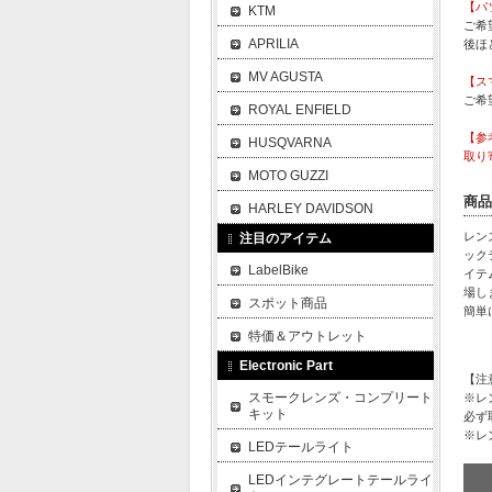
【パ
KTM
ご希
APRILIA
後ほ
MV AGUSTA
【ス
ご希
ROYAL ENFIELD
【参
HUSQVARNA
取り
MOTO GUZZI
商品
HARLEY DAVIDSON
レン
注目のアイテム
ック
LabelBike
イテ
場し
スポット商品
簡単
特価＆アウトレット
Electronic Part
【注
スモークレンズ・コンプリート
※レ
キット
必ず
※レ
LEDテールライト
LEDインテグレートテールライ