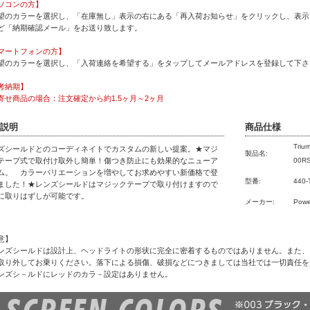
ソコンの方】
望のカラーを選択し、「在庫無し」表示の右にある「再入荷お知らせ」をクリックし、表示
ど「納期確認メール」をお送り致します。
マートフォンの方】
望のカラーを選択し、「入荷連絡を希望する」をタップしてメールアドレスを登録して下さ
考納期】
寄せ商品の場合：注文確定から約1.5ヶ月～2ヶ月
説明
商品仕様
Triu
ズシールドとのコーディネイトでカスタムの新しい提案。★マジ
製品名:
テープ式で取付け取外し簡単！傷つき防止にも効果的なニューア
00R
ム。 カラーバリエーションを増やしてお求めやすい新価格で登
型番:
440-
ました！★レンズシールドはマジックテープで取り付けますので
に取りはずしが可能です。
メーカー:
Powe
意】
ンズシールドは設計上、ヘッドライトの形状に完全に密着するものではありません。また、
取り外してお乗りください。落下による損傷、破損などにつきましては当社では一切責任を
ンズシ－ルドにレッドのカラ－設定はありません。