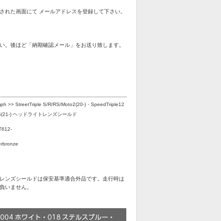
された画面にて メールアドレスを登録して下さい。
い。後ほど「納期確認メール」をお送り致します。
mph >> StreetTriple S/R/RS/Moto2(20-)・SpeedTriple12
S(21-) ヘッドライトレンズシールド
T612-
rbronze
レンズシールドは保安基準適合外品です。走行時は
負いません。