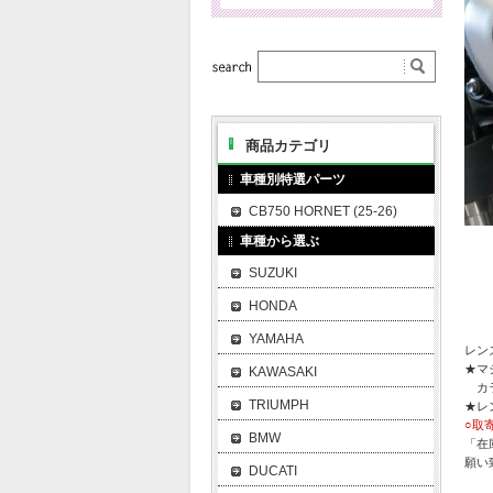
商品カテゴリ
車種別特選パーツ
CB750 HORNET (25-26)
車種から選ぶ
SUZUKI
HONDA
YAMAHA
レン
★マ
KAWASAKI
カラ
TRIUMPH
★レ
○取
BMW
「在
願い
DUCATI