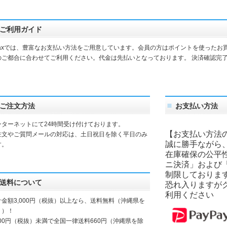
ご利用ガイド
daxでは、豊富なお支払い方法をご用意しています。会員の方はポイントを使ったお
のご都合に合わせてご利用ください。代金は先払いとなっております。 決済確認完
。
ご注文方法
お支払い方法
ンターネットにて24時間受け付けております。
【お支払い方法
注文やご質問メールの対応は、土日祝日を除く平日のみ
誠に勝手ながら
す。
在庫確保の公平
ニ決済」および
制限しておりま
送料について
恐れ入りますが
利用ください
計金額3,000円（税抜）以上なら、送料無料（沖縄県を
く）！
000円（税抜）未満で全国一律送料660円（沖縄県を除