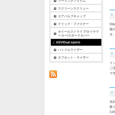
ツーリングアイテム
スクリーンスクリュー
エアバルブキャップ
クイック・ファスナー
O
様
ホイールストライプ/タイヤマ
す
ーカー/スポークカバー
ADV/Dual sports
ハンドルライザー
オフセット・ライザー
イ
ご
で
合
除
3,