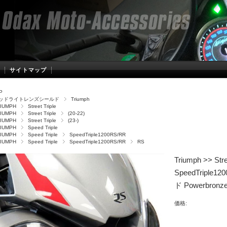
サイトマップ
P
ッドライトレンズシールド
Triumph
IUMPH
Street Triple
IUMPH
Street Triple
(20-22)
IUMPH
Street Triple
(23-)
IUMPH
Speed Triple
IUMPH
Speed Triple
SpeedTriple1200RS/RR
IUMPH
Speed Triple
SpeedTriple1200RS/RR
RS
Triumph >> Str
SpeedTripl
ド Powerbronz
価格: