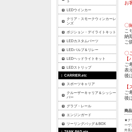
ト
お
LEDウインカー
クリア・スモークウィンカーレ
ンズ
〇
こ
ポジション・デイライトキット
納
LEDカスタムパーツ
ご
LEDバルブ＆リレー
〇
【
LEDヘッドライトキット
ご
LEDストリップ
表
後
CARRIER.etc
スポーツキャリア
【
ご
クルーザーキャリア＆シッシー
バー
後
グラブ・レール
商品
エンジンガード
★ク
ツーリングバッグ＆BOX
ーヴ
外見
TANK PAD.ets