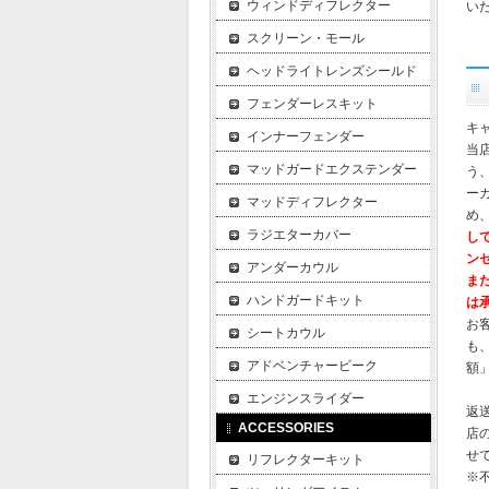
ウィンドディフレクター
い
スクリーン・モール
ヘッドライトレンズシールド
フェンダーレスキット
キ
インナーフェンダー
当
マッドガードエクステンダー
う
ー
マッドディフレクター
め
ラジエターカバー
し
ン
アンダーカウル
ま
ハンドガードキット
は
お
シートカウル
も
アドベンチャービーク
額
エンジンスライダー
返
ACCESSORIES
店
せ
リフレクターキット
※