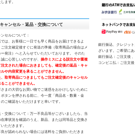
たします。
キャンセル・返品・交換について
ャンセルについて：
店では、お客様に一日でも早く商品をお届けできるよ
銀行振込、クレジット
、ご注文確定後すぐに発送の準備（取寄商品の場合はメ
ざいます。ご希望にあ
カー発注）へと入らせていただいております。 そのた
銀行振込：ご注文後 、
、誠に心苦しいのですが、
操作ミスによる誤注文や重複
コンビニ払：ご注文後
て注文された場合におきましても、確定後の返品・キャ
セルや内容変更を承ることができません。
た、取寄商品につきましてもご注文確定後のキャンセル
承ることができません。
客さまの大切なお買い物でご迷惑をおかけしないために
、ボタンを押される前に、今一度「商品名・数量・金
」のご確認をいただけますと幸いです。
送・交換について：万一不良品等がございましたら、当
の在庫状況を確認のうえ、新品、または同等品と交換さ
ていただきます。
不良が認められない場合には送料をご負担いただきま