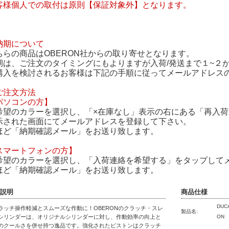
客様個人での取付は原則【保証対象外】となります。
納期について
ちらの商品はOBERON社からの取り寄せとなります。
期は、ご注文のタイミングにもよりますが入荷/発送まで１~２
購入を検討されるお客様は下記の手順に従ってメールアドレス
ご注文方法
パソコンの方】
希望のカラーを選択し、「×在庫なし」表示の右にある「再入
示された画面にてメールアドレスを登録して下さい。
ほど「納期確認メール」をお送り致します。
スマートフォンの方】
希望のカラーを選択し、「入荷連絡を希望する」をタップして
ほど「納期確認メール」をお送り致します。
説明
商品仕様
DUC
ラッチ操作軽減とスムーズな作動に！OBERONのクラッチ・スレ
製品名:
シリンダーは、オリジナルシリンダーに対し、作動効率の向上と
ON
のクールさを併せ持つ逸品です。強化されたピストンはクラッチ