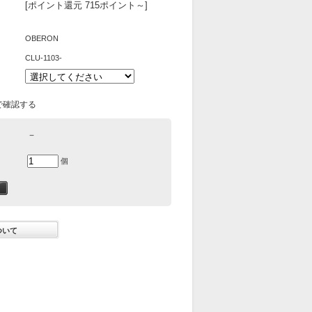
[ポイント還元 715ポイント～]
OBERON
CLU-1103-
で確認する
－
個
ついて