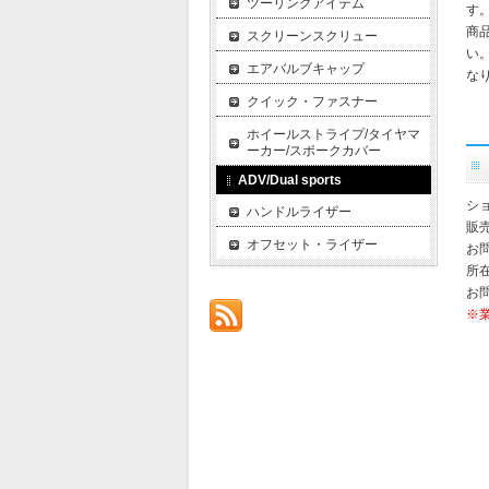
ツーリングアイテム
す
商
スクリーンスクリュー
い
エアバルブキャップ
な
クイック・ファスナー
ホイールストライプ/タイヤマ
ーカー/スポークカバー
ADV/Dual sports
ショ
ハンドルライザー
販
オフセット・ライザー
お
所在
お
※