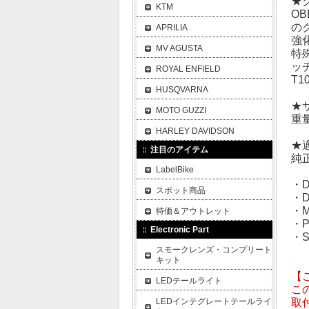
★
KTM
O
の
APRILIA
強
MV AGUSTA
特
ッ
ROYAL ENFIELD
T
HUSQVARNA
★
MOTO GUZZI
重量
HARLEY DAVIDSON
★
注目のアイテム
純正
LabelBike
・Di
スポット商品
・Di
・Mu
特価＆アウトレット
・Pa
Electronic Part
・St
スモークレンズ・コンプリート
キット
【
LEDテールライト
こ
LEDインテグレートテールライ
取