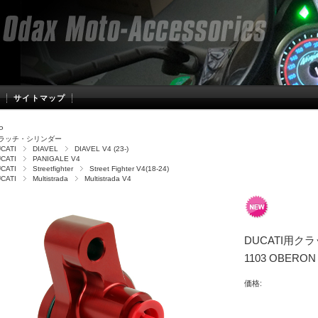
サイトマップ
P
ラッチ・シリンダー
CATI
DIAVEL
DIAVEL V4 (23-)
CATI
PANIGALE V4
CATI
Streetfighter
Street Fighter V4(18-24)
CATI
Multistrada
Multistrada V4
DUCATI用ク
1103 OBERON
価格: