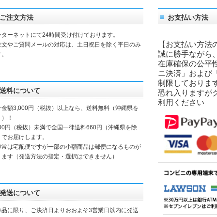
ご注文方法
お支払い方法
ンターネットにて24時間受け付けております。
【お支払い方法
注文やご質問メールの対応は、土日祝日を除く平日のみ
誠に勝手ながら
す。
在庫確保の公平
ニ決済」および
制限しておりま
送料について
恐れ入りますが
利用ください
計金額3,000円（税抜）以上なら、送料無料（沖縄県を
く）！
000円（税抜）未満で全国一律送料660円（沖縄県を除
）でお届けします。
通常は宅配便ですが一部の小額商品は郵便になるものが
ります（発送方法の指定・選択はできません）
発送について
庫品に限り、ご決済日よりおおよそ3営業日以内に発送