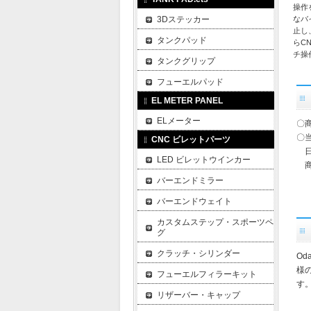
操作
3Dステッカー
なバ
止し
タンクパッド
らC
チ操
タンクグリップ
フューエルパッド
EL METER PANEL
ELメーター
〇
〇
CNC ビレットパーツ
日
LED ビレットウインカー
商
バーエンドミラー
バーエンドウェイト
カスタムステップ・スポーツペ
グ
クラッチ・シリンダー
O
様
フューエルフィラーキット
す
リザーバー・キャップ