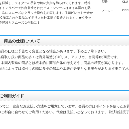
型番:
CLU-
を軽減し、ライダーの手首や腕の負担を和らげてくれます。特殊
イトンラバーで独自製造されたピストンシールはオイル漏れも防
メーカー:
OBE
、常にスムーズなクラッチ操作を約束します。T10ビレット合金か
NC加工された製品はイギリス自社工場で製造されます。★クラッ
作軽減とスムーズな作動に！
商品の仕様について
商品の仕様は予告なく変更となる場合があります。予めご了承下さい。
当店取り扱い商品の多くは海外製造(イギリス、アメリカ、台湾等)の商品です。
本国内製造の商品とは根本的に商品自体の考え方や、商品の精度が異なります。
品によっては取付けの際に多少の加工や工夫が必要となる場合があります事ご了承
ご利用ガイド
daxでは、豊富なお支払い方法をご用意しています。会員の方はポイントを使ったお
のご都合に合わせてご利用ください。代金は先払いとなっております。 決済確認完
。