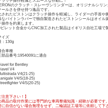
クラッチ操作軽減とスムーズな作動に！
BERONのクラッチ・スレーヴシリンダーは、オリジナルシリ
クールさを併せ持つ逸品です。
化されたピストンはクラッチ操作を軽減し、ライダーの手首や
殊なバイトンラバーで独自製造されたピストンシールはオイル
チ操作を約束します。
10ビレット合金からCNC加工された製品はイギリス自社工場で
サイズ
：130g
適合車種
部品番号:19540091に適合
avel for Bentley
avel V4
ltistrada V4(21-25)
nigale V4/S(18-25)
reetfighter V4/S(20-25)
ご注意下さい！】
の商品の取付作業には専門的な車両整備知識・経験が必要です
付に自信がない場合無理をせず、二輪認証工場等に依頼して下