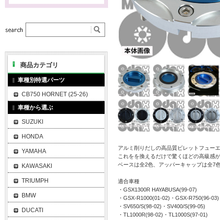
商品カテゴリ
車種別特選パーツ
CB750 HORNET (25-26)
車種から選ぶ
SUZUKI
HONDA
アルミ削りだしの高品質ビレットフュー
YAMAHA
これをを換えるだけで驚くほどの高級感
ベースは全2色、アッパーキャップは全7
KAWASAKI
TRIUMPH
適合車種
・GSX1300R HAYABUSA(99-07)
BMW
・GSX-R1000(01-02)・GSX-R750(96-03)
・SV650/S(98-02)・SV400/S(99-05)
DUCATI
・TL1000R(98-02)・TL1000S(97-01)