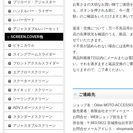
プリロード・アジャスター
お客さまの大切なお買い物でご迷惑
も、ボタンを押される前に、今一度
ハンドルバー・ライザー
額」のご確認をいただけますと幸い
レバーガード
返送・交換について：万一不良品等
アジャスタブルレバーセット
店の在庫状況を確認のうえ、新品、
SCREEN.COVER他
せていただきます。
ビキニカウル
※不良が認められない場合には送料
す。
スイングアームスライダー
商品到着後7日以内にメールまたは電
フロントアクスルスライダー
い。それを過ぎますと返品交換のご
なりますので、ご了承ください。
エアフロースクリーン
スクータースクリーン
ネイキッド・スクリーン
ご連絡先
ツーリングスクリーン
ショップ名：Odax MOTO-ACCESSO
ADVスポーツスクリーン
販売業者：有限会社オーディーエー
スタンダードスクリーン
お問合せ：WEBショップ担当まで
所在地：〒983-0822 宮城県仙台市宮
アジャスタブルスクリーン
お問合せメールアドレス：
shopmast