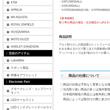
・GSF1200/S(ALL)
KTM
・GSX1400(ALL)
APRILIA
・V-STROM1000(02-08)・V-STROM650(0
MV AGUSTA
【参考納期】
取り寄せ商品の場合：注文確定から約1.5
ROYAL ENFIELD
HUSQVARNA
商品説明
MOTO GUZZI
アルミ削りだしの高品質ビレットフュー
HARLEY DAVIDSON
れをを換えるだけで驚くほどの高級感が得
アッパーキャップは全7色のカラーが選べ
注目のアイテム
LabelBike
スポット商品
特価＆アウトレット
商品の仕様について
Electronic Part
〇商品の仕様は予告なく変更となる
スモークレンズ・コンプリート
〇当店取り扱い商品の多くは海外製造
キット
日本国内製造の商品とは根本的に商
商品によっては取付けの際に多少の
LEDテールライト
LEDインテグレートテールライ