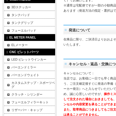
く）でお届けします。
※通常は宅配便ですが一部の小額商
3Dステッカー
あります（発送方法の指定・選択は
タンクパッド
タンクグリップ
発送について
フューエルパッド
EL METER PANEL
在庫品に限り、ご決済日よりおおよそ
いたします。
ELメーター
CNC ビレットパーツ
LED ビレットウインカー
キャンセル・返品・交換につ
バーエンドミラー
キャンセルについて：
バーエンドウェイト
当店では、お客様に一日でも早く商
カスタムステップ・スポーツペ
う、ご注文確定後すぐに発送の準備
グ
ーカー発注）へと入らせていただいて
め、誠に心苦しいのですが、
操作ミ
クラッチ・シリンダー
して注文された場合におきましても
フューエルフィラーキット
ンセルや内容変更を承ることができ
また、取寄商品につきましてもご注
リザーバー・キャップ
は承ることができません。