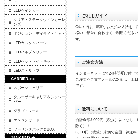
ト
LEDウインカー
ご利用ガイド
クリア・スモークウィンカーレ
ンズ
Odaxでは、豊富なお支払い方法を
様のご都合に合わせてご利用ください
ポジション・デイライトキット
す。
LEDカスタムパーツ
LEDバルブ＆リレー
LEDヘッドライトキット
ご注文方法
LEDストリップ
インターネットにて24時間受け付け
CARRIER.etc
ご注文やご質問メールの対応は、土
です。
スポーツキャリア
クルーザーキャリア＆シッシー
バー
送料について
グラブ・レール
合計金額3,000円（税抜）以上なら
エンジンガード
除く）！
ツーリングバッグ＆BOX
3,000円（税抜）未満で全国一律送料
TANK PAD.ets