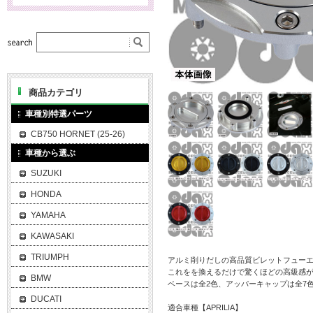
商品カテゴリ
車種別特選パーツ
CB750 HORNET (25-26)
車種から選ぶ
SUZUKI
HONDA
YAMAHA
KAWASAKI
TRIUMPH
アルミ削りだしの高品質ビレットフュー
これをを換えるだけで驚くほどの高級感
BMW
ベースは全2色、アッパーキャップは全7
DUCATI
適合車種【APRILIA】