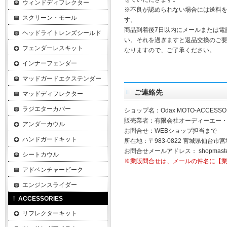
ウィンドディフレクター
※不良が認められない場合には送料
スクリーン・モール
す。
商品到着後7日以内にメールまたは電
ヘッドライトレンズシールド
い。それを過ぎますと返品交換のご
フェンダーレスキット
なりますので、ご了承ください。
インナーフェンダー
マッドガードエクステンダー
ご連絡先
マッドディフレクター
ラジエターカバー
ショップ名：Odax MOTO-ACCESSO
販売業者：有限会社オーディーエー
アンダーカウル
お問合せ：WEBショップ担当まで
ハンドガードキット
所在地：〒983-0822 宮城県仙台市宮
お問合せメールアドレス：
shopmast
シートカウル
※業販問合せは、メールの件名に【
アドベンチャービーク
エンジンスライダー
ACCESSORIES
リフレクターキット