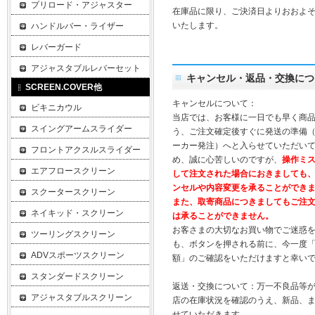
プリロード・アジャスター
在庫品に限り、ご決済日よりおおよそ
いたします。
ハンドルバー・ライザー
レバーガード
アジャスタブルレバーセット
キャンセル・返品・交換につ
SCREEN.COVER他
キャンセルについて：
ビキニカウル
当店では、お客様に一日でも早く商
スイングアームスライダー
う、ご注文確定後すぐに発送の準備
ーカー発注）へと入らせていただいて
フロントアクスルスライダー
め、誠に心苦しいのですが、
操作ミ
エアフロースクリーン
して注文された場合におきましても
ンセルや内容変更を承ることができ
スクータースクリーン
また、取寄商品につきましてもご注
ネイキッド・スクリーン
は承ることができません。
お客さまの大切なお買い物でご迷惑
ツーリングスクリーン
も、ボタンを押される前に、今一度
ADVスポーツスクリーン
額」のご確認をいただけますと幸い
スタンダードスクリーン
返送・交換について：万一不良品等
アジャスタブルスクリーン
店の在庫状況を確認のうえ、新品、
せていただきます。