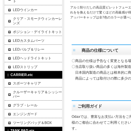
ト
アルミ削りだしの高品質ビレットフュー
LEDウインカー
れをを換えるだけで驚くほどの高級感が得
アッパーキャップは全7色のカラーが選べ
クリア・スモークウィンカーレ
ンズ
ポジション・デイライトキット
LEDカスタムパーツ
LEDバルブ＆リレー
商品の仕様について
LEDヘッドライトキット
〇商品の仕様は予告なく変更となる
〇当店取り扱い商品の多くは海外製造
LEDストリップ
日本国内製造の商品とは根本的に商
CARRIER.etc
商品によっては取付けの際に多少の
スポーツキャリア
クルーザーキャリア＆シッシー
バー
グラブ・レール
ご利用ガイド
エンジンガード
Odaxでは、豊富なお支払い方法を
様のご都合に合わせてご利用ください
ツーリングバッグ＆BOX
す。
TANK PAD.ets