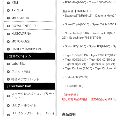
KTM
・RSV Mille(98-03)・Tuono1000(03-04)・
APRILIA
適合車種【TRIUMPH】
・Daytona675/R(06-16)・Daytona Moto2 7
MV AGUSTA
・SpeedTriple(05-15)・SpeedTriple 1050 
ROYAL ENFIELD
・StreetTriple(07-16)・StreetTriple R(09-1
HUSQVARNA
22)・StreetTriple 765 S(17-19)
MOTO GUZZI
・Sprint GT(11-16)・Sprint RS(99-03)・Spr
HARLEY DAVIDSON
・Tiger 1050(07-13)・Tiger 1200 XC(18-2
注目のアイテム
・Tiger 800(10-14)・Tiger 800 XC(15-21)・
LabelBike
・Tiger 900(20-21)・Tiger 900 GT(20-21)・
・Tiger Explorer(12-15)・Tiger Explorer X
スポット商品
・Trident 660(21-22)
特価＆アウトレット
Electronic Part
・TT 600(99-03)
スモークレンズ・コンプリート
【参考納期】
キット
取り寄せ商品の場合：注文確定から約1.5
LEDテールライト
LEDインテグレートテールライ
商品説明