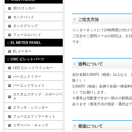
3Dステッカー
タンクパッド
ご注文方法
タンクグリップ
インターネットにて24時間受け付け
フューエルパッド
ご注文やご質問メールの対応は、土
です。
EL METER PANEL
ELメーター
CNC ビレットパーツ
送料について
LED ビレットウインカー
合計金額3,000円（税抜）以上なら
バーエンドミラー
除く）！
バーエンドウェイト
3,000円（税抜）未満で全国一律送料
く）でお届けします。
カスタムステップ・スポーツペ
※通常は宅配便ですが一部の小額商
グ
あります（発送方法の指定・選択は
クラッチ・シリンダー
フューエルフィラーキット
リザーバー・キャップ
発送について