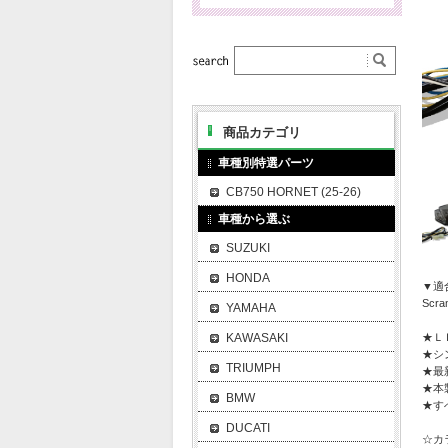
商品カテゴリ
車種別特選パーツ
CB750 HORNET (25-26)
車種から選ぶ
SUZUKI
HONDA
▼適
Scram
YAMAHA
KAWASAKI
★Ｌ
★シ
TRIUMPH
★最
★本
BMW
★す
DUCATI
☆カ