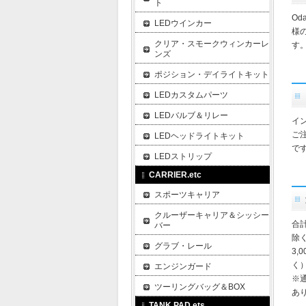
ト
O
LEDウインカー
様
クリア・スモークウィンカーレ
す
ンズ
ポジション・デイライトキット
LEDカスタムパーツ
LEDバルブ＆リレー
イ
ご
LEDヘッドライトキット
で
LEDストリップ
CARRIER.etc
スポーツキャリア
クルーザーキャリア＆シッシー
合
バー
除
グラブ・レール
3,
く
エンジンガード
※
ツーリングバッグ＆BOX
あ
TANK PAD.ets