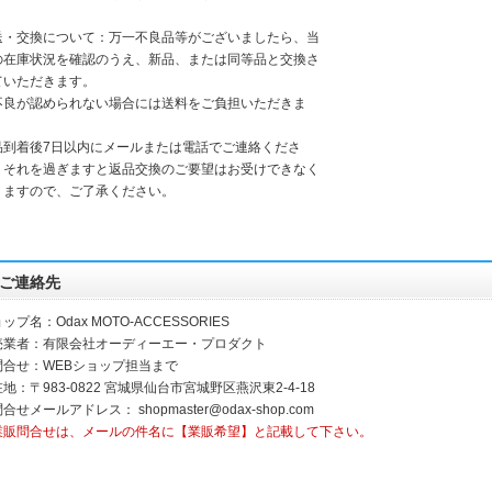
送・交換について：万一不良品等がございましたら、当
の在庫状況を確認のうえ、新品、または同等品と交換さ
ていただきます。
不良が認められない場合には送料をご負担いただきま
。
品到着後7日以内にメールまたは電話でご連絡くださ
。それを過ぎますと返品交換のご要望はお受けできなく
りますので、ご了承ください。
ご連絡先
ップ名：Odax MOTO-ACCESSORIES
売業者：有限会社オーディーエー・プロダクト
問合せ：WEBショップ担当まで
地：〒983-0822 宮城県仙台市宮城野区燕沢東2-4-18
問合せメールアドレス：
shopmaster@odax-shop.com
業販問合せは、メールの件名に【業販希望】と記載して下さい。