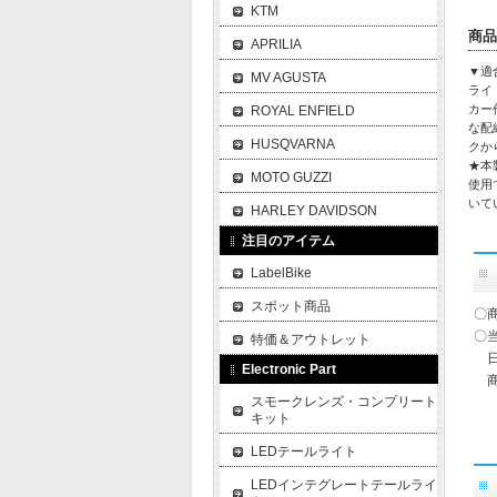
KTM
商品
APRILIA
▼適合車
MV AGUSTA
ライ
カー
ROYAL ENFIELD
な配
HUSQVARNA
クか
★本
MOTO GUZZI
使用
いて
HARLEY DAVIDSON
注目のアイテム
LabelBike
スポット商品
〇
〇
特価＆アウトレット
日
Electronic Part
商
スモークレンズ・コンプリート
キット
LEDテールライト
LEDインテグレートテールライ