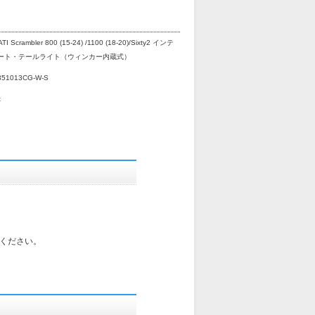
TI Scrambler 800 (15-24) /1100 (18-20)/Sixty2 インテ
ート・テールライト（ウィンカー内蔵式）
351013CG-W-S
x
ください。