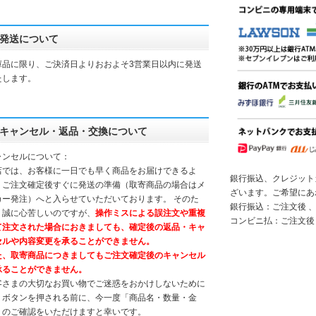
発送について
庫品に限り、ご決済日よりおおよそ3営業日以内に発送
たします。
キャンセル・返品・交換について
ャンセルについて：
店では、お客様に一日でも早く商品をお届けできるよ
銀行振込、クレジット
、ご注文確定後すぐに発送の準備（取寄商品の場合はメ
ざいます。ご希望にあ
カー発注）へと入らせていただいております。 そのた
銀行振込：ご注文後 、
、誠に心苦しいのですが、
操作ミスによる誤注文や重複
コンビニ払：ご注文後
て注文された場合におきましても、確定後の返品・キャ
セルや内容変更を承ることができません。
た、取寄商品につきましてもご注文確定後のキャンセル
承ることができません。
客さまの大切なお買い物でご迷惑をおかけしないために
、ボタンを押される前に、今一度「商品名・数量・金
」のご確認をいただけますと幸いです。