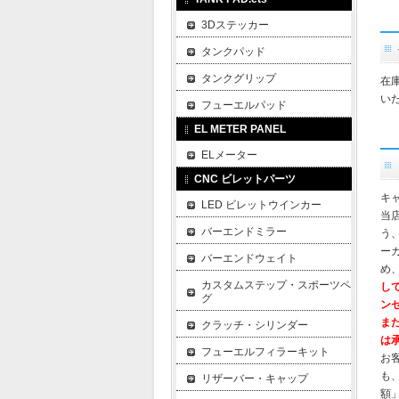
3Dステッカー
タンクパッド
タンクグリップ
在
い
フューエルパッド
EL METER PANEL
ELメーター
CNC ビレットパーツ
キ
LED ビレットウインカー
当
バーエンドミラー
う
ー
バーエンドウェイト
め
カスタムステップ・スポーツペ
し
グ
ン
ま
クラッチ・シリンダー
は
フューエルフィラーキット
お
も
リザーバー・キャップ
額