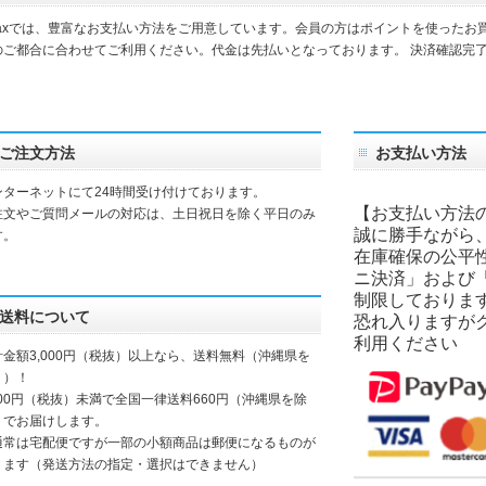
daxでは、豊富なお支払い方法をご用意しています。会員の方はポイントを使ったお
のご都合に合わせてご利用ください。代金は先払いとなっております。 決済確認完
。
ご注文方法
お支払い方法
ンターネットにて24時間受け付けております。
【お支払い方法
注文やご質問メールの対応は、土日祝日を除く平日のみ
誠に勝手ながら
す。
在庫確保の公平
ニ決済」および
制限しておりま
送料について
恐れ入りますが
利用ください
計金額3,000円（税抜）以上なら、送料無料（沖縄県を
く）！
000円（税抜）未満で全国一律送料660円（沖縄県を除
）でお届けします。
通常は宅配便ですが一部の小額商品は郵便になるものが
ります（発送方法の指定・選択はできません）