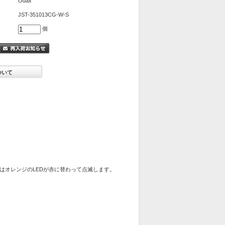
Odax
JST-351013CG-W-S
個
ついて
はオレンジのLEDが赤に替わって点滅します。