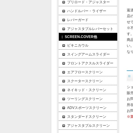
プリロード・アジャスター
返
ハンドルバー・ライザー
店
レバーガード
せ
※
アジャスタブルレバーセット
す
SCREEN.COVER他
商
ビキニカウル
い
な
スイングアームスライダー
フロントアクスルスライダー
エアフロースクリーン
スクータースクリーン
ショ
ネイキッド・スクリーン
販
ツーリングスクリーン
お
所在
ADVスポーツスクリーン
お
スタンダードスクリーン
※
アジャスタブルスクリーン