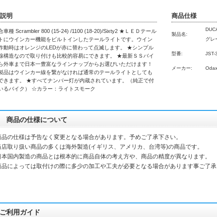
説明
商品仕様
DUCA
種 Scrambler 800 (15-24) /1100 (18-20)/Sixty2 ★ＬＥＤテール
製品名:
トにウインカー機能をビルトインしたテールライトです。ウイン
グレ
作動時はオレンジのLEDが赤に替わって点滅します。 ★シンプル
型番:
JST-
線構造なので取り付けも比較的容易にできます。 ★最新ＳＳバイ
ら外車まで日本一豊富なラインナップからお選びいただけます！
メーカー:
Oda
製品はウインカー線を繋がなければ通常のテールライトとしても
できます。 ★すべてナンバー灯が内蔵されています。（純正で付
いるバイク） ☆カラー：ライトスモーク
商品の仕様について
商品の仕様は予告なく変更となる場合があります。予めご了承下さい。
当店取り扱い商品の多くは海外製造(イギリス、アメリカ、台湾等)の商品です。
本国内製造の商品とは根本的に商品自体の考え方や、商品の精度が異なります。
品によっては取付けの際に多少の加工や工夫が必要となる場合があります事ご了承
ご利用ガイド