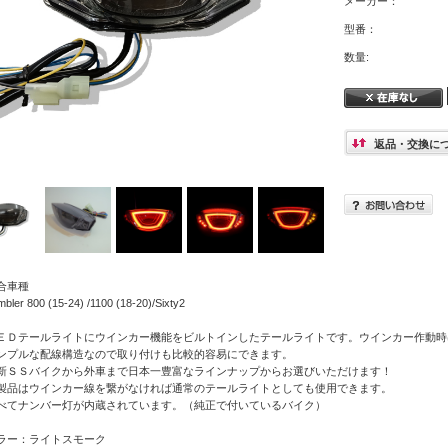
メーカー：
型番：
数量:
返品・交換に
合車種
bler 800 (15-24) /1100 (18-20)/Sixty2
ＥＤテールライトにウインカー機能をビルトインしたテールライトです。ウインカー作動時
ンプルな配線構造なので取り付けも比較的容易にできます。
新ＳＳバイクから外車まで日本一豊富なラインナップからお選びいただけます！
製品はウインカー線を繋がなければ通常のテールライトとしても使用できます。
べてナンバー灯が内蔵されています。（純正で付いているバイク）
ラー：ライトスモーク