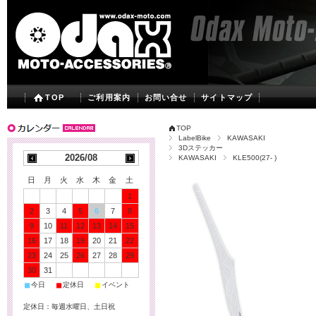
TOP
ご利用案内
お問い合せ
サイトマップ
TOP
LabelBike
KAWASAKI
3Dステッカー
2026/08
KAWASAKI
KLE500(27- )
日
月
火
水
木
金
土
1
2
3
4
5
6
7
8
9
10
11
12
13
14
15
16
17
18
19
20
21
22
23
24
25
26
27
28
29
30
31
■
■
■
今日
定休日
イベント
定休日：毎週水曜日、土日祝