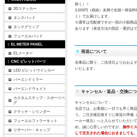
除く）！
3Dステッカー
3,000円（税抜）未満で全国一律送料
く）でお届けします。
タンクパッド
※通常は宅配便ですが一部の小額商
タンクグリップ
あります（発送方法の指定・選択は
フューエルパッド
EL METER PANEL
発送について
ELメーター
CNC ビレットパーツ
在庫品に限り、ご決済日よりおおよそ
いたします。
LED ビレットウインカー
バーエンドミラー
バーエンドウェイト
キャンセル・返品・交換につ
カスタムステップ・スポーツペ
グ
キャンセルについて：
当店では、お客様に一日でも早く商
クラッチ・シリンダー
う、ご注文確定後すぐに発送の準備
フューエルフィラーキット
ーカー発注）へと入らせていただいて
め、誠に心苦しいのですが、
操作ミ
リザーバー・キャップ
して注文された場合におきましても