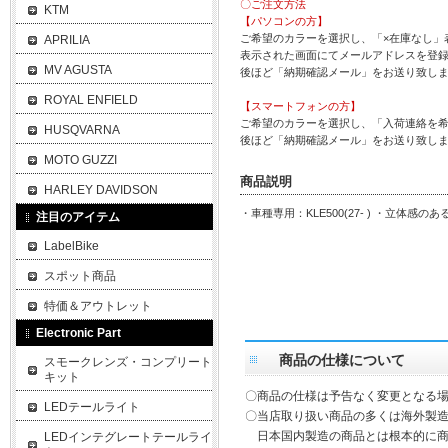
〇ご注文方法
KTM
【パソコンの方】
ご希望のカラーを選択し、「×在庫なし」
APRILIA
表示された画面にてメールアドレスを登
MV AGUSTA
後ほど「納期確認メール」をお送り致し
ROYAL ENFIELD
【スマートフォンの方】
ご希望のカラーを選択し、「入荷連絡を
HUSQVARNA
後ほど「納期確認メール」をお送り致し
MOTO GUZZI
商品説明
HARLEY DAVIDSON
・車種専用：KLE500(27- ) ・立体感
注目のアイテム
LabelBike
スポット商品
特価＆アウトレット
Electronic Part
商品の仕様について
スモークレンズ・コンプリート
キット
〇商品の仕様は予告なく変更となる
LEDテールライト
〇当店取り扱い商品の多くは海外製造
日本国内製造の商品とは根本的に商
LEDインテグレートテールライ