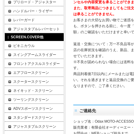
プリロード・アジャスター
ンセルや内容変更を承ることができ
また、取寄商品につきましてもご注
ハンドルバー・ライザー
は承ることができません。
レバーガード
お客さまの大切なお買い物でご迷惑
も、ボタンを押される前に、今一度
アジャスタブルレバーセット
額」のご確認をいただけますと幸い
SCREEN.COVER他
返送・交換について：万一不良品等
ビキニカウル
店の在庫状況を確認のうえ、新品、
スイングアームスライダー
せていただきます。
※不良が認められない場合には送料
フロントアクスルスライダー
す。
エアフロースクリーン
商品到着後7日以内にメールまたは電
い。それを過ぎますと返品交換のご
スクータースクリーン
なりますので、ご了承ください。
ネイキッド・スクリーン
ツーリングスクリーン
ADVスポーツスクリーン
ご連絡先
スタンダードスクリーン
ショップ名：Odax MOTO-ACCESSO
アジャスタブルスクリーン
販売業者：有限会社オーディーエー
お問合せ：WEBショップ担当まで