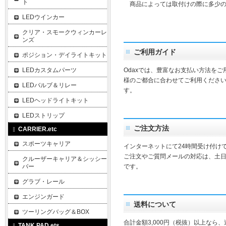
ト
商品によっては取付けの際に多少の
LEDウインカー
クリア・スモークウィンカーレ
ンズ
ご利用ガイド
ポジション・デイライトキット
LEDカスタムパーツ
Odaxでは、豊富なお支払い方法を
様のご都合に合わせてご利用ください
LEDバルブ＆リレー
す。
LEDヘッドライトキット
LEDストリップ
ご注文方法
CARRIER.etc
スポーツキャリア
インターネットにて24時間受け付け
ご注文やご質問メールの対応は、土
クルーザーキャリア＆シッシー
バー
です。
グラブ・レール
エンジンガード
送料について
ツーリングバッグ＆BOX
合計金額3,000円（税抜）以上なら
TANK PAD.ets