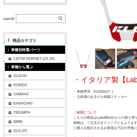
商品カテゴリ
車種別特選パーツ
CB750 HORNET (25-26)
車種から選ぶ
SUZUKI
・イタリア製【Labe
HONDA
・車種専用：KLE500(27- )
YAMAHA
・立体感のあるゲル樹脂ステッカー
KAWASAKI
TRIUMPH
〇納期について
こちらの商品はLabelBike社からの取り
BMW
納期は、ご注文のタイミングにもよります
ご購入を検討されるお客様は下記の手順
DUCATI