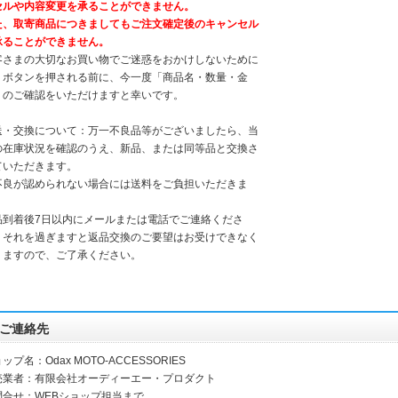
セルや内容変更を承ることができません。
た、取寄商品につきましてもご注文確定後のキャンセル
承ることができません。
客さまの大切なお買い物でご迷惑をおかけしないために
、ボタンを押される前に、今一度「商品名・数量・金
」のご確認をいただけますと幸いです。
送・交換について：万一不良品等がございましたら、当
の在庫状況を確認のうえ、新品、または同等品と交換さ
ていただきます。
不良が認められない場合には送料をご負担いただきま
。
品到着後7日以内にメールまたは電話でご連絡くださ
。それを過ぎますと返品交換のご要望はお受けできなく
りますので、ご了承ください。
ご連絡先
ップ名：Odax MOTO-ACCESSORIES
売業者：有限会社オーディーエー・プロダクト
問合せ：WEBショップ担当まで