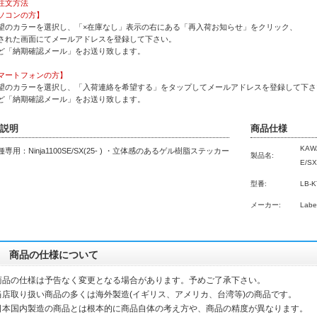
注文方法
ソコンの方】
望のカラーを選択し、「×在庫なし」表示の右にある「再入荷お知らせ」をクリック、
された画面にてメールアドレスを登録して下さい。
ど「納期確認メール」をお送り致します。
マートフォンの方】
望のカラーを選択し、「入荷連絡を希望する」をタップしてメールアドレスを登録して下さ
ど「納期確認メール」をお送り致します。
説明
商品仕様
KAW
専用：Ninja1100SE/SX(25- ) ・立体感のあるゲル樹脂ステッカー
製品名:
E/SX
型番:
LB-K
メーカー:
Labe
商品の仕様について
商品の仕様は予告なく変更となる場合があります。予めご了承下さい。
当店取り扱い商品の多くは海外製造(イギリス、アメリカ、台湾等)の商品です。
本国内製造の商品とは根本的に商品自体の考え方や、商品の精度が異なります。