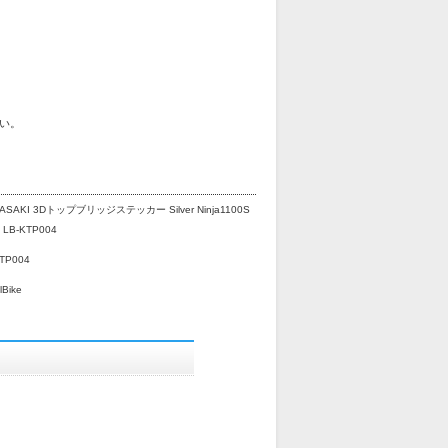
い。
ASAKI 3Dトップブリッジステッカー Silver Ninja1100S
 LB-KTP004
TP004
lBike