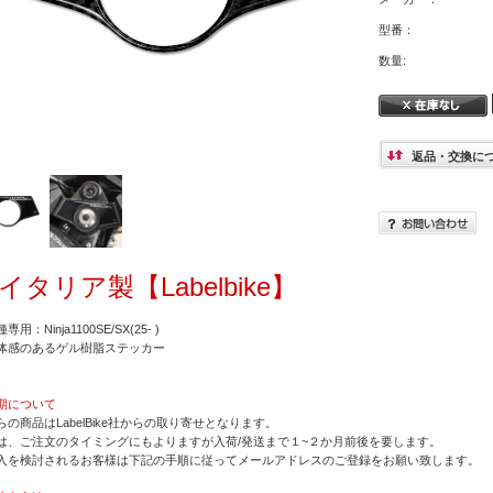
型番：
数量:
返品・交換に
イタリア製【Labelbike】
専用：Ninja1100SE/SX(25- )
体感のあるゲル樹脂ステッカー
期について
らの商品はLabelBike社からの取り寄せとなります。
は、ご注文のタイミングにもよりますが入荷/発送まで１~２か月前後を要します。
入を検討されるお客様は下記の手順に従ってメールアドレスのご登録をお願い致します。