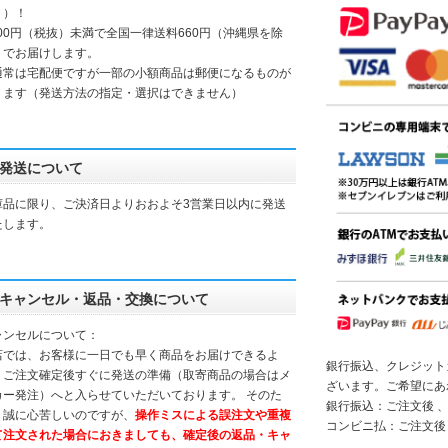
く）！
000円（税抜）未満で全国一律送料660円（沖縄県を除
）でお届けします。
通常は宅配便ですが一部の小額商品は郵便になるものが
ります（発送方法の指定・選択はできません）
発送について
庫品に限り、ご決済日よりおおよそ3営業日以内に発送
たします。
キャンセル・返品・交換について
ャンセルについて：
店では、お客様に一日でも早く商品をお届けできるよ
銀行振込、クレジット
、ご注文確定後すぐに発送の準備（取寄商品の場合はメ
ざいます。ご希望にあ
カー発注）へと入らせていただいております。 そのた
銀行振込：ご注文後 、
、誠に心苦しいのですが、
操作ミスによる誤注文や重複
コンビニ払：ご注文後
て注文された場合におきましても、確定後の返品・キャ