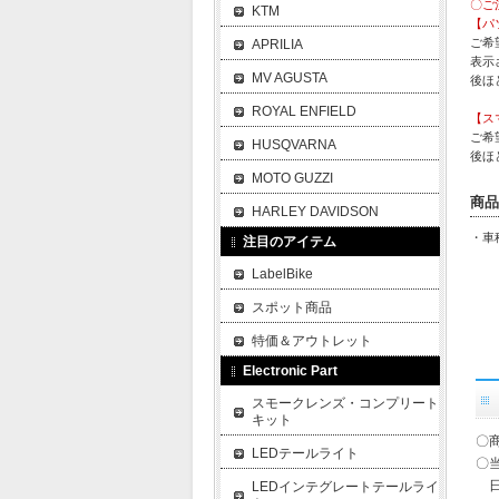
〇ご
KTM
【パ
ご希
APRILIA
表示
MV AGUSTA
後ほ
ROYAL ENFIELD
【ス
ご希
HUSQVARNA
後ほ
MOTO GUZZI
商品
HARLEY DAVIDSON
・車種
注目のアイテム
LabelBike
スポット商品
特価＆アウトレット
Electronic Part
スモークレンズ・コンプリート
キット
〇
LEDテールライト
〇
日
LEDインテグレートテールライ