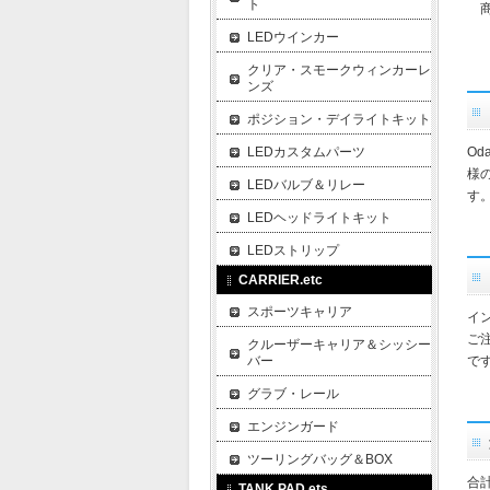
ト
商
LEDウインカー
クリア・スモークウィンカーレ
ンズ
ポジション・デイライトキット
LEDカスタムパーツ
O
様
LEDバルブ＆リレー
す
LEDヘッドライトキット
LEDストリップ
CARRIER.etc
スポーツキャリア
イ
ご
クルーザーキャリア＆シッシー
バー
で
グラブ・レール
エンジンガード
ツーリングバッグ＆BOX
合
TANK PAD.ets