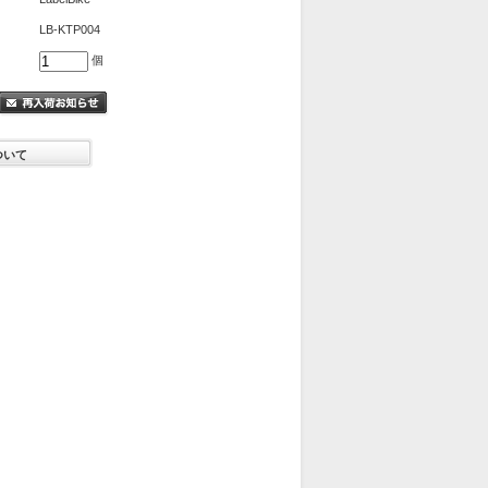
LB-KTP004
個
ついて