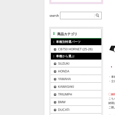
商品カテゴリ
車種別特選パーツ
CB750 HORNET (25-26)
車種から選ぶ
SUZUKI
・
HONDA
・車種
YAMAHA
・立
KAWASAKI
TRIUMPH
〇納
こち
BMW
納期
ご購
DUCATI