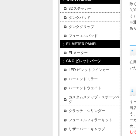
除
3Dステッカー
3,
く
タンクパッド
※
タンクグリップ
あ
フューエルパッド
EL METER PANEL
ELメーター
CNC ビレットパーツ
在
い
LED ビレットウインカー
バーエンドミラー
バーエンドウェイト
カスタムステップ・スポーツペ
グ
キ
当
クラッチ・シリンダー
う
フューエルフィラーキット
ー
め
リザーバー・キャップ
し