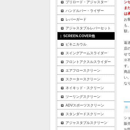
プリロード・アジャスター
ン
ま
ハンドルバー・ライザー
は
レバーガード
お
も
アジャスタブルレバーセット
額
SCREEN.COVER他
返
ビキニカウル
店
スイングアームスライダー
せ
※
フロントアクスルスライダー
す
エアフロースクリーン
商
い
スクータースクリーン
な
ネイキッド・スクリーン
ツーリングスクリーン
ADVスポーツスクリーン
スタンダードスクリーン
ショ
アジャスタブルスクリーン
販
お