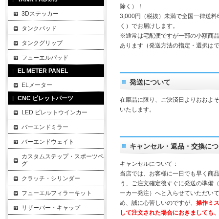
除く）！
3Dステッカー
3,000円（税抜）未満で全国一律送料
く）でお届けします。
タンクパッド
※通常は宅配便ですが一部の小額商
タンクグリップ
あります（発送方法の指定・選択は
フューエルパッド
EL METER PANEL
発送について
ELメーター
CNC ビレットパーツ
在庫品に限り、ご決済日よりおおよそ
いたします。
LED ビレットウインカー
バーエンドミラー
バーエンドウェイト
キャンセル・返品・交換につ
カスタムステップ・スポーツペ
グ
キャンセルについて：
当店では、お客様に一日でも早く商
クラッチ・シリンダー
う、ご注文確定後すぐに発送の準備
フューエルフィラーキット
ーカー発注）へと入らせていただいて
め、誠に心苦しいのですが、
操作ミ
リザーバー・キャップ
して注文された場合におきましても