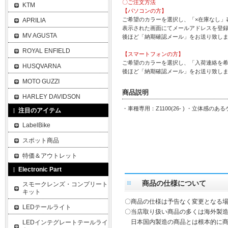
〇ご注文方法
KTM
【パソコンの方】
ご希望のカラーを選択し、「×在庫なし」
APRILIA
表示された画面にてメールアドレスを登
MV AGUSTA
後ほど「納期確認メール」をお送り致し
ROYAL ENFIELD
【スマートフォンの方】
ご希望のカラーを選択し、「入荷連絡を
HUSQVARNA
後ほど「納期確認メール」をお送り致し
MOTO GUZZI
商品説明
HARLEY DAVIDSON
・車種専用：Z1100(26- ) ・立体感の
注目のアイテム
LabelBike
スポット商品
特価＆アウトレット
Electronic Part
商品の仕様について
スモークレンズ・コンプリート
キット
〇商品の仕様は予告なく変更となる
LEDテールライト
〇当店取り扱い商品の多くは海外製造
日本国内製造の商品とは根本的に商
LEDインテグレートテールライ