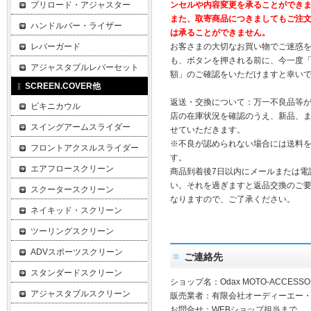
プリロード・アジャスター
ンセルや内容変更を承ることができ
また、取寄商品につきましてもご注
ハンドルバー・ライザー
は承ることができません。
レバーガード
お客さまの大切なお買い物でご迷惑
も、ボタンを押される前に、今一度
アジャスタブルレバーセット
額」のご確認をいただけますと幸い
SCREEN.COVER他
返送・交換について：万一不良品等
ビキニカウル
店の在庫状況を確認のうえ、新品、
スイングアームスライダー
せていただきます。
※不良が認められない場合には送料
フロントアクスルスライダー
す。
エアフロースクリーン
商品到着後7日以内にメールまたは電
い。それを過ぎますと返品交換のご
スクータースクリーン
なりますので、ご了承ください。
ネイキッド・スクリーン
ツーリングスクリーン
ADVスポーツスクリーン
ご連絡先
スタンダードスクリーン
ショップ名：Odax MOTO-ACCESSO
アジャスタブルスクリーン
販売業者：有限会社オーディーエー
お問合せ：WEBショップ担当まで