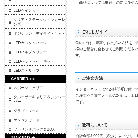
ト
商品によっては取付けの際に多少の
LEDウインカー
クリア・スモークウィンカーレ
ンズ
ご利用ガイド
ポジション・デイライトキット
LEDカスタムパーツ
Odaxでは、豊富なお支払い方法を
様のご都合に合わせてご利用ください
LEDバルブ＆リレー
す。
LEDヘッドライトキット
LEDストリップ
ご注文方法
CARRIER.etc
スポーツキャリア
インターネットにて24時間受け付け
ご注文やご質問メールの対応は、土
クルーザーキャリア＆シッシー
バー
です。
グラブ・レール
エンジンガード
送料について
ツーリングバッグ＆BOX
合計金額3,000円（税抜）以上なら
TANK PAD.ets