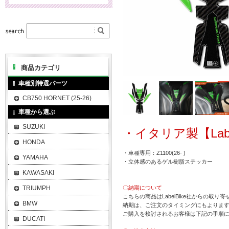
商品カテゴリ
車種別特選パーツ
CB750 HORNET (25-26)
車種から選ぶ
SUZUKI
・イタリア製【Labe
HONDA
・車種専用：Z1100(26- )
YAMAHA
・立体感のあるゲル樹脂ステッカー
KAWASAKI
TRIUMPH
〇納期について
こちらの商品はLabelBike社からの取り
BMW
納期は、ご注文のタイミングにもよります
ご購入を検討されるお客様は下記の手順
DUCATI