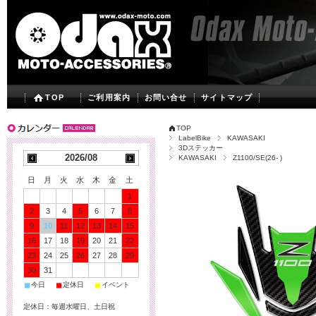
TOP
ご利用案内
お問い合せ
サイトマップ
TOP
LabelBike
KAWASAKI
3Dステッカー
2026/08
KAWASAKI
Z1100/SE(26- )
日
月
火
水
木
金
土
1
2
3
4
5
6
7
8
9
10
11
12
13
14
15
16
17
18
19
20
21
22
23
24
25
26
27
28
29
30
31
■
■
■
今日
定休日
イベント
定休日：毎週水曜日、土日祝