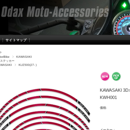
サイトマップ
P
belBike
KAWASAKI
Dステッカー
AWASAKI
KLE500(27- )
KAWASAKI 3
KWH001
価格:
メーカー：