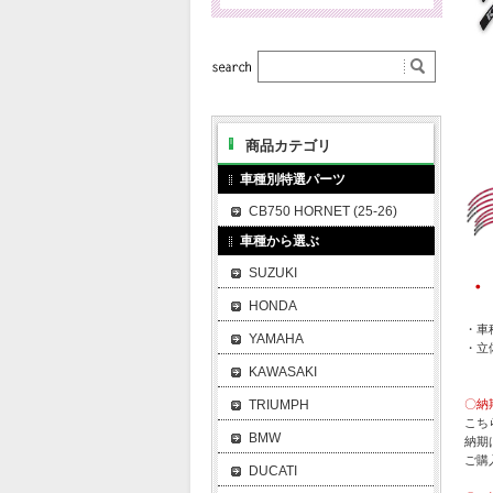
商品カテゴリ
車種別特選パーツ
CB750 HORNET (25-26)
車種から選ぶ
SUZUKI
・
HONDA
・車種
YAMAHA
・立
KAWASAKI
TRIUMPH
〇納
こち
BMW
納期
ご購
DUCATI