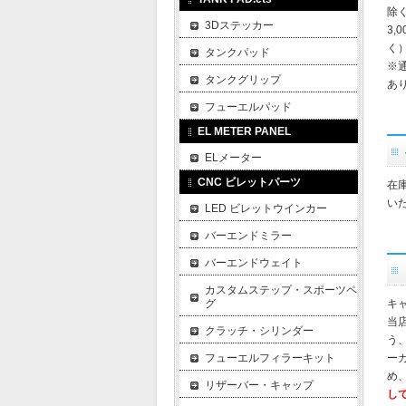
除
3Dステッカー
3,
く
タンクパッド
※
タンクグリップ
あ
フューエルパッド
EL METER PANEL
ELメーター
CNC ビレットパーツ
在
い
LED ビレットウインカー
バーエンドミラー
バーエンドウェイト
カスタムステップ・スポーツペ
グ
キ
当
クラッチ・シリンダー
う
フューエルフィラーキット
ー
め
リザーバー・キャップ
し