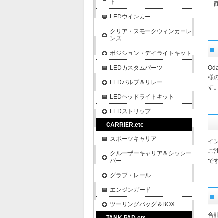
ト
商
LEDウインカー
クリア・スモークウィンカーレ
ンズ
ポジション・デイライトキット
LEDカスタムパーツ
O
様
LEDバルブ＆リレー
す
LEDヘッドライトキット
LEDストリップ
CARRIER.etc
スポーツキャリア
イ
ご
クルーザーキャリア＆シッシー
バー
で
グラブ・レール
エンジンガード
ツーリングバッグ＆BOX
合
TANK PAD.ets