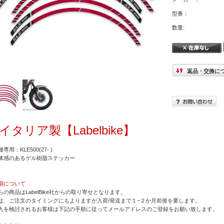
型番：
数量:
返品・交換に
イタリア製【Labelbike】
専用：KLE500(27- )
体感のあるゲル樹脂ステッカー
期について
らの商品はLabelBike社からの取り寄せとなります。
は、ご注文のタイミングにもよりますが入荷/発送まで１~２か月前後を要します。
入を検討されるお客様は下記の手順に従ってメールアドレスのご登録をお願い致します。