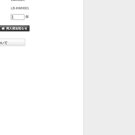
LB-KWH001
個
ついて