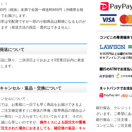
く）！
000円（税抜）未満で全国一律送料660円（沖縄県を除
）でお届けします。
通常は宅配便ですが一部の小額商品は郵便になるものが
ります（発送方法の指定・選択はできません）
発送について
庫品に限り、ご決済日よりおおよそ3営業日以内に発送
たします。
キャンセル・返品・交換について
ャンセルについて：
店では、お客様に一日でも早く商品をお届けできるよ
銀行振込、クレジット
、ご注文確定後すぐに発送の準備（取寄商品の場合はメ
ざいます。ご希望にあ
カー発注）へと入らせていただいております。 そのた
銀行振込：ご注文後 、
、誠に心苦しいのですが、
操作ミスによる誤注文や重複
コンビニ払：ご注文後
て注文された場合におきましても、確定後の返品・キャ