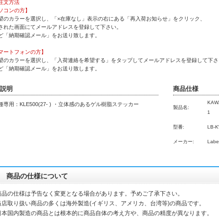
注文方法
ソコンの方】
望のカラーを選択し、「×在庫なし」表示の右にある「再入荷お知らせ」をクリック、
された画面にてメールアドレスを登録して下さい。
ど「納期確認メール」をお送り致します。
マートフォンの方】
望のカラーを選択し、「入荷連絡を希望する」をタップしてメールアドレスを登録して下さ
ど「納期確認メール」をお送り致します。
説明
商品仕様
KAW
種専用：KLE500(27- ) ・立体感のあるゲル樹脂ステッカー
製品名:
1
型番:
LB-
メーカー:
Labe
商品の仕様について
商品の仕様は予告なく変更となる場合があります。予めご了承下さい。
当店取り扱い商品の多くは海外製造(イギリス、アメリカ、台湾等)の商品です。
本国内製造の商品とは根本的に商品自体の考え方や、商品の精度が異なります。