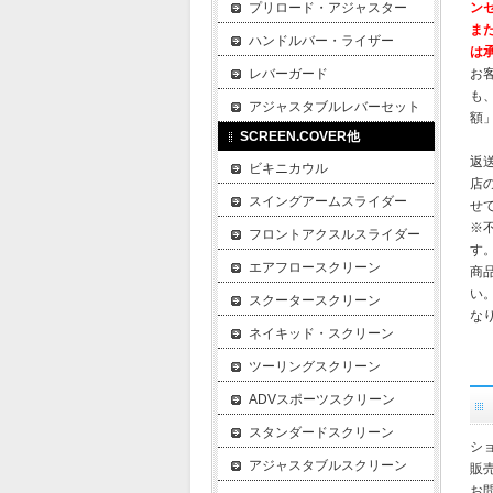
プリロード・アジャスター
ン
ま
ハンドルバー・ライザー
は
レバーガード
お
も
アジャスタブルレバーセット
額
SCREEN.COVER他
返
ビキニカウル
店
スイングアームスライダー
せ
※
フロントアクスルスライダー
す
エアフロースクリーン
商
い
スクータースクリーン
な
ネイキッド・スクリーン
ツーリングスクリーン
ADVスポーツスクリーン
スタンダードスクリーン
ショ
アジャスタブルスクリーン
販
お