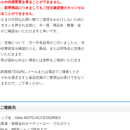
セルや内容変更を承ることができません。
た、取寄商品につきましてもご注文確定後のキャンセル
承ることができません。
客さまの大切なお買い物でご迷惑をおかけしないために
、ボタンを押される前に、今一度「商品名・数量・金
」のご確認をいただけますと幸いです。
送・交換について：万一不良品等がございましたら、当
の在庫状況を確認のうえ、新品、または同等品と交換さ
ていただきます。
不良が認められない場合には送料をご負担いただきま
。
品到着後7日以内にメールまたは電話でご連絡くださ
。それを過ぎますと返品交換のご要望はお受けできなく
りますので、ご了承ください。
ご連絡先
ップ名：Odax MOTO-ACCESSORIES
売業者：有限会社オーディーエー・プロダクト
問合せ：WEBショップ担当まで