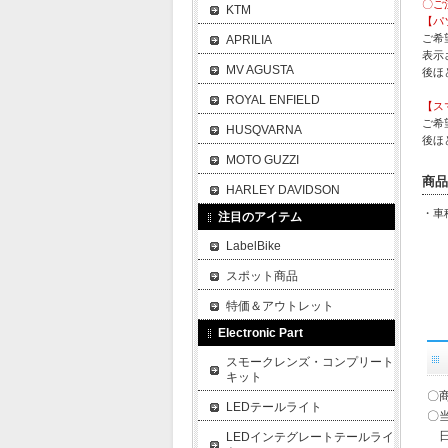
〇ご
KTM
【パ
ご希
APRILIA
表示
MV AGUSTA
後ほ
ROYAL ENFIELD
【ス
ご希
HUSQVARNA
後ほ
MOTO GUZZI
商品
HARLEY DAVIDSON
・車
注目のアイテム
LabelBike
スポット商品
特価＆アウトレット
Electronic Part
スモークレンズ・コンプリート
キット
〇
LEDテールライト
〇
日
LEDインテグレートテールライ