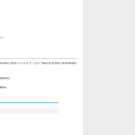
い。
ASAKI 3Dホイールステッカー Red KLE500 LB-KWH00
KWH001
lBike