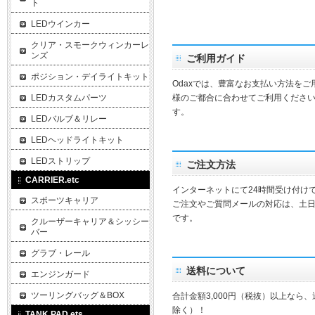
ト
LEDウインカー
クリア・スモークウィンカーレ
ンズ
ご利用ガイド
ポジション・デイライトキット
Odaxでは、豊富なお支払い方法を
LEDカスタムパーツ
様のご都合に合わせてご利用ください
す。
LEDバルブ＆リレー
LEDヘッドライトキット
LEDストリップ
ご注文方法
CARRIER.etc
インターネットにて24時間受け付け
スポーツキャリア
ご注文やご質問メールの対応は、土
です。
クルーザーキャリア＆シッシー
バー
グラブ・レール
送料について
エンジンガード
ツーリングバッグ＆BOX
合計金額3,000円（税抜）以上なら
除く）！
TANK PAD.ets