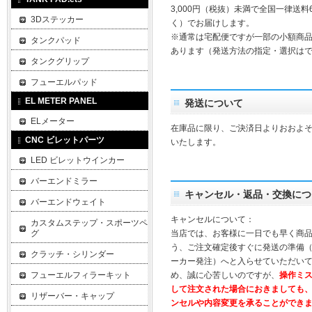
3,000円（税抜）未満で全国一律送料
3Dステッカー
く）でお届けします。
※通常は宅配便ですが一部の小額商
タンクパッド
あります（発送方法の指定・選択は
タンクグリップ
フューエルパッド
EL METER PANEL
発送について
ELメーター
在庫品に限り、ご決済日よりおおよそ
CNC ビレットパーツ
いたします。
LED ビレットウインカー
バーエンドミラー
キャンセル・返品・交換につ
バーエンドウェイト
キャンセルについて：
カスタムステップ・スポーツペ
グ
当店では、お客様に一日でも早く商
う、ご注文確定後すぐに発送の準備
クラッチ・シリンダー
ーカー発注）へと入らせていただいて
フューエルフィラーキット
め、誠に心苦しいのですが、
操作ミ
して注文された場合におきましても
リザーバー・キャップ
ンセルや内容変更を承ることができ