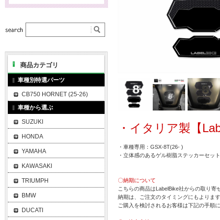
商品カテゴリ
車種別特選パーツ
CB750 HORNET (25-26)
車種から選ぶ
SUZUKI
・イタリア製【Labe
HONDA
・車種専用：GSX-8T(26- )
YAMAHA
・立体感のあるゲル樹脂ステッカーセッ
KAWASAKI
TRIUMPH
〇納期について
こちらの商品はLabelBike社からの取り
BMW
納期は、ご注文のタイミングにもよります
ご購入を検討されるお客様は下記の手順
DUCATI