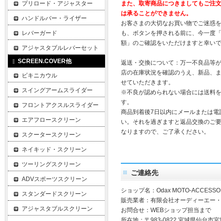
プリロード・アジャスター
また、取寄商品につきましてもご注
は承ることができません。
ハンドルバー・ライザー
お客さまの大切なお買い物でご迷惑
レバーガード
も、ボタンを押される前に、今一度
額」のご確認をいただけますと幸い
アジャスタブルレバーセット
SCREEN.COVER他
返送・交換について：万一不良品等
店の在庫状況を確認のうえ、新品、
ビキニカウル
せていただきます。
スイングアームスライダー
※不良が認められない場合には送料
す。
フロントアクスルスライダー
商品到着後7日以内にメールまたは電
エアフロースクリーン
い。それを過ぎますと返品交換のご
なりますので、ご了承ください。
スクータースクリーン
ネイキッド・スクリーン
ツーリングスクリーン
ご連絡先
ADVスポーツスクリーン
ショップ名：Odax MOTO-ACCESSO
スタンダードスクリーン
販売業者：有限会社オーディーエー
アジャスタブルスクリーン
お問合せ：WEBショップ担当まで
所在地：〒983-0822 宮城県仙台市宮