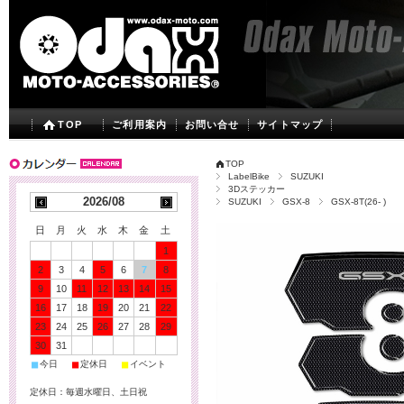
TOP
ご利用案内
お問い合せ
サイトマップ
TOP
LabelBike
SUZUKI
3Dステッカー
2026/08
SUZUKI
GSX-8
GSX-8T(26- )
日
月
火
水
木
金
土
1
2
3
4
5
6
7
8
9
10
11
12
13
14
15
16
17
18
19
20
21
22
23
24
25
26
27
28
29
30
31
■
■
■
今日
定休日
イベント
定休日：毎週水曜日、土日祝