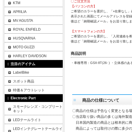
〇ご注文方法
KTM
【パソコンの方】
ご希望のカラーを選択し、「×在庫なし」
APRILIA
表示された画面にてメールアドレスを登
MV AGUSTA
後ほど「納期確認メール」をお送り致し
ROYAL ENFIELD
【スマートフォンの方】
ご希望のカラーを選択し、「入荷連絡を
HUSQVARNA
後ほど「納期確認メール」をお送り致し
MOTO GUZZI
商品説明
HARLEY DAVIDSON
・車種専用：GSX-8T(26- ) ・立体
注目のアイテム
LabelBike
スポット商品
特価＆アウトレット
Electronic Part
商品の仕様について
スモークレンズ・コンプリート
〇商品の仕様は予告なく変更となる
キット
〇当店取り扱い商品の多くは海外製造
LEDテールライト
日本国内製造の商品とは根本的に商
商品によっては取付けの際に多少の
LEDインテグレートテールライ