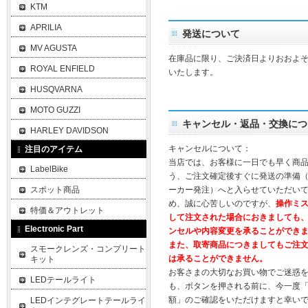
KTM
APRILIA
発送について
MV AGUSTA
在庫品に限り、ご決済日よりおおよそ
ROYAL ENFIELD
いたします。
HUSQVARNA
MOTO GUZZI
キャンセル・返品・交換につ
HARLEY DAVIDSON
キャンセルについて：
注目のアイテム
当店では、お客様に一日でも早く商
LabelBike
う、ご注文確定後すぐに発送の準備
スポット商品
ーカー発注）へと入らせていただいて
め、誠に心苦しいのですが、
操作ミ
特価＆アウトレット
して注文された場合におきましても
Electronic Part
ンセルや内容変更を承ることができ
また、取寄商品につきましてもご注
スモークレンズ・コンプリート
は承ることができません。
キット
お客さまの大切なお買い物でご迷惑
LEDテールライト
も、ボタンを押される前に、今一度
額」のご確認をいただけますと幸い
LEDインテグレートテールライ