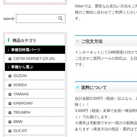
Odaxでは、豊富なお支払い方法を
様のご都合に合わせてご利用ください
す。
商品カテゴリ
ご注文方法
車種別特選パーツ
インターネットにて24時間受け付け
ご注文やご質問メールの対応は、土
CB750 HORNET (25-26)
です。
車種から選ぶ
SUZUKI
HONDA
送料について
YAMAHA
合計金額3,000円（税抜）以上なら
KAWASAKI
除く）！
3,000円（税抜）未満で全国一律送料
TRIUMPH
く）でお届けします。
BMW
※通常は宅配便ですが一部の小額商
あります（発送方法の指定・選択は
DUCATI