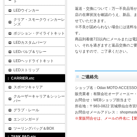
ト
返送・交換について：万一不良品等
LEDウインカー
店の在庫状況を確認のうえ、新品、
クリア・スモークウィンカーレ
せていただきます。
ンズ
※不良が認められない場合には送料
す。
ポジション・デイライトキット
商品到着後7日以内にメールまたは電
LEDカスタムパーツ
い。それを過ぎますと返品交換のご
なりますので、ご了承ください。
LEDバルブ＆リレー
LEDヘッドライトキット
LEDストリップ
ご連絡先
CARRIER.etc
スポーツキャリア
ショップ名：Odax MOTO-ACCESSO
販売業者：有限会社オーディーエー
クルーザーキャリア＆シッシー
お問合せ：WEBショップ担当まで
バー
所在地：〒983-0822 宮城県仙台市宮
グラブ・レール
お問合せメールアドレス：
shopmast
※業販問合せは、メールの件名に【
エンジンガード
ツーリングバッグ＆BOX
TANK PAD.ets