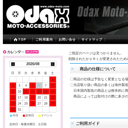
TOP
ご利用案内
お問い合せ
サイトマップ
ご指定のページは見つかりません。
削除されたかＵＲＬが変更されたため
2026/08
商品の仕様について
日
月
火
水
木
金
土
〇商品の仕様は予告なく変更となる
1
〇当店取り扱い商品の多くは海外製造
2
3
4
5
6
7
8
日本国内製造の商品とは根本的に商
9
10
11
12
13
14
15
商品によっては取付けの際に多少の
16
17
18
19
20
21
22
23
24
25
26
27
28
29
30
31
■
■
■
今日
定休日
イベント
ご利用ガイド
定休日：毎週水曜日、土日祝