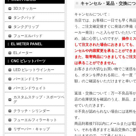
キャンセル・返品・交換につ
3Dステッカー
キャンセルについて：
タンクパッド
当店では、お客様に一日でも早く商
う、ご注文確定後すぐに発送の準備
タンクグリップ
ーカー発注）へと入らせていただいて
フューエルパッド
め、誠に心苦しいのですが、
操作ミ
EL METER PANEL
して注文された場合におきましても
ンセルや内容変更を承ることができ
ELメーター
また、取寄商品につきましてもご注
CNC ビレットパーツ
は承ることができません。
お客さまの大切なお買い物でご迷惑
LED ビレットウインカー
も、ボタンを押される前に、今一度
バーエンドミラー
額」のご確認をいただけますと幸い
バーエンドウェイト
返送・交換について：万一不良品等
カスタムステップ・スポーツペ
店の在庫状況を確認のうえ、新品、
グ
せていただきます。
クラッチ・シリンダー
※不良が認められない場合には送料
す。
フューエルフィラーキット
商品到着後7日以内にメールまたは電
リザーバー・キャップ
い。それを過ぎますと返品交換のご
なりますので、ご了承ください。