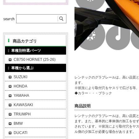
商品カテゴリ
車種別特選パーツ
CB750 HORNET (25-26)
車種から選ぶ
SUZUKI
レンテックのグラブレールは、高い品質
ます。
HONDA
※状況により取付穴をヤスリで広げる等
◆カラー・・・ブラック
YAMAHA
KAWASAKI
商品説明
TRIUMPH
レンテックのグラブレールは、高い品質
ます。また、基本的に車体側の加工をせ
BMW
されています。※状況により取付穴をヤ
ル側の少加工が必要な場合があります。
DUCATI