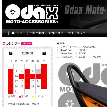
TOP
ご利用案内
お問い合せ
サイトマップ
TOP
グラブ・レール
KAWASAKI
KAWASAKI
ZX-10R
2026/08
KAWASAKI
ZX-6R
KAWASAKI
ZX-10R
(08-10)
日
月
火
水
木
金
土
1
2
3
4
5
6
7
8
9
10
11
12
13
14
15
16
17
18
19
20
21
22
23
24
25
26
27
28
29
30
31
■
■
■
今日
定休日
イベント
定休日：毎週水曜日、土日祝