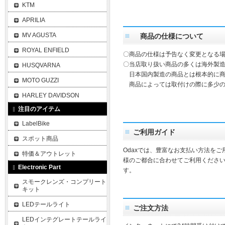
KTM
APRILIA
MV AGUSTA
商品の仕様について
ROYAL ENFIELD
〇商品の仕様は予告なく変更となる
〇当店取り扱い商品の多くは海外製造
HUSQVARNA
日本国内製造の商品とは根本的に商
MOTO GUZZI
商品によっては取付けの際に多少の
HARLEY DAVIDSON
注目のアイテム
LabelBike
ご利用ガイド
スポット商品
Odaxでは、豊富なお支払い方法を
特価＆アウトレット
様のご都合に合わせてご利用ください
Electronic Part
す。
スモークレンズ・コンプリート
キット
LEDテールライト
ご注文方法
LEDインテグレートテールライ