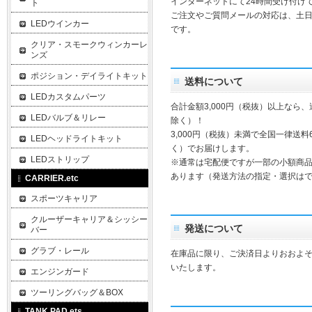
インターネットにて24時間受け付け
ト
ご注文やご質問メールの対応は、土
LEDウインカー
です。
クリア・スモークウィンカーレ
ンズ
ポジション・デイライトキット
送料について
LEDカスタムパーツ
合計金額3,000円（税抜）以上なら
LEDバルブ＆リレー
除く）！
3,000円（税抜）未満で全国一律送料
LEDヘッドライトキット
く）でお届けします。
LEDストリップ
※通常は宅配便ですが一部の小額商
あります（発送方法の指定・選択は
CARRIER.etc
スポーツキャリア
クルーザーキャリア＆シッシー
発送について
バー
グラブ・レール
在庫品に限り、ご決済日よりおおよそ
いたします。
エンジンガード
ツーリングバッグ＆BOX
TANK PAD.ets