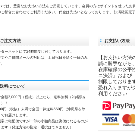
daxでは、豊富なお支払い方法をご用意しています。会員の方はポイントを使ったお
のご都合に合わせてご利用ください。代金は先払いとなっております。 決済確認完
。
ご注文方法
お支払い方法
ンターネットにて24時間受け付けております。
【お支払い方法
注文やご質問メールの対応は、土日祝日を除く平日のみ
誠に勝手ながら
す。
在庫確保の公平
ニ決済」および
制限しておりま
送料について
恐れ入りますが
利用ください
計金額3,000円（税抜）以上なら、送料無料（沖縄県を
く）！
000円（税抜）未満で全国一律送料660円（沖縄県を除
）でお届けします。
通常は宅配便ですが一部の小額商品は郵便になるものが
ります（発送方法の指定・選択はできません）