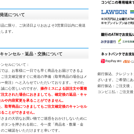
発送について
庫品に限り、ご決済日よりおおよそ3営業日以内に発送
たします。
キャンセル・返品・交換について
ャンセルについて：
店では、お客様に一日でも早く商品をお届けできるよ
銀行振込、クレジット
、ご注文確定後すぐに発送の準備（取寄商品の場合はメ
ざいます。ご希望にあ
カー発注）へと入らせていただいております。 そのた
銀行振込：ご注文後 、
、誠に心苦しいのですが、
操作ミスによる誤注文や重複
コンビニ払：ご注文後
て注文された場合におきましても、確定後の返品・キャ
セルや内容変更を承ることができません。
た、取寄商品につきましてもご注文確定後のキャンセル
承ることができません。
客さまの大切なお買い物でご迷惑をおかけしないために
、ボタンを押される前に、今一度「商品名・数量・金
」のご確認をいただけますと幸いです。