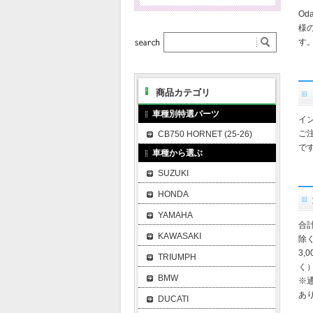
O
様
す
商品カテゴリ
車種別特選パーツ
イ
ご
CB750 HORNET (25-26)
で
車種から選ぶ
SUZUKI
HONDA
YAMAHA
合
KAWASAKI
除
3,
TRIUMPH
く
BMW
※
あ
DUCATI