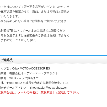
送・交換について：万一不良品等がございましたら、当
の在庫状況を確認のうえ、新品、または同等品と交換さ
ていただきます。
不良が認められない場合には送料をご負担いただきま
。
品到着後7日以内にメールまたは電話でご連絡くださ
。それを過ぎますと返品交換のご要望はお受けできなく
りますので、ご了承ください。
ご連絡先
ップ名：Odax MOTO-ACCESSORIES
売業者：有限会社オーディーエー・プロダクト
問合せ：WEBショップ担当まで
地：〒983-0822 宮城県仙台市宮城野区燕沢東2-4-18
問合せメールアドレス：
shopmaster@odax-shop.com
業販問合せは、メールの件名に【業販希望】と記載して下さい。