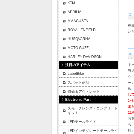
KTM
APRILIA
MV AGUSTA
在
ROYAL ENFIELD
い
HUSQVARNA
MOTO GUZZI
HARLEY DAVIDSON
キ
注目のアイテム
当
LabelBike
う
スポット商品
ー
め
特価＆アウトレット
し
Electronic Part
ン
ま
スモークレンズ・コンプリート
は
キット
お
LEDテールライト
も
額
LEDインテグレートテールライ