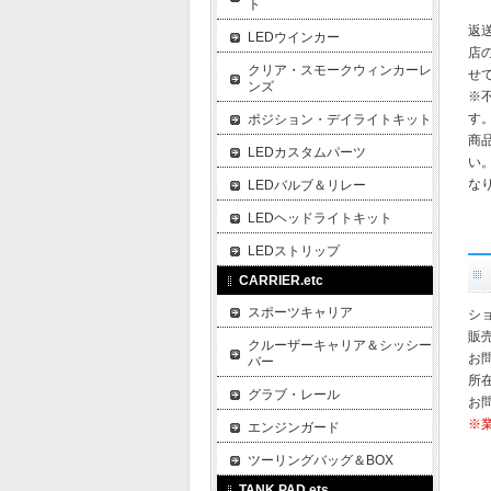
ト
返
LEDウインカー
店
クリア・スモークウィンカーレ
せ
ンズ
※
す
ポジション・デイライトキット
商
LEDカスタムパーツ
い
な
LEDバルブ＆リレー
LEDヘッドライトキット
LEDストリップ
CARRIER.etc
スポーツキャリア
ショ
販
クルーザーキャリア＆シッシー
お
バー
所在
グラブ・レール
お
※
エンジンガード
ツーリングバッグ＆BOX
TANK PAD.ets