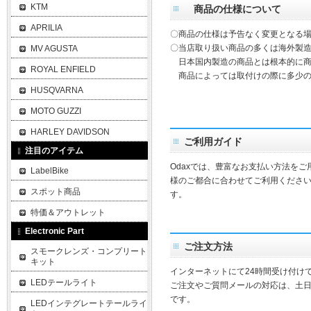
KTM
商品の仕様について
APRILIA
〇商品の仕様は予告なく変更となる
〇当店取り扱い商品の多くは海外製造
MV AGUSTA
日本国内製造の商品とは根本的に商
ROYAL ENFIELD
商品によっては取付けの際に多少の
HUSQVARNA
MOTO GUZZI
HARLEY DAVIDSON
ご利用ガイド
注目のアイテム
Odaxでは、豊富なお支払い方法を
LabelBike
様のご都合に合わせてご利用ください
スポット商品
す。
特価＆アウトレット
Electronic Part
ご注文方法
スモークレンズ・コンプリート
キット
インターネットにて24時間受け付け
LEDテールライト
ご注文やご質問メールの対応は、土
です。
LEDインテグレートテールライ