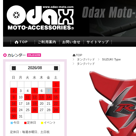
TOP
ご利用案内
お問い合せ
サイトマップ
TOP
タンクパッド
SUZUKI Type
タンクパッド
2026/08
日
月
火
水
木
金
土
1
2
3
4
5
6
7
8
9
10
11
12
13
14
15
16
17
18
19
20
21
22
23
24
25
26
27
28
29
30
31
■
■
■
今日
定休日
イベント
定休日：毎週水曜日、土日祝