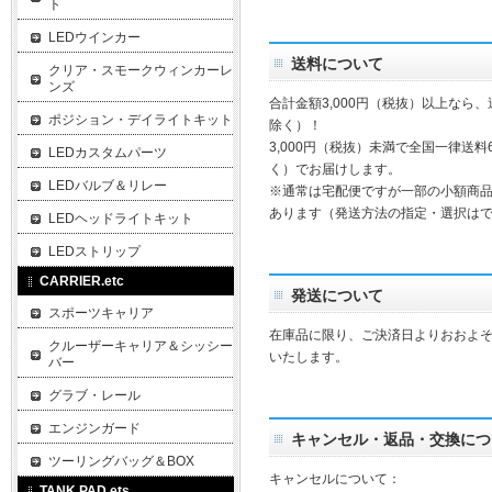
ト
LEDウインカー
送料について
クリア・スモークウィンカーレ
ンズ
合計金額3,000円（税抜）以上なら
ポジション・デイライトキット
除く）！
3,000円（税抜）未満で全国一律送料
LEDカスタムパーツ
く）でお届けします。
LEDバルブ＆リレー
※通常は宅配便ですが一部の小額商
あります（発送方法の指定・選択は
LEDヘッドライトキット
LEDストリップ
CARRIER.etc
発送について
スポーツキャリア
在庫品に限り、ご決済日よりおおよそ
クルーザーキャリア＆シッシー
いたします。
バー
グラブ・レール
エンジンガード
キャンセル・返品・交換につ
ツーリングバッグ＆BOX
キャンセルについて：
TANK PAD.ets