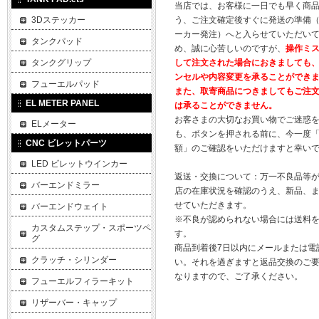
当店では、お客様に一日でも早く商
3Dステッカー
う、ご注文確定後すぐに発送の準備
ーカー発注）へと入らせていただいて
タンクパッド
め、誠に心苦しいのですが、
操作ミ
タンクグリップ
して注文された場合におきましても
ンセルや内容変更を承ることができ
フューエルパッド
また、取寄商品につきましてもご注
EL METER PANEL
は承ることができません。
お客さまの大切なお買い物でご迷惑
ELメーター
も、ボタンを押される前に、今一度
CNC ビレットパーツ
額」のご確認をいただけますと幸い
LED ビレットウインカー
返送・交換について：万一不良品等
バーエンドミラー
店の在庫状況を確認のうえ、新品、
せていただきます。
バーエンドウェイト
※不良が認められない場合には送料
カスタムステップ・スポーツペ
す。
グ
商品到着後7日以内にメールまたは電
クラッチ・シリンダー
い。それを過ぎますと返品交換のご
なりますので、ご了承ください。
フューエルフィラーキット
リザーバー・キャップ