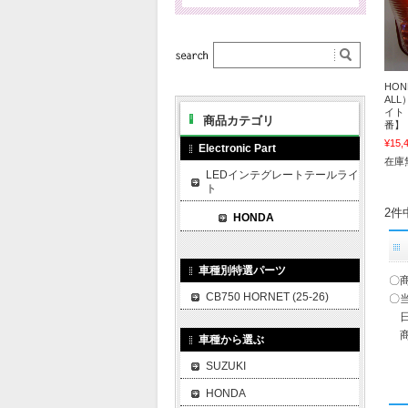
HON
AL
イト
商品カテゴリ
番】
¥15,
Electronic Part
在庫
LEDインテグレートテールライ
ト
2件
HONDA
車種別特選パーツ
〇
CB750 HORNET (25-26)
〇
日
商
車種から選ぶ
SUZUKI
HONDA