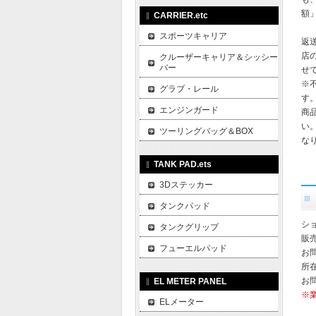
額
CARRIER.etc
スポーツキャリア
返
店
クルーザーキャリア＆シッシー
バー
せ
※
グラブ・レール
す
エンジンガード
商
い
ツーリングバッグ＆BOX
な
TANK PAD.ets
3Dステッカー
タンクパッド
ショ
タンクグリップ
販
フューエルパッド
お
所在
お
EL METER PANEL
※
ELメーター