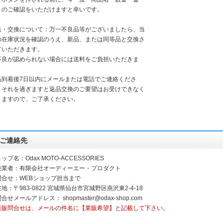
」のご確認をいただけますと幸いです。
送・交換について：万一不良品等がございましたら、当
の在庫状況を確認のうえ、新品、または同等品と交換さ
ていただきます。
不良が認められない場合には送料をご負担いただきま
。
品到着後7日以内にメールまたは電話でご連絡くださ
。それを過ぎますと返品交換のご要望はお受けできなく
りますので、ご了承ください。
ご連絡先
ップ名：Odax MOTO-ACCESSORIES
売業者：有限会社オーディーエー・プロダクト
問合せ：WEBショップ担当まで
地：〒983-0822 宮城県仙台市宮城野区燕沢東2-4-18
問合せメールアドレス：
shopmaster@odax-shop.com
業販問合せは、メールの件名に【業販希望】と記載して下さい。