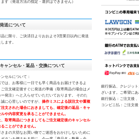
ります（発送方法の指定・選択はできません）
発送について
庫品に限り、ご決済日よりおおよそ3営業日以内に発送
たします。
キャンセル・返品・交換について
ャンセルについて：
店では、お客様に一日でも早く商品をお届けできるよ
銀行振込、クレジット
、ご注文確定後すぐに発送の準備（取寄商品の場合はメ
ざいます。ご希望にあ
カー発注）へと入らせていただいております。 そのた
銀行振込：ご注文後 、
、誠に心苦しいのですが、
操作ミスによる誤注文や重複
コンビニ払：ご注文後
て注文された場合におきましても、確定後の返品・キャ
セルや内容変更を承ることができません。
た、取寄商品につきましてもご注文確定後のキャンセル
承ることができません。
客さまの大切なお買い物でご迷惑をおかけしないために
、ボタンを押される前に、今一度「商品名・数量・金