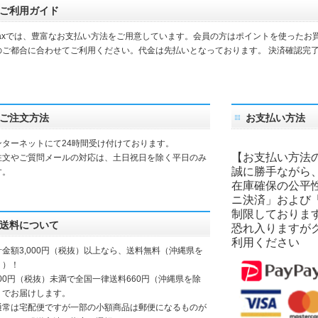
ご利用ガイド
daxでは、豊富なお支払い方法をご用意しています。会員の方はポイントを使ったお
のご都合に合わせてご利用ください。代金は先払いとなっております。 決済確認完
。
ご注文方法
お支払い方法
ンターネットにて24時間受け付けております。
【お支払い方法
注文やご質問メールの対応は、土日祝日を除く平日のみ
誠に勝手ながら
す。
在庫確保の公平
ニ決済」および
制限しておりま
送料について
恐れ入りますが
利用ください
計金額3,000円（税抜）以上なら、送料無料（沖縄県を
く）！
000円（税抜）未満で全国一律送料660円（沖縄県を除
）でお届けします。
通常は宅配便ですが一部の小額商品は郵便になるものが