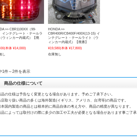
DA >> CBR1100XX（99-
HONDA >>
L） インテグレート・テールラ
CBR400R/CB400F/400X(13-15) イ
（ウィンカー内蔵式）【廃
ンテグレート・テールライト（ウ
ィンカー内蔵式）【廃番】
400
(本体 ¥14,000)
¥19,580
(本体 ¥17,800)
無し
在庫無し
中1件～2件を表示
商品の仕様について
商品の仕様は予告なく変更となる場合があります。予めご了承下さい。
当店取り扱い商品の多くは海外製造(イギリス、アメリカ、台湾等)の商品です。
本国内製造の商品とは根本的に商品自体の考え方や、商品の精度が異なります。
品によっては取付けの際に多少の加工や工夫が必要となる場合があります事ご了承