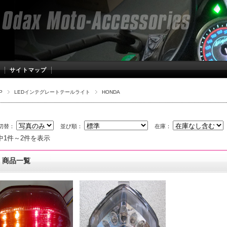
サイトマップ
P
LEDインテグレートテールライト
HONDA
切替：
並び順：
在庫：
中1件～2件を表示
商品一覧