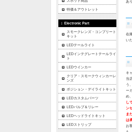
スポット商品
あ
特価＆アウトレット
Electronic Part
スモークレンズ・コンプリート
在
キット
い
LEDテールライト
LEDインテグレートテールライ
ト
LEDウインカー
キ
クリア・スモークウィンカーレ
当
ンズ
う
ポジション・デイライトキット
ー
め
LEDカスタムパーツ
し
LEDバルブ＆リレー
ン
ま
LEDヘッドライトキット
は
LEDストリップ
お
も