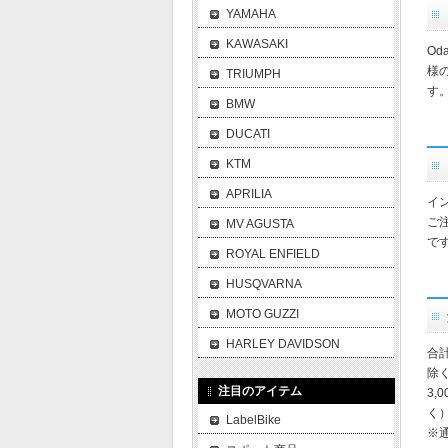
YAMAHA
KAWASAKI
O
様
TRIUMPH
す
BMW
DUCATI
KTM
APRILIA
イ
ご
MV AGUSTA
で
ROYAL ENFIELD
HUSQVARNA
MOTO GUZZI
HARLEY DAVIDSON
合
除
注目のアイテム
3,
く
LabelBike
※