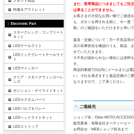
スポット商品
また、取寄商品につきましてもご注
特価＆アウトレット
は承ることができません。
お客さまの大切なお買い物でご迷惑
も、ボタンを押される前に、今一度
Electronic Part
額」のご確認をいただけますと幸い
スモークレンズ・コンプリート
キット
返送・交換について：万一不良品等
LEDテールライト
店の在庫状況を確認のうえ、新品、
せていただきます。
LEDインテグレートテールライ
※不良が認められない場合には送料
ト
す。
LEDウインカー
商品到着後7日以内にメールまたは電
い。それを過ぎますと返品交換のご
クリア・スモークウィンカーレ
ンズ
なりますので、ご了承ください。
ポジション・デイライトキット
LEDカスタムパーツ
ご連絡先
LEDバルブ＆リレー
ショップ名：Odax MOTO-ACCESSO
LEDヘッドライトキット
販売業者：有限会社オーディーエー
LEDストリップ
お問合せ：WEBショップ担当まで