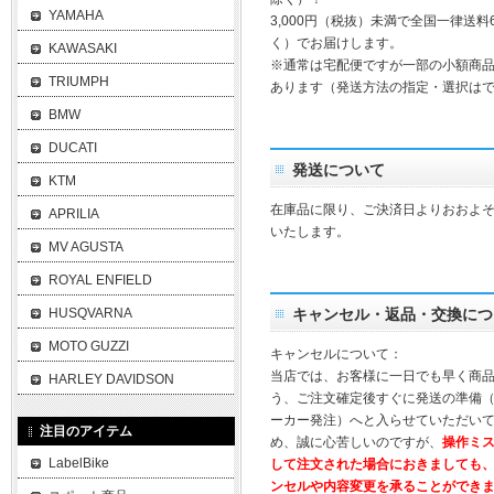
YAMAHA
3,000円（税抜）未満で全国一律送料
く）でお届けします。
KAWASAKI
※通常は宅配便ですが一部の小額商
TRIUMPH
あります（発送方法の指定・選択は
BMW
DUCATI
発送について
KTM
在庫品に限り、ご決済日よりおおよそ
APRILIA
いたします。
MV AGUSTA
ROYAL ENFIELD
HUSQVARNA
キャンセル・返品・交換につ
MOTO GUZZI
キャンセルについて：
当店では、お客様に一日でも早く商
HARLEY DAVIDSON
う、ご注文確定後すぐに発送の準備
ーカー発注）へと入らせていただいて
注目のアイテム
め、誠に心苦しいのですが、
操作ミ
LabelBike
して注文された場合におきましても
ンセルや内容変更を承ることができ