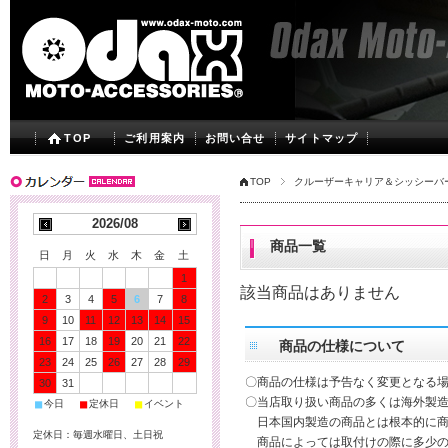
TOP
ご利用案内
お問い合せ
サイトマップ
TOP
クルーザーキャリア＆シッシーバ
2026/08
商品一覧
日
月
火
水
木
金
土
1
該当商品はありません
2
3
4
5
6
7
8
9
10
11
12
13
14
15
16
17
18
19
20
21
22
商品の仕様について
23
24
25
26
27
28
29
〇商品の仕様は予告なく変更となる
30
31
〇当店取り扱い商品の多くは海外製造
■
■
■
今日
定休日
イベント
日本国内製造の商品とは根本的に商
定休日：毎週水曜日、土日祝
商品によっては取付けの際に多少の