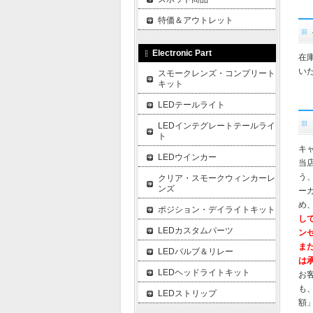
特価＆アウトレット
Electronic Part
在
い
スモークレンズ・コンプリート
キット
LEDテールライト
LEDインテグレートテールライ
ト
キ
LEDウインカー
当
う
クリア・スモークウィンカーレ
ンズ
ー
め
ポジション・デイライトキット
し
LEDカスタムパーツ
ン
ま
LEDバルブ＆リレー
は
LEDヘッドライトキット
お
も
LEDストリップ
額