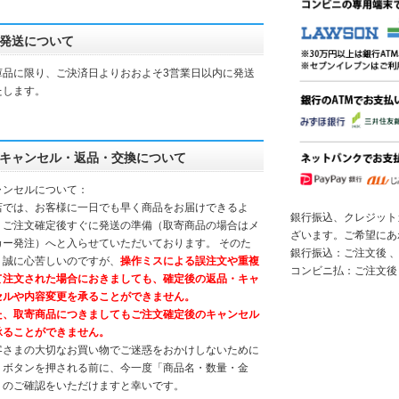
発送について
庫品に限り、ご決済日よりおおよそ3営業日以内に発送
たします。
キャンセル・返品・交換について
ャンセルについて：
店では、お客様に一日でも早く商品をお届けできるよ
銀行振込、クレジット
、ご注文確定後すぐに発送の準備（取寄商品の場合はメ
ざいます。ご希望にあ
カー発注）へと入らせていただいております。 そのた
銀行振込：ご注文後 、
、誠に心苦しいのですが、
操作ミスによる誤注文や重複
コンビニ払：ご注文後
て注文された場合におきましても、確定後の返品・キャ
セルや内容変更を承ることができません。
た、取寄商品につきましてもご注文確定後のキャンセル
承ることができません。
客さまの大切なお買い物でご迷惑をおかけしないために
、ボタンを押される前に、今一度「商品名・数量・金
」のご確認をいただけますと幸いです。