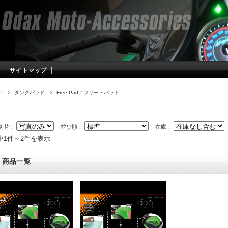
サイトマップ
P
タンクパッド
Free Pad／フリー・パッド
切替：
並び順：
在庫：
中1件～2件を表示
商品一覧