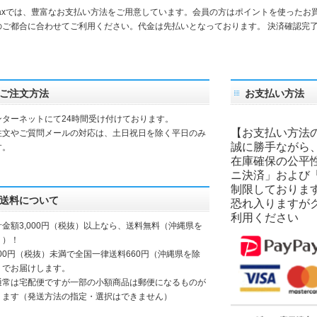
daxでは、豊富なお支払い方法をご用意しています。会員の方はポイントを使ったお
のご都合に合わせてご利用ください。代金は先払いとなっております。 決済確認完
。
ご注文方法
お支払い方法
ンターネットにて24時間受け付けております。
【お支払い方法
注文やご質問メールの対応は、土日祝日を除く平日のみ
誠に勝手ながら
す。
在庫確保の公平
ニ決済」および
制限しておりま
送料について
恐れ入りますが
利用ください
計金額3,000円（税抜）以上なら、送料無料（沖縄県を
く）！
000円（税抜）未満で全国一律送料660円（沖縄県を除
）でお届けします。
通常は宅配便ですが一部の小額商品は郵便になるものが
ります（発送方法の指定・選択はできません）