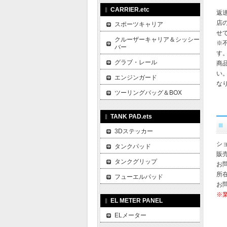
CARRIER.etc
返
店
スポーツキャリア
せ
クルーザーキャリア＆シッシー
※
バー
す
グラブ・レール
商
い
エンジンガード
な
ツーリングバッグ＆BOX
TANK PAD.ets
3Dステッカー
ショ
タンクパッド
販
タンクグリップ
お
所在
フューエルパッド
お
※
EL METER PANEL
ELメーター