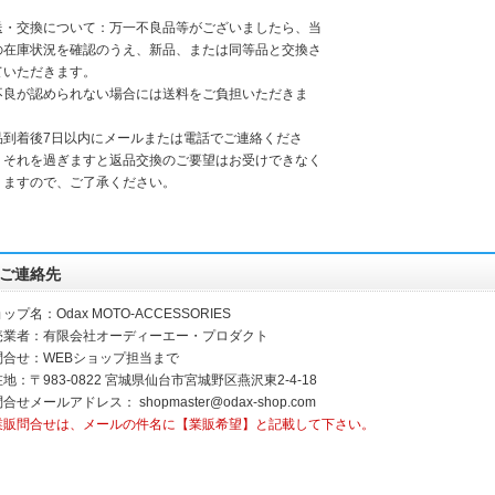
送・交換について：万一不良品等がございましたら、当
の在庫状況を確認のうえ、新品、または同等品と交換さ
ていただきます。
不良が認められない場合には送料をご負担いただきま
。
品到着後7日以内にメールまたは電話でご連絡くださ
。それを過ぎますと返品交換のご要望はお受けできなく
りますので、ご了承ください。
ご連絡先
ップ名：Odax MOTO-ACCESSORIES
売業者：有限会社オーディーエー・プロダクト
問合せ：WEBショップ担当まで
地：〒983-0822 宮城県仙台市宮城野区燕沢東2-4-18
問合せメールアドレス：
shopmaster@odax-shop.com
業販問合せは、メールの件名に【業販希望】と記載して下さい。