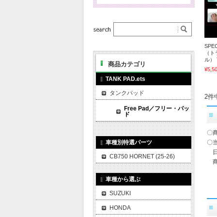
SPE
（ト
ル） 
商品カテゴリ
¥5,5
TANK PAD.ets
タンクパッド
2件
Free Pad／フリー・パッ
ド
〇
車種別特選パーツ
〇
日
CB750 HORNET (25-26)
商
車種から選ぶ
SUZUKI
HONDA