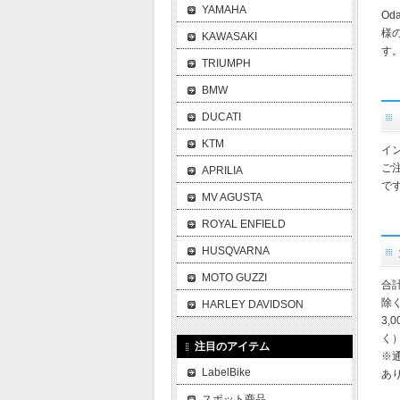
YAMAHA
O
様
KAWASAKI
す
TRIUMPH
BMW
DUCATI
KTM
イ
ご
APRILIA
で
MV AGUSTA
ROYAL ENFIELD
HUSQVARNA
MOTO GUZZI
合
除
HARLEY DAVIDSON
3,
く
注目のアイテム
※
LabelBike
あ
スポット商品