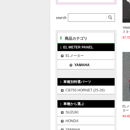
YAMA
スタ
¥7,7
商品カテゴリ
EL METER PANEL
ELメーター
YAMAHA
車種別特選パーツ
CB750 HORNET (25-26)
車種から選ぶ
EL
ター 
SUZUKI
¥4,4
HONDA
YAMAHA