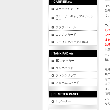
CARRIER.etc
キ
スポーツキャリア
当
う
クルーザーキャリア＆シッシー
バー
ー
め
グラブ・レール
し
エンジンガード
ン
ま
ツーリングバッグ＆BOX
は
お
TANK PAD.ets
も
額
3Dステッカー
タンクパッド
返
店
タンクグリップ
せ
フューエルパッド
※
す
商
EL METER PANEL
い
ELメーター
な