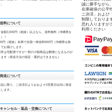
誠に勝手ながら
す。
在庫確保の公平
ニ決済」および
制限しておりま
送料について
恐れ入りますが
利用ください
計金額3,000円（税抜）以上なら、送料無料（沖縄県を
く）！
000円（税抜）未満で全国一律送料660円（沖縄県を除
）でお届けします。
通常は宅配便ですが一部の小額商品は郵便になるものが
ります（発送方法の指定・選択はできません）
発送について
庫品に限り、ご決済日よりおおよそ3営業日以内に発送
たします。
キャンセル・返品・交換について