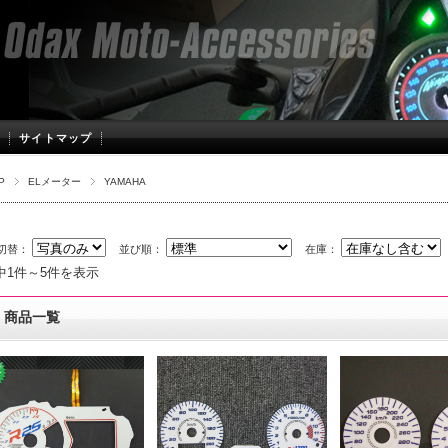
サイトマップ
P
ELメーター
YAMAHA
切替：
並び順：
在庫：
中1件～5件を表示
商品一覧