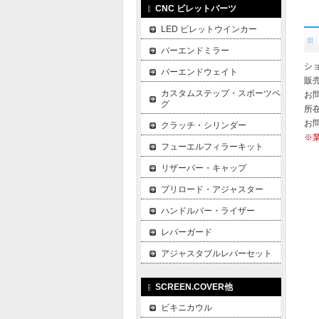
CNC ビレットパーツ
LED ビレットウインカー
バーエンドミラー
ショ
バーエンドウェイト
販
カスタムステップ・スポーツペ
お
グ
所在
お
クラッチ・シリンダー
※
フューエルフィラーキット
リザーバー・キャップ
プリロード・アジャスター
ハンドルバー・ライザー
レバーガード
アジャスタブルレバーセット
SCREEN.COVER他
ビキニカウル