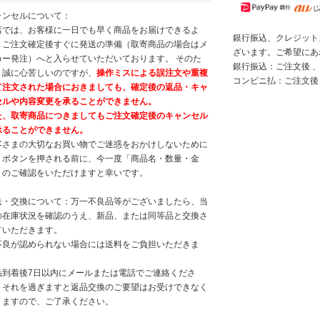
ャンセルについて：
店では、お客様に一日でも早く商品をお届けできるよ
銀行振込、クレジット
、ご注文確定後すぐに発送の準備（取寄商品の場合はメ
ざいます。ご希望にあ
カー発注）へと入らせていただいております。 そのた
銀行振込：ご注文後 、
、誠に心苦しいのですが、
操作ミスによる誤注文や重複
コンビニ払：ご注文後
て注文された場合におきましても、確定後の返品・キャ
セルや内容変更を承ることができません。
た、取寄商品につきましてもご注文確定後のキャンセル
承ることができません。
客さまの大切なお買い物でご迷惑をおかけしないために
、ボタンを押される前に、今一度「商品名・数量・金
」のご確認をいただけますと幸いです。
送・交換について：万一不良品等がございましたら、当
の在庫状況を確認のうえ、新品、または同等品と交換さ
ていただきます。
不良が認められない場合には送料をご負担いただきま
。
品到着後7日以内にメールまたは電話でご連絡くださ
。それを過ぎますと返品交換のご要望はお受けできなく
りますので、ご了承ください。