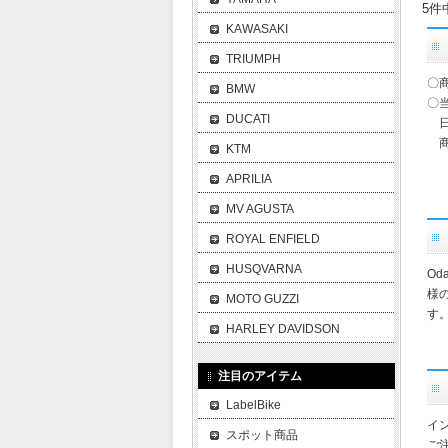
5件
KAWASAKI
TRIUMPH
〇
BMW
〇
DUCATI
日
商
KTM
APRILIA
MV AGUSTA
ROYAL ENFIELD
HUSQVARNA
O
様
MOTO GUZZI
す
HARLEY DAVIDSON
注目のアイテム
LabelBike
イ
スポット商品
ご