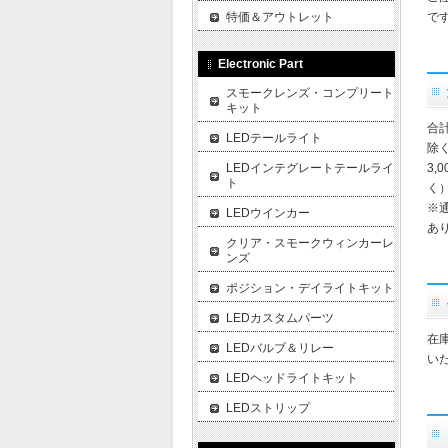
特価＆アウトレット
で
Electronic Part
スモークレンズ・コンプリート
キット
合
LEDテールライト
除
LEDインテグレートテールライ
3,
ト
く
※
LEDウインカー
あ
クリア・スモークウィンカーレ
ンズ
ポジション・デイライトキット
LEDカスタムパーツ
在
LEDバルブ＆リレー
い
LEDヘッドライトキット
LEDストリップ