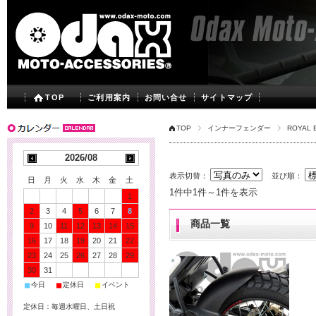
TOP
ご利用案内
お問い合せ
サイトマップ
TOP
インナーフェンダー
ROYAL 
2026/08
表示切替：
並び順：
日
月
火
水
木
金
土
1件中1件～1件を表示
1
2
3
4
5
6
7
8
商品一覧
9
10
11
12
13
14
15
16
17
18
19
20
21
22
23
24
25
26
27
28
29
30
31
■
■
■
今日
定休日
イベント
定休日：毎週水曜日、土日祝