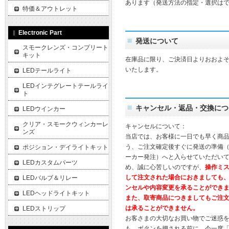
あります（発送方法の指定・選択は
特価＆アウトレット
Electronic Part
発送について
スモークレンズ・コンプリート
キット
在庫品に限り、ご決済日よりおおよそ
いたします。
LEDテールライト
LEDインテグレートテールライ
ト
キャンセル・返品・交換につ
LEDウインカー
クリア・スモークウィンカーレ
キャンセルについて：
ンズ
当店では、お客様に一日でも早く商
う、ご注文確定後すぐに発送の準備
ポジション・デイライトキット
ーカー発注）へと入らせていただいて
LEDカスタムパーツ
め、誠に心苦しいのですが、
操作ミ
して注文された場合におきましても
LEDバルブ＆リレー
ンセルや内容変更を承ることができ
LEDヘッドライトキット
また、取寄商品につきましてもご注
は承ることができません。
LEDストリップ
お客さまの大切なお買い物でご迷惑
も、ボタンを押される前に、今一度