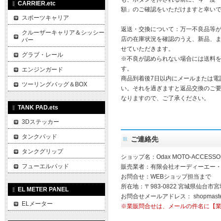
CARRIER.etc
額」のご確認をいただけますと幸い
スポーツキャリア
返送・交換について：万一不良品等
クルーザーキャリア＆シッシー
店の在庫状況を確認のうえ、新品、
バー
せていただきます。
グラブ・レール
※不良が認められない場合には送料
す。
エンジンガード
商品到着後7日以内にメールまたは電
ツーリングバッグ＆BOX
い。それを過ぎますと返品交換のご
なりますので、ご了承ください。
TANK PAD.ets
3Dステッカー
タンクパッド
ご連絡先
タンクグリップ
ショップ名：Odax MOTO-ACCESSO
フューエルパッド
販売業者：有限会社オーディーエー
お問合せ：WEBショップ担当まで
所在地：〒983-0822 宮城県仙台市宮
EL METER PANEL
お問合せメールアドレス：
shopmast
ELメーター
※業販問合せは、メールの件名に【