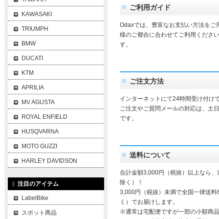
ご利用ガイド
KAWASAKI
Odaxでは、豊富なお支払い方法を
TRIUMPH
様のご都合に合わせてご利用ください
BMW
す。
DUCATI
KTM
ご注文方法
APRILIA
インターネットにて24時間受け付け
MV AGUSTA
ご注文やご質問メールの対応は、土
ROYAL ENFIELD
です。
HUSQVARNA
MOTO GUZZI
送料について
HARLEY DAVIDSON
合計金額3,000円（税抜）以上なら
除く）！
注目のアイテム
3,000円（税抜）未満で全国一律送料
LabelBike
く）でお届けします。
※通常は宅配便ですが一部の小額商
スポット商品