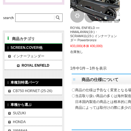
ROYAL ENFIELD >>
HIMALAYAN(19-)・
SCRAM411(23-) インナーフェン
商品カテゴリ
ダー Powerbronze
¥33,000
(本体 ¥30,000)
SCREEN.COVER他
在庫無し
インナーフェンダー
ROYAL ENFIELD
1件中1件～1件を表示
商品の仕様について
車種別特選パーツ
〇商品の仕様は予告なく変更となる
CB750 HORNET (25-26)
〇当店取り扱い商品の多くは海外製造
日本国内製造の商品とは根本的に商
車種から選ぶ
商品によっては取付けの際に多少の
SUZUKI
HONDA
YAMAHA