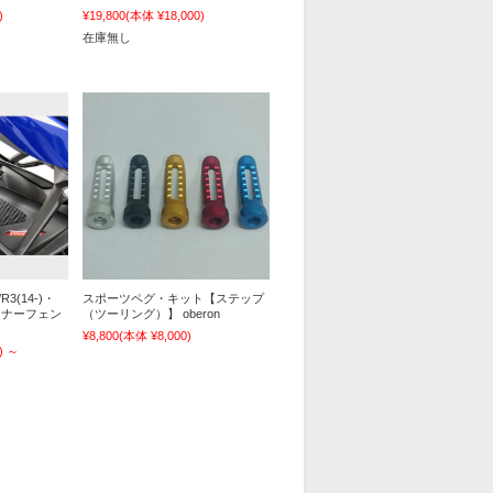
)
¥19,800
(本体 ¥18,000)
在庫無し
/R3(14-)・
スポーツペグ・キット【ステップ
 インナーフェン
（ツーリング）】 oberon
¥8,800
(本体 ¥8,000)
)
～