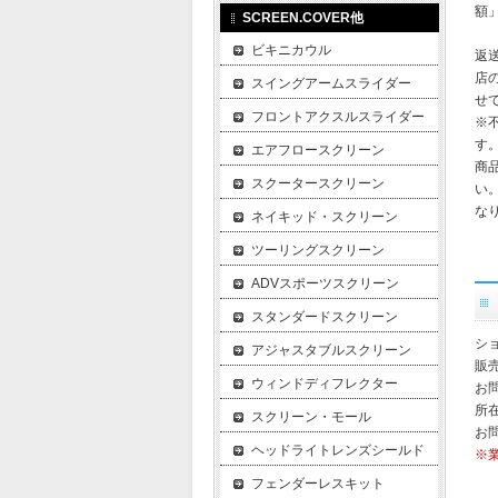
額
SCREEN.COVER他
ビキニカウル
返
店
スイングアームスライダー
せ
フロントアクスルスライダー
※
す
エアフロースクリーン
商
スクータースクリーン
い
な
ネイキッド・スクリーン
ツーリングスクリーン
ADVスポーツスクリーン
スタンダードスクリーン
ショ
アジャスタブルスクリーン
販
ウィンドディフレクター
お
所在
スクリーン・モール
お
ヘッドライトレンズシールド
※
フェンダーレスキット