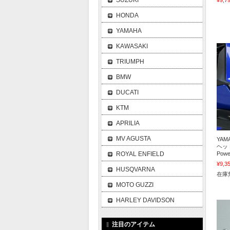
SUZUKI
¥9,7
HONDA
YAMAHA
KAWASAKI
TRIUMPH
BMW
DUCATI
KTM
APRILIA
MV AGUSTA
YAMA
ヘッ
ROYAL ENFIELD
Powe
¥9,3
HUSQVARNA
在庫
MOTO GUZZI
HARLEY DAVIDSON
注目のアイテム