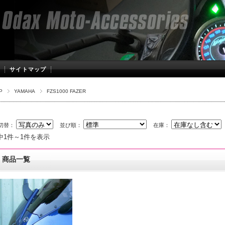
サイトマップ
P
YAMAHA
FZS1000 FAZER
切替：
並び順：
在庫：
中1件～1件を表示
商品一覧