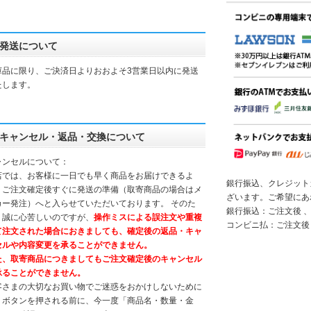
発送について
庫品に限り、ご決済日よりおおよそ3営業日以内に発送
たします。
キャンセル・返品・交換について
ャンセルについて：
店では、お客様に一日でも早く商品をお届けできるよ
銀行振込、クレジット
、ご注文確定後すぐに発送の準備（取寄商品の場合はメ
ざいます。ご希望にあ
カー発注）へと入らせていただいております。 そのた
銀行振込：ご注文後 、
、誠に心苦しいのですが、
操作ミスによる誤注文や重複
コンビニ払：ご注文後
て注文された場合におきましても、確定後の返品・キャ
セルや内容変更を承ることができません。
た、取寄商品につきましてもご注文確定後のキャンセル
承ることができません。
客さまの大切なお買い物でご迷惑をおかけしないために
、ボタンを押される前に、今一度「商品名・数量・金