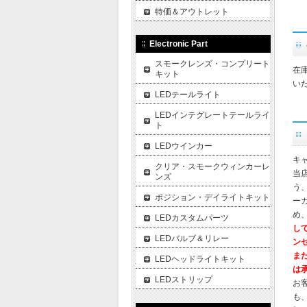
特価＆アウトレット
Electronic Part
スモークレンズ・コンプリート
在
キット
い
LEDテールライト
LEDインテグレートテールライ
ト
LEDウインカー
キ
クリア・スモークウィンカーレ
当
ンズ
う
ポジション・デイライトキット
ー
め
LEDカスタムパーツ
し
LEDバルブ＆リレー
ン
ま
LEDヘッドライトキット
は
LEDストリップ
お
も