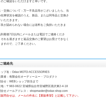
」のご確認をいただけますと幸いです。
送・交換について：万一不良品等がございましたら、当
の在庫状況を確認のうえ、新品、または同等品と交換さ
ていただきます。
不良が認められない場合には送料をご負担いただきま
。
品到着後7日以内にメールまたは電話でご連絡くださ
。それを過ぎますと返品交換のご要望はお受けできなく
りますので、ご了承ください。
ご連絡先
ップ名：Odax MOTO-ACCESSORIES
売業者：有限会社オーディーエー・プロダクト
問合せ：WEBショップ担当まで
地：〒983-0822 宮城県仙台市宮城野区燕沢東2-4-18
問合せメールアドレス：
shopmaster@odax-shop.com
業販問合せは、メールの件名に【業販希望】と記載して下さい。