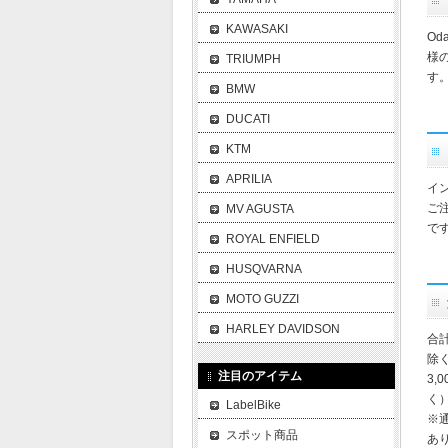
KAWASAKI
O
様
TRIUMPH
す
BMW
DUCATI
KTM
APRILIA
イ
ご
MV AGUSTA
で
ROYAL ENFIELD
HUSQVARNA
MOTO GUZZI
HARLEY DAVIDSON
合
除
注目のアイテム
3,
く
LabelBike
※
スポット商品
あ