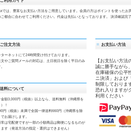
ご利用ガイド
daxでは、豊富なお支払い方法をご用意しています。会員の方はポイントを使ったお
のご都合に合わせてご利用ください。代金は先払いとなっております。 決済確認完
。
ご注文方法
お支払い方法
ンターネットにて24時間受け付けております。
【お支払い方法
注文やご質問メールの対応は、土日祝日を除く平日のみ
誠に勝手ながら
す。
在庫確保の公平
ニ決済」および
制限しておりま
送料について
恐れ入りますが
利用ください
計金額3,000円（税抜）以上なら、送料無料（沖縄県を
く）！
000円（税抜）未満で全国一律送料660円（沖縄県を除
）でお届けします。
通常は宅配便ですが一部の小額商品は郵便になるものが
ります（発送方法の指定・選択はできません）