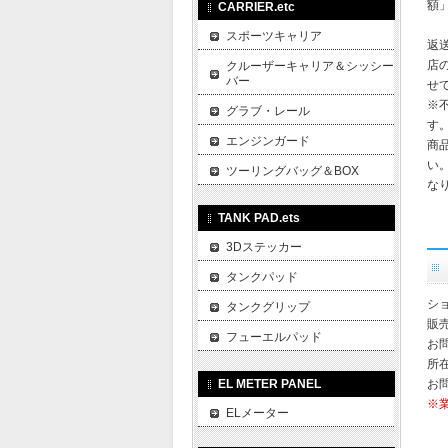
額
CARRIER.etc
スポーツキャリア
返
店
クルーザーキャリア＆シッシー
バー
せ
※
グラブ・レール
す
エンジンガード
商
い
ツーリングバッグ＆BOX
な
TANK PAD.ets
3Dステッカー
タンクパッド
ショ
タンクグリップ
販
フューエルパッド
お
所在
EL METER PANEL
お
※
ELメーター