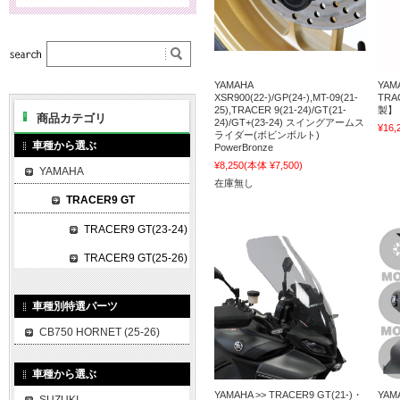
YAMAHA
YA
XSR900(22-)/GP(24-),MT-09(21-
TRAC
25),TRACER 9(21-24)/GT(21-
製】 
商品カテゴリ
24)/GT+(23-24) スイングアームス
¥16,
ライダー(ボビンボルト)
車種から選ぶ
PowerBronze
¥8,250
(本体 ¥7,500)
YAMAHA
在庫無し
TRACER9 GT
TRACER9 GT(23-24)
TRACER9 GT(25-26)
車種別特選パーツ
CB750 HORNET (25-26)
車種から選ぶ
YAMAHA >> TRACER9 GT(21-)・
YAM