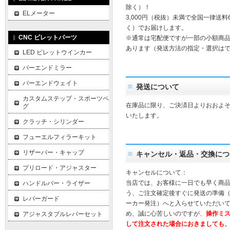
除く）！
ELメーター
3,000円（税抜）未満で全国一律送料
く）でお届けします。
CNC ビレットパーツ
※通常は宅配便ですが一部の小額商
あります（発送方法の指定・選択は
LED ビレットウインカー
バーエンドミラー
バーエンドウェイト
発送について
カスタムステップ・スポーツペ
在庫品に限り、ご決済日よりおおよそ
グ
いたします。
クラッチ・シリンダー
フューエルフィラーキット
リザーバー・キャップ
キャンセル・返品・交換につ
プリロード・アジャスター
キャンセルについて：
当店では、お客様に一日でも早く商
ハンドルバー・ライザー
う、ご注文確定後すぐに発送の準備
レバーガード
ーカー発注）へと入らせていただいて
め、誠に心苦しいのですが、
操作ミ
アジャスタブルレバーセット
して注文された場合におきましても