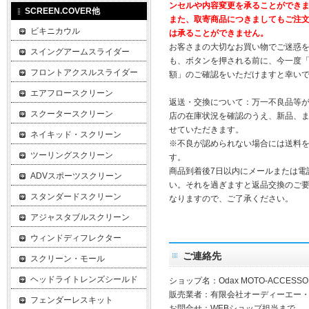
ンセルや内容変更を承ることができ
SCREEN.COVER他
また、取寄商品につきましてもご注
ビキニカウル
は承ることができません。
お客さまの大切なお買い物でご迷惑
スイングアームスライダー
も、ボタンを押される前に、今一度
フロントアクスルスライダー
額」のご確認をいただけますと幸い
エアフロースクリーン
返送・交換について：万一不良品等
スクータースクリーン
店の在庫状況を確認のうえ、新品、
せていただきます。
ネイキッド・スクリーン
※不良が認められない場合には送料
ツーリングスクリーン
す。
商品到着後7日以内にメールまたは電
ADVスポーツスクリーン
い。それを過ぎますと返品交換のご
スタンダードスクリーン
なりますので、ご了承ください。
アジャスタブルスクリーン
ウィンドディフレクター
ご連絡先
スクリーン・モール
ヘッドライトレンズシールド
ショップ名：Odax MOTO-ACCESSO
販売業者：有限会社オーディーエー
フェンダーレスキット
お問合せ：WEBショップ担当まで