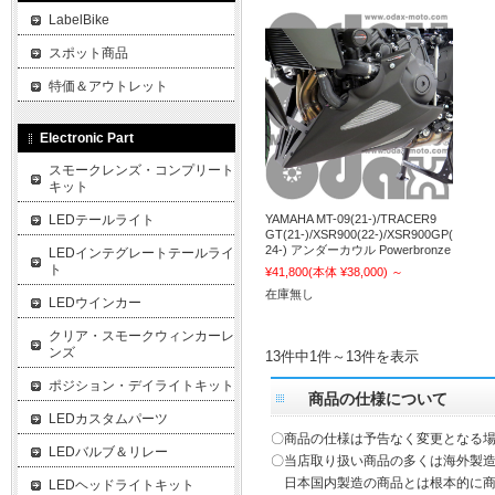
LabelBike
スポット商品
特価＆アウトレット
Electronic Part
スモークレンズ・コンプリート
キット
LEDテールライト
YAMAHA MT-09(21-)/TRACER9
GT(21-)/XSR900(22-)/XSR900GP(
24-) アンダーカウル Powerbronze
LEDインテグレートテールライ
ト
¥41,800
(本体 ¥38,000)
～
在庫無し
LEDウインカー
クリア・スモークウィンカーレ
ンズ
13件中1件～13件を表示
ポジション・デイライトキット
商品の仕様について
LEDカスタムパーツ
〇商品の仕様は予告なく変更となる
LEDバルブ＆リレー
〇当店取り扱い商品の多くは海外製造
日本国内製造の商品とは根本的に商
LEDヘッドライトキット