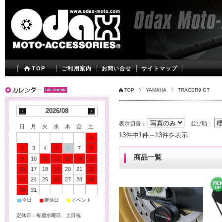
TOP
ご利用案内
お問い合せ
サイトマップ
TOP
YAMAHA
TRACER9 GT
2026/08
表示切替：
並び順：
日
月
火
水
木
金
土
13件中1件～13件を表示
1
2
3
4
5
6
7
8
商品一覧
9
10
11
12
13
14
15
16
17
18
19
20
21
22
23
24
25
26
27
28
29
30
31
■
■
■
今日
定休日
イベント
定休日：毎週水曜日、土日祝