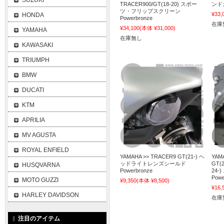
SUZUKI
TRACER900/GT(18-20) スポー
ンドガ
ツ・フリップスクリーン
¥33,
HONDA
Powerbronze
在庫
¥34,100
(本体 ¥31,000)
YAMAHA
在庫無し
KAWASAKI
TRIUMPH
BMW
DUCATI
KTM
APRILIA
MV AGUSTA
ROYAL ENFIELD
YAMAHA >> TRACER9 GT(21-) ヘ
YAMA
ッドライトレンズシールド
GT(2
HUSQVARNA
Powerbronze
24
Powe
MOTO GUZZI
¥9,350
(本体 ¥8,500)
¥16,
HARLEY DAVIDSON
在庫
注目のアイテム