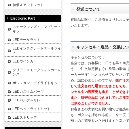
特価＆アウトレット
発送について
Electronic Part
在庫品に限り、ご決済日よりおおよそ
いたします。
スモークレンズ・コンプリート
キット
LEDテールライト
キャンセル・返品・交換につ
LEDインテグレートテールライ
ト
キャンセルについて：
LEDウインカー
当店では、お客様に一日でも早く商
う、ご注文確定後すぐに発送の準備
クリア・スモークウィンカーレ
ンズ
ーカー発注）へと入らせていただいて
め、誠に心苦しいのですが、
操作ミ
ポジション・デイライトキット
して注文された場合におきましても
LEDカスタムパーツ
ンセルや内容変更を承ることができ
また、取寄商品につきましてもご注
LEDバルブ＆リレー
は承ることができません。
LEDヘッドライトキット
お客さまの大切なお買い物でご迷惑
も、ボタンを押される前に、今一度
LEDストリップ
額」のご確認をいただけますと幸い