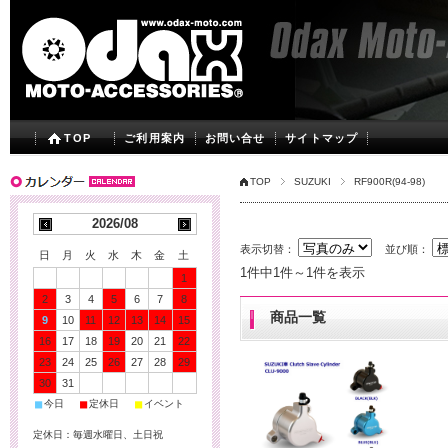
TOP
ご利用案内
お問い合せ
サイトマップ
TOP
SUZUKI
RF900R(94-98)
2026/08
表示切替：
並び順：
日
月
火
水
木
金
土
1件中1件～1件を表示
1
2
3
4
5
6
7
8
商品一覧
9
10
11
12
13
14
15
16
17
18
19
20
21
22
23
24
25
26
27
28
29
30
31
■
■
■
今日
定休日
イベント
定休日：毎週水曜日、土日祝