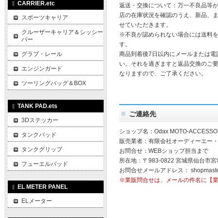
CARRIER.etc
返送・交換について：万一不良品等
店の在庫状況を確認のうえ、新品、
スポーツキャリア
せていただきます。
クルーザーキャリア＆シッシー
※不良が認められない場合には送料
バー
す。
グラブ・レール
商品到着後7日以内にメールまたは電
い。それを過ぎますと返品交換のご
エンジンガード
なりますので、ご了承ください。
ツーリングバッグ＆BOX
TANK PAD.ets
ご連絡先
3Dステッカー
ショップ名：Odax MOTO-ACCESSO
タンクパッド
販売業者：有限会社オーディーエー
タンクグリップ
お問合せ：WEBショップ担当まで
所在地：〒983-0822 宮城県仙台市宮
フューエルパッド
お問合せメールアドレス：
shopmast
※業販問合せは、メールの件名に【
EL METER PANEL
ELメーター