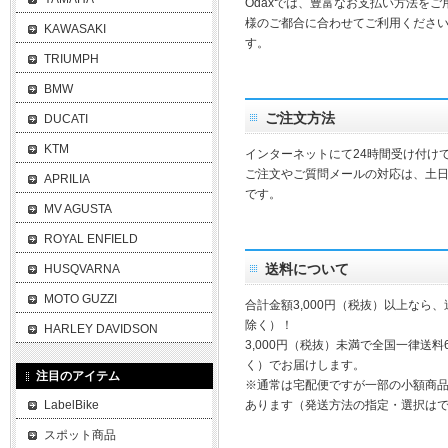
Odaxでは、豊富なお支払い方法を
様のご都合に合わせてご利用ください
KAWASAKI
す。
TRIUMPH
BMW
ご注文方法
DUCATI
KTM
インターネットにて24時間受け付け
ご注文やご質問メールの対応は、土
APRILIA
です。
MV AGUSTA
ROYAL ENFIELD
送料について
HUSQVARNA
MOTO GUZZI
合計金額3,000円（税抜）以上なら
除く）！
HARLEY DAVIDSON
3,000円（税抜）未満で全国一律送料
く）でお届けします。
注目のアイテム
※通常は宅配便ですが一部の小額商
LabelBike
あります（発送方法の指定・選択は
スポット商品