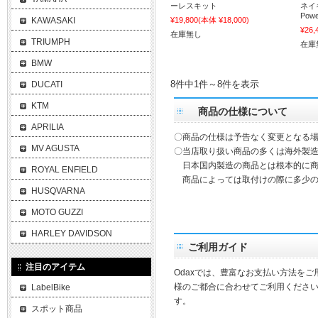
ーレスキット
ネイ
Powe
KAWASAKI
¥19,800
(本体 ¥18,000)
¥26,
在庫無し
TRIUMPH
在庫
BMW
8件中1件～8件を表示
DUCATI
KTM
商品の仕様について
APRILIA
〇商品の仕様は予告なく変更となる
MV AGUSTA
〇当店取り扱い商品の多くは海外製造
日本国内製造の商品とは根本的に商
ROYAL ENFIELD
商品によっては取付けの際に多少の
HUSQVARNA
MOTO GUZZI
HARLEY DAVIDSON
ご利用ガイド
注目のアイテム
Odaxでは、豊富なお支払い方法を
様のご都合に合わせてご利用ください
LabelBike
す。
スポット商品