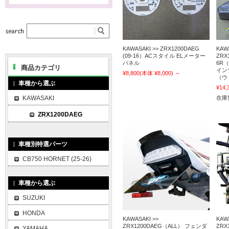
KAWASAKI >> ZRX1200DAEG
KAW
(09-16）ACスタイル ELメーター
ZRX
パネル
6R（
商品カテゴリ
イン
¥8,800
(本体 ¥8,000)
～
（ウ
車種から選ぶ
¥14,
KAWASAKI
在庫
ZRX1200DAEG
車種別特選パーツ
CB750 HORNET (25-26)
車種から選ぶ
SUZUKI
HONDA
KAWASAKI >>
KAW
ZRX1200DAEG（ALL） フェンダ
ZRX
YAMAHA