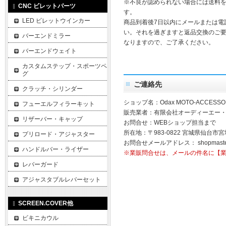
※不良が認められない場合には送料
CNC ビレットパーツ
す。
LED ビレットウインカー
商品到着後7日以内にメールまたは電
い。それを過ぎますと返品交換のご
バーエンドミラー
なりますので、ご了承ください。
バーエンドウェイト
カスタムステップ・スポーツペ
グ
ご連絡先
クラッチ・シリンダー
ショップ名：Odax MOTO-ACCESSO
フューエルフィラーキット
販売業者：有限会社オーディーエー
リザーバー・キャップ
お問合せ：WEBショップ担当まで
所在地：〒983-0822 宮城県仙台市宮
プリロード・アジャスター
お問合せメールアドレス：
shopmast
ハンドルバー・ライザー
※業販問合せは、メールの件名に【
レバーガード
アジャスタブルレバーセット
SCREEN.COVER他
ビキニカウル