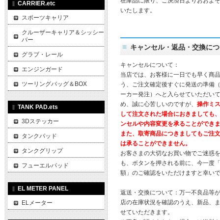
在庫品に限り、ご決済日よりおおよそ
CARRIER.etc
いたします。
スポーツキャリア
クルーザーキャリア＆シッシー
バー
キャンセル・返品・交換につ
グラブ・レール
キャンセルについて：
エンジンガード
当店では、お客様に一日でも早く商
ツーリングバッグ＆BOX
う、ご注文確定後すぐに発送の準備
ーカー発注）へと入らせていただいて
め、誠に心苦しいのですが、
操作ミ
TANK PAD.ets
して注文された場合におきましても
3Dステッカー
ンセルや内容変更を承ることができ
また、取寄商品につきましてもご注
タンクパッド
は承ることができません。
タンクグリップ
お客さまの大切なお買い物でご迷惑
も、ボタンを押される前に、今一度
フューエルパッド
額」のご確認をいただけますと幸い
EL METER PANEL
返送・交換について：万一不良品等
店の在庫状況を確認のうえ、新品、
ELメーター
せていただきます。