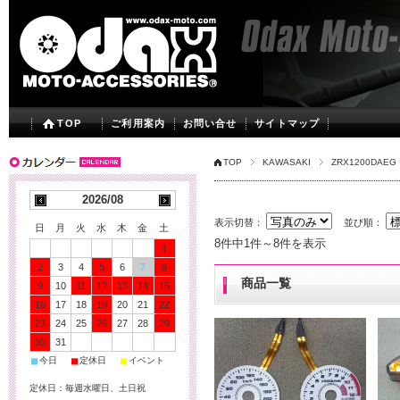
TOP
ご利用案内
お問い合せ
サイトマップ
TOP
KAWASAKI
ZRX1200DAEG
2026/08
表示切替：
並び順：
日
月
火
水
木
金
土
8件中1件～8件を表示
1
2
3
4
5
6
7
8
商品一覧
9
10
11
12
13
14
15
16
17
18
19
20
21
22
23
24
25
26
27
28
29
30
31
■
■
■
今日
定休日
イベント
定休日：毎週水曜日、土日祝