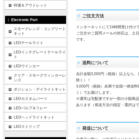
特価＆アウトレット
ご注文方法
Electronic Part
インターネットにて24時間受け付け
スモークレンズ・コンプリート
ご注文やご質問メールの対応は、土
キット
です。
LEDテールライト
LEDインテグレートテールライ
ト
送料について
LEDウインカー
合計金額3,000円（税抜）以上なら
クリア・スモークウィンカーレ
ンズ
除く）！
3,000円（税抜）未満で全国一律送料
ポジション・デイライトキット
く）でお届けします。
LEDカスタムパーツ
※通常は宅配便ですが一部の小額商
あります（発送方法の指定・選択は
LEDバルブ＆リレー
LEDヘッドライトキット
LEDストリップ
発送について