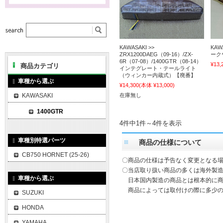
KAWASAKI >>
KAW
ZRX1200DAEG（09-16）/ZX-
ーク
6R（07-08）/1400GTR（08-14）
¥13,
商品カテゴリ
インテグレート・テールライト
（ウィンカー内蔵式）【廃番】
車種から選ぶ
¥14,300
(本体 ¥13,000)
KAWASAKI
在庫無し
1400GTR
4件中1件～4件を表示
車種別特選パーツ
商品の仕様について
CB750 HORNET (25-26)
〇商品の仕様は予告なく変更となる
〇当店取り扱い商品の多くは海外製造
車種から選ぶ
日本国内製造の商品とは根本的に商
商品によっては取付けの際に多少の
SUZUKI
HONDA
YAMAHA