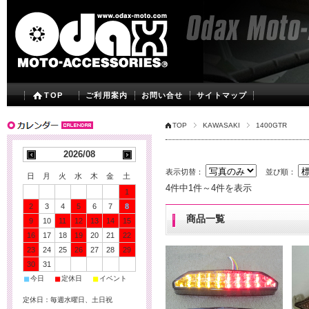
TOP
ご利用案内
お問い合せ
サイトマップ
TOP
KAWASAKI
1400GTR
2026/08
表示切替：
並び順：
日
月
火
水
木
金
土
4件中1件～4件を表示
1
2
3
4
5
6
7
8
商品一覧
9
10
11
12
13
14
15
16
17
18
19
20
21
22
23
24
25
26
27
28
29
30
31
■
■
■
今日
定休日
イベント
定休日：毎週水曜日、土日祝