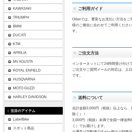
ご利用ガイド
KAWASAKI
TRIUMPH
Odaxでは、豊富なお支払い方法を
様のご都合に合わせてご利用ください
BMW
す。
DUCATI
KTM
APRILIA
ご注文方法
MV AGUSTA
インターネットにて24時間受け付け
ご注文やご質問メールの対応は、土
ROYAL ENFIELD
です。
HUSQVARNA
MOTO GUZZI
HARLEY DAVIDSON
送料について
合計金額3,000円（税抜）以上なら
注目のアイテム
除く）！
LabelBike
3,000円（税抜）未満で全国一律送料
く）でお届けします。
スポット商品
※通常は宅配便ですが一部の小額商