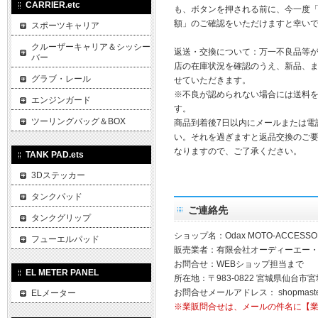
CARRIER.etc
も、ボタンを押される前に、今一度
額」のご確認をいただけますと幸い
スポーツキャリア
クルーザーキャリア＆シッシー
返送・交換について：万一不良品等
バー
店の在庫状況を確認のうえ、新品、
グラブ・レール
せていただきます。
※不良が認められない場合には送料
エンジンガード
す。
ツーリングバッグ＆BOX
商品到着後7日以内にメールまたは電
い。それを過ぎますと返品交換のご
なりますので、ご了承ください。
TANK PAD.ets
3Dステッカー
タンクパッド
ご連絡先
タンクグリップ
ショップ名：Odax MOTO-ACCESSO
フューエルパッド
販売業者：有限会社オーディーエー
お問合せ：WEBショップ担当まで
EL METER PANEL
所在地：〒983-0822 宮城県仙台市宮
お問合せメールアドレス：
shopmast
ELメーター
※業販問合せは、メールの件名に【