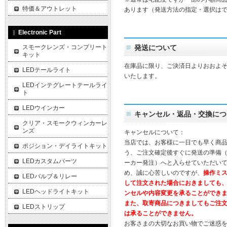
特価＆アウトレット
あります（発送方法の指定・選択は
Electronic Part
スモークレンズ・コンプリート
発送について
キット
在庫品に限り、ご決済日よりおおよそ
LEDテールライト
いたします。
LEDインテグレートテールライ
ト
LEDウインカー
キャンセル・返品・交換につ
クリア・スモークウィンカーレ
ンズ
キャンセルについて：
当店では、お客様に一日でも早く商
ポジション・デイライトキット
う、ご注文確定後すぐに発送の準備
LEDカスタムパーツ
ーカー発注）へと入らせていただいて
め、誠に心苦しいのですが、
操作ミ
LEDバルブ＆リレー
して注文された場合におきましても
LEDヘッドライトキット
ンセルや内容変更を承ることができ
また、取寄商品につきましてもご注
LEDストリップ
は承ることができません。
お客さまの大切なお買い物でご迷惑