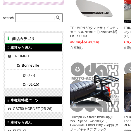
TRIUMPH 3Dタンクサイドステッ
TRIU
カー BONNEBILE【LabelBike製】
23)
LB-TSD303
クリー
商品カテゴリ
¥5,060
(本体 ¥4,600)
¥29,
車種から選ぶ
在庫無し
在庫
TRIUMPH
Bonneville
(17-)
(01-15)
車種別特選パーツ
CB750 HORNET (25-26)
Triumph >> Street Twin/Cup(16-
Triu
22)・Speed Twin 900(23-)・
Thr
車種から選ぶ
Bonneville T100/T120(17-)水冷 ス
REN
ポーツキャリア ブラック