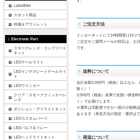
す。
LabelBike
スポット商品
ご注文方法
特価＆アウトレット
インターネットにて24時間受け付け
Electronic Part
ご注文やご質問メールの対応は、土
です。
スモークレンズ・コンプリート
キット
LEDテールライト
送料について
LEDインテグレートテールライ
ト
合計金額3,000円（税抜）以上なら
LEDウインカー
除く）！
クリア・スモークウィンカーレ
3,000円（税抜）未満で全国一律送料
ンズ
く）でお届けします。
※通常は宅配便ですが一部の小額商
ポジション・デイライトキット
あります（発送方法の指定・選択は
LEDカスタムパーツ
LEDバルブ＆リレー
発送について
LEDヘッドライトキット