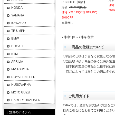
SUZUKI
定価:
RENNTEC【廃番】
価格:
定価:
¥30,250
(税込)
HONDA
30%
価格:
¥21,175
(本体 ¥19,250)
YAMAHA
30%OFF
在庫無し
KAWASAKI
TRIUMPH
7件中1件～7件を表示
BMW
DUCATI
商品の仕様について
KTM
〇商品の仕様は予告なく変更となる
〇当店取り扱い商品の多くは海外製造
APRILIA
日本国内製造の商品とは根本的に商
MV AGUSTA
商品によっては取付けの際に多少の
ROYAL ENFIELD
HUSQVARNA
MOTO GUZZI
ご利用ガイド
HARLEY DAVIDSON
Odaxでは、豊富なお支払い方法を
様のご都合に合わせてご利用ください
注目のアイテム