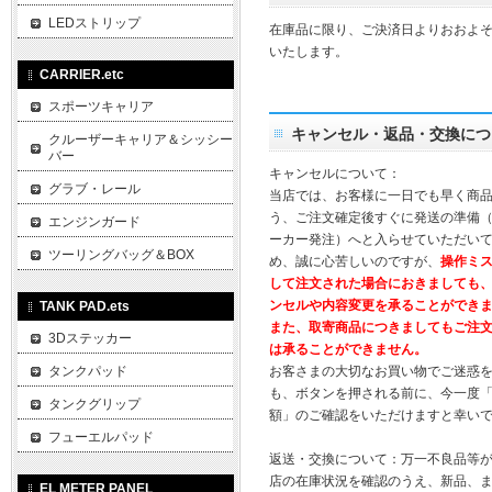
LEDストリップ
在庫品に限り、ご決済日よりおおよそ
いたします。
CARRIER.etc
スポーツキャリア
キャンセル・返品・交換につ
クルーザーキャリア＆シッシー
バー
キャンセルについて：
グラブ・レール
当店では、お客様に一日でも早く商
う、ご注文確定後すぐに発送の準備
エンジンガード
ーカー発注）へと入らせていただいて
ツーリングバッグ＆BOX
め、誠に心苦しいのですが、
操作ミ
して注文された場合におきましても
ンセルや内容変更を承ることができ
TANK PAD.ets
また、取寄商品につきましてもご注
3Dステッカー
は承ることができません。
タンクパッド
お客さまの大切なお買い物でご迷惑
も、ボタンを押される前に、今一度
タンクグリップ
額」のご確認をいただけますと幸い
フューエルパッド
返送・交換について：万一不良品等
店の在庫状況を確認のうえ、新品、
EL METER PANEL