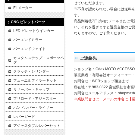
せていただきます。
ELメーター
※不良が認められない場合には送料
す。
商品到着後7日以内にメールまたは電
CNC ビレットパーツ
い。それを過ぎますと返品交換のご
LED ビレットウインカー
なりますので、ご了承ください。
バーエンドミラー
バーエンドウェイト
カスタムステップ・スポーツペ
ご連絡先
グ
ショップ名：Odax MOTO-ACCESSO
クラッチ・シリンダー
販売業者：有限会社オーディーエー
フューエルフィラーキット
お問合せ：WEBショップ担当まで
所在地：〒983-0822 宮城県仙台市宮
リザーバー・キャップ
お問合せメールアドレス：
shopmast
プリロード・アジャスター
※業販問合せは、メールの件名に【
ハンドルバー・ライザー
レバーガード
アジャスタブルレバーセット