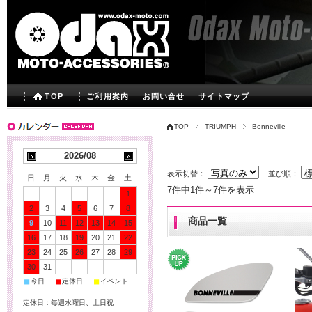
TOP
ご利用案内
お問い合せ
サイトマップ
TOP
TRIUMPH
Bonneville
2026/08
表示切替：
並び順：
日
月
火
水
木
金
土
7件中1件～7件を表示
1
2
3
4
5
6
7
8
商品一覧
9
10
11
12
13
14
15
16
17
18
19
20
21
22
23
24
25
26
27
28
29
30
31
■
■
■
今日
定休日
イベント
定休日：毎週水曜日、土日祝