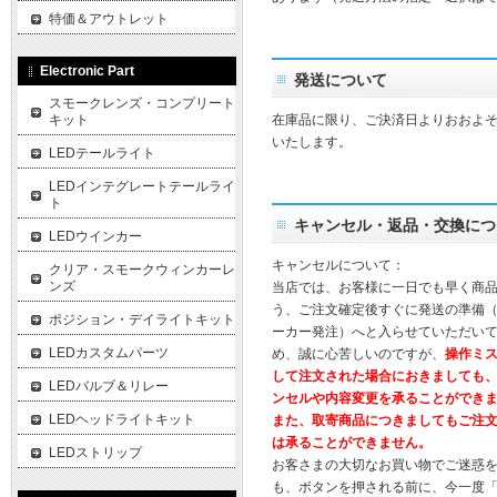
特価＆アウトレット
Electronic Part
発送について
スモークレンズ・コンプリート
キット
在庫品に限り、ご決済日よりおおよそ
いたします。
LEDテールライト
LEDインテグレートテールライ
ト
キャンセル・返品・交換につ
LEDウインカー
キャンセルについて：
クリア・スモークウィンカーレ
ンズ
当店では、お客様に一日でも早く商
う、ご注文確定後すぐに発送の準備
ポジション・デイライトキット
ーカー発注）へと入らせていただいて
LEDカスタムパーツ
め、誠に心苦しいのですが、
操作ミ
して注文された場合におきましても
LEDバルブ＆リレー
ンセルや内容変更を承ることができ
LEDヘッドライトキット
また、取寄商品につきましてもご注
は承ることができません。
LEDストリップ
お客さまの大切なお買い物でご迷惑
も、ボタンを押される前に、今一度