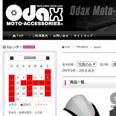
TOP
ご利用案内
お問い合せ
サイトマップ
TOP
TRIUMPH
Sprint
2026/08
表示切替：
並び順：
日
月
火
水
木
金
土
2件中1件～2件を表示
1
2
3
4
5
6
7
8
商品一覧
9
10
11
12
13
14
15
16
17
18
19
20
21
22
23
24
25
26
27
28
29
30
31
■
■
■
今日
定休日
イベント
定休日：毎週水曜日、土日祝