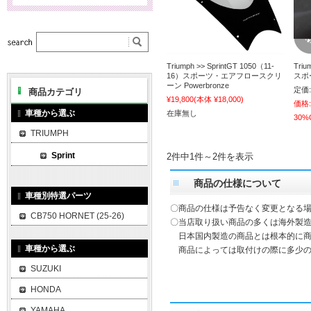
Triumph >> SprintGT 1050（11-
Triu
16）スポーツ・エアフロースクリ
スポ
ーン Powerbronze
定価:
商品カテゴリ
¥19,800
(本体 ¥18,000)
価格:
車種から選ぶ
在庫無し
30%
TRIUMPH
Sprint
2件中1件～2件を表示
商品の仕様について
車種別特選パーツ
〇商品の仕様は予告なく変更となる
CB750 HORNET (25-26)
〇当店取り扱い商品の多くは海外製造
日本国内製造の商品とは根本的に商
車種から選ぶ
商品によっては取付けの際に多少の
SUZUKI
HONDA
YAMAHA