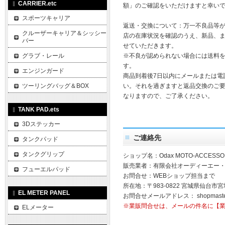
CARRIER.etc
額」のご確認をいただけますと幸い
スポーツキャリア
返送・交換について：万一不良品等
クルーザーキャリア＆シッシー
店の在庫状況を確認のうえ、新品、
バー
せていただきます。
グラブ・レール
※不良が認められない場合には送料
す。
エンジンガード
商品到着後7日以内にメールまたは電
ツーリングバッグ＆BOX
い。それを過ぎますと返品交換のご
なりますので、ご了承ください。
TANK PAD.ets
3Dステッカー
ご連絡先
タンクパッド
タンクグリップ
ショップ名：Odax MOTO-ACCESSO
販売業者：有限会社オーディーエー
フューエルパッド
お問合せ：WEBショップ担当まで
所在地：〒983-0822 宮城県仙台市宮
EL METER PANEL
お問合せメールアドレス：
shopmast
※業販問合せは、メールの件名に【
ELメーター