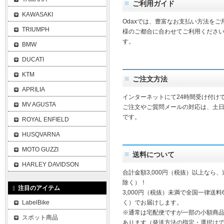
ご利用ガイド
KAWASAKI
Odaxでは、豊富なお支払い方法を
TRIUMPH
様のご都合に合わせてご利用ください
す。
BMW
DUCATI
KTM
ご注文方法
APRILIA
インターネットにて24時間受け付け
MV AGUSTA
ご注文やご質問メールの対応は、土
です。
ROYAL ENFIELD
HUSQVARNA
MOTO GUZZI
送料について
HARLEY DAVIDSON
合計金額3,000円（税抜）以上なら
除く）！
注目のアイテム
3,000円（税抜）未満で全国一律送料
LabelBike
く）でお届けします。
※通常は宅配便ですが一部の小額商
スポット商品
あります（発送方法の指定・選択は