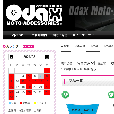
TOP
ご利用案内
お問い合せ
サイトマップ
TOP
YAMAHA
MT-07
MT-07(25
2026/08
表示切替：
並び順：
日
月
火
水
木
金
土
18件中1件～18件を表示
1
2
3
4
5
6
7
8
商品一覧
9
10
11
12
13
14
15
16
17
18
19
20
21
22
23
24
25
26
27
28
29
30
31
■
■
■
今日
定休日
イベント
定休日：毎週水曜日、土日祝