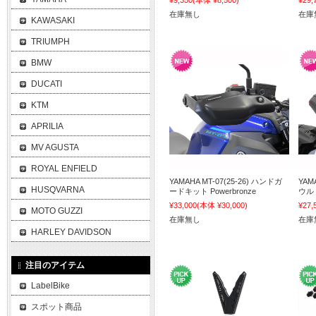
¥9,350
(本体 ¥8,500)
¥29,
在庫無し
在庫
KAWASAKI
TRIUMPH
BMW
DUCATI
KTM
APRILIA
MV AGUSTA
ROYAL ENFIELD
YAMAHA MT-07(25-26) ハンドガ
YAM
HUSQVARNA
ードキット Powerbronze
ウル 
¥33,000
(本体 ¥30,000)
¥27,
MOTO GUZZI
在庫無し
在庫
HARLEY DAVIDSON
注目のアイテム
LabelBike
スポット商品