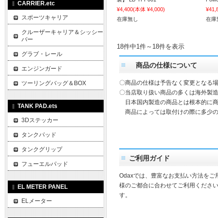
CARRIER.etc
¥4,400
(本体 ¥4,000)
¥41,
スポーツキャリア
在庫無し
在庫
クルーザーキャリア＆シッシー
バー
18件中1件～18件を表示
グラブ・レール
商品の仕様について
エンジンガード
〇商品の仕様は予告なく変更となる
ツーリングバッグ＆BOX
〇当店取り扱い商品の多くは海外製造
日本国内製造の商品とは根本的に商
TANK PAD.ets
商品によっては取付けの際に多少の
3Dステッカー
タンクパッド
タンクグリップ
ご利用ガイド
フューエルパッド
Odaxでは、豊富なお支払い方法を
様のご都合に合わせてご利用ください
EL METER PANEL
す。
ELメーター