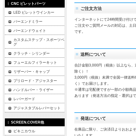
CNC ビレットパーツ
ご注文方法
LED ビレットウインカー
インターネットにて24時間受け付け
バーエンドミラー
ご注文やご質問メールの対応は、土
バーエンドウェイト
です。
カスタムステップ・スポーツペ
グ
クラッチ・シリンダー
送料について
フューエルフィラーキット
合計金額3,000円（税抜）以上なら
除く）！
リザーバー・キャップ
3,000円（税抜）未満で全国一律送料
プリロード・アジャスター
く）でお届けします。
※通常は宅配便ですが一部の小額商
ハンドルバー・ライザー
あります（発送方法の指定・選択は
レバーガード
アジャスタブルレバーセット
発送について
SCREEN.COVER他
在庫品に限り、ご決済日よりおおよそ
ビキニカウル
いたします。