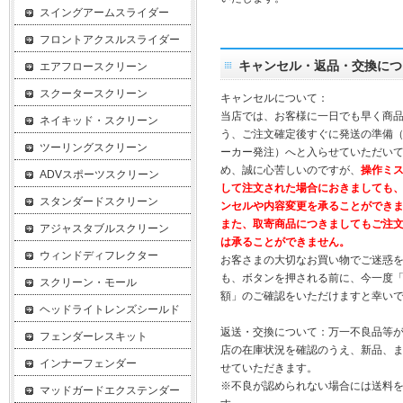
スイングアームスライダー
フロントアクスルスライダー
キャンセル・返品・交換につ
エアフロースクリーン
スクータースクリーン
キャンセルについて：
当店では、お客様に一日でも早く商
ネイキッド・スクリーン
う、ご注文確定後すぐに発送の準備
ツーリングスクリーン
ーカー発注）へと入らせていただいて
め、誠に心苦しいのですが、
操作ミ
ADVスポーツスクリーン
して注文された場合におきましても
スタンダードスクリーン
ンセルや内容変更を承ることができ
また、取寄商品につきましてもご注
アジャスタブルスクリーン
は承ることができません。
ウィンドディフレクター
お客さまの大切なお買い物でご迷惑
も、ボタンを押される前に、今一度
スクリーン・モール
額」のご確認をいただけますと幸い
ヘッドライトレンズシールド
返送・交換について：万一不良品等
フェンダーレスキット
店の在庫状況を確認のうえ、新品、
インナーフェンダー
せていただきます。
※不良が認められない場合には送料
マッドガードエクステンダー