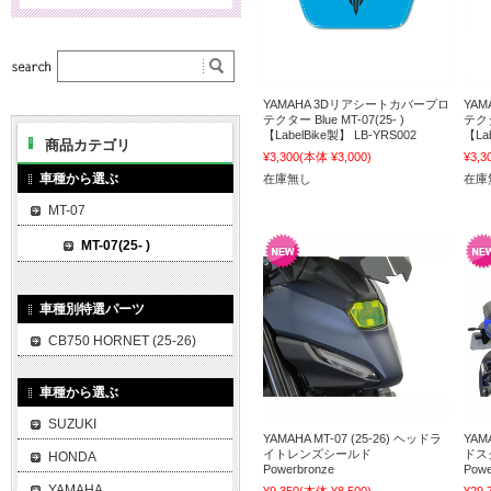
YAMAHA 3Dリアシートカバープロ
YA
テクター Blue MT-07(25- )
テクタ
【LabelBike製】 LB-YRS002
【La
商品カテゴリ
¥3,300
(本体 ¥3,000)
¥3,3
車種から選ぶ
在庫無し
在庫
MT-07
MT-07(25- )
車種別特選パーツ
CB750 HORNET (25-26)
車種から選ぶ
SUZUKI
YAMAHA MT-07 (25-26) ヘッドラ
YAM
イトレンズシールド
ドス
HONDA
Powerbronze
Powe
YAMAHA