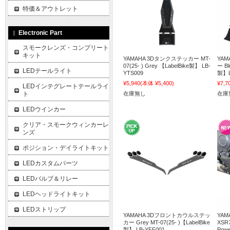
特価＆アウトレット
Electronic Part
スモークレンズ・コンプリート
キット
YAMAHA 3Dタンクステッカー MT-
YA
07(25- ) Grey 【LabelBike製】 LB-
ー Bl
LEDテールライト
YTS009
製】L
¥5,940
(本体 ¥5,400)
¥7,7
LEDインテグレートテールライ
ト
在庫無し
在庫
LEDウインカー
クリア・スモークウィンカーレ
ンズ
ポジション・デイライトキット
LEDカスタムパーツ
LEDバルブ＆リレー
LEDヘッドライトキット
LEDストリップ
YAMAHA 3Dフロントカウルステッ
YAMA
カー Grey MT-07(25- )【LabelBike
XSR
製】 LB-YFF001
Powe